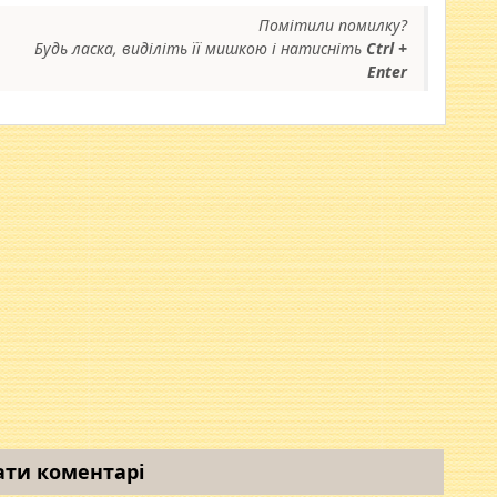
Помітили помилку?
Будь ласка, виділіть її мишкою і натисніть
Ctrl +
Enter
ати коментарі