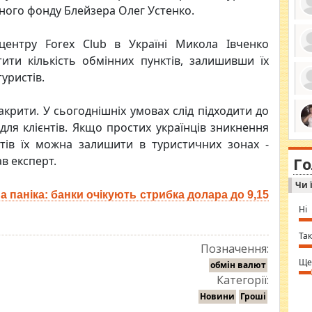
ого фонду Блейзера Олег Устенко.
 центру Forex Club в Україні Микола Івченко
ити кількість обмінних пунктів, залишивши їх
ро
се
уристів.
да
ос
ін
закрити. У сьогоднішніх умовах слід підходити до
за
тіл
для клієнтів. Якщо простих українців зникнення
ком
bea
ми
стів їх можна залишити в туристичних зонах -
tha
на
nig
ав експерт.
Г
по
in 
Sol
Чи 
Ind
 паніка: банки очікують стрибка долара до 9,15
gir
bod
Ні
alw
Mir
you
Так
⇒ 
Позначення:
Ще
обмін валют
Категорії:
Новини
Гроші