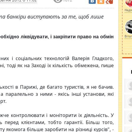
Наді
 та банкіри виступають за те, щоб лише
еобхідно ліквідувати, і закріпити право на обмін
Віта
их і соціальних технологій Валерія Гладкого,
і, тоді як на Заході їх кількість обмежена, пише
ькості в Парижі, де багато туристів, я не бачив.
 а паралельно з ними - якісь інші установи, які
рт.
ку
че контролювати і моніторити їх діяльність. У
ди
кр
ь перед клієнтами, тобто гарантії. Більш того,
бе
вы
по
ту якомога більше заробити на різниці курсів", -