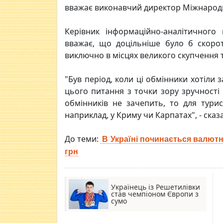
вважає виконавчий директор Міжнародн
Керівник інформаційно-аналітичного
вважає, що доцільніше було б скорот
виключно в місцях великого скупчення т
"Був період, коли ці обмінники хотіли 
цього питання з точки зору зручності 
обмінників не зачепить, то для тури
наприклад, у Криму чи Карпатах", - сказ
До теми:
В Україні починається валютна
грн
Українець із Решетилівки
став чемпіоном Європи з
сумо