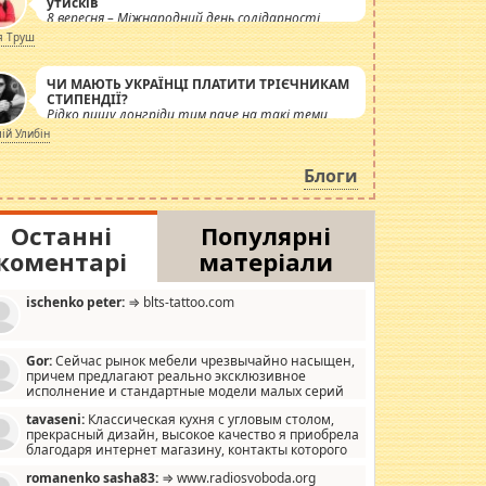
утисків
8 вересня – Міжнародний день солідарності
журналістів.
я Труш
ЧИ МАЮТЬ УКРАЇНЦІ ПЛАТИТИ ТРІЄЧНИКАМ
СТИПЕНДІЇ?
Рідко пишу лонгріди тим паче на такі теми,
але вже просто дістало! Обурюють сьогоднішні
лій Улибін
інсенуації навколо стипендіального питання.
Штучно роздувається ще одна соціальна
Блоги
катастрофа.
Останні
Популярні
коментарі
матеріали
ischenko peter:
⇒ blts-tattoo.com
Gor:
Сейчас рынок мебели чрезвычайно насыщен,
причем предлагают реально эксклюзивное
исполнение и стандартные модели малых серий
хонь, пока видел отличную кухонную мебель по
tavaseni:
Классическая кухня с угловым столом,
зайну, мало походит на стандартные формы, в MebelOk,
прекрасный дизайн, высокое качество я приобрела
еативненько и что главное - со вкусом все в порядке,
благодаря интернет магазину, контакты которого
з ненужных наворотов удорожающих мебель, а это не
 можете просмотреть https://mwood.com.ua.
следний фактор.
romanenko sasha83:
⇒ www.radiosvoboda.org