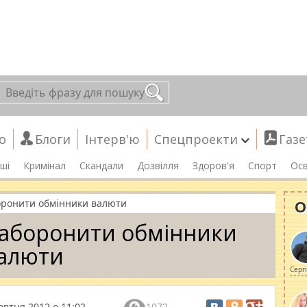
о
Блоги
Інтерв'ю
Спецпроекти
Газе
ші
Кримінал
Скандали
Дозвілля
Здоров'я
Спорт
Осв
О
боронити обмінники валюти
 заборонити обмінники
алюти
Серг
овтня 2012 о 11:02
1072