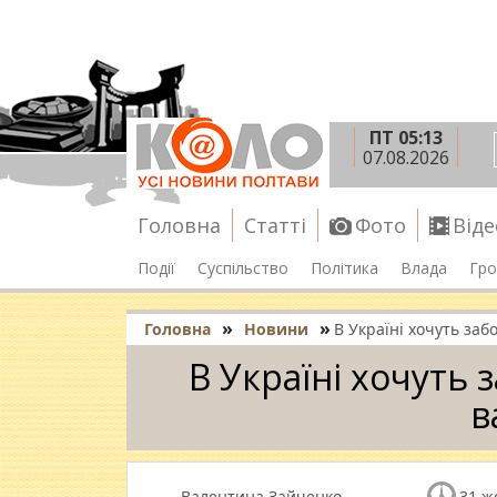
ПТ 05:13
07.08.2026
Головна
Статті
Фото
Віде
Події
Суспільство
Політика
Влада
Гро
»
»
Головна
Новини
В Україні хочуть за
В Україні хочуть
в
Валентина Зайченко
31 ж