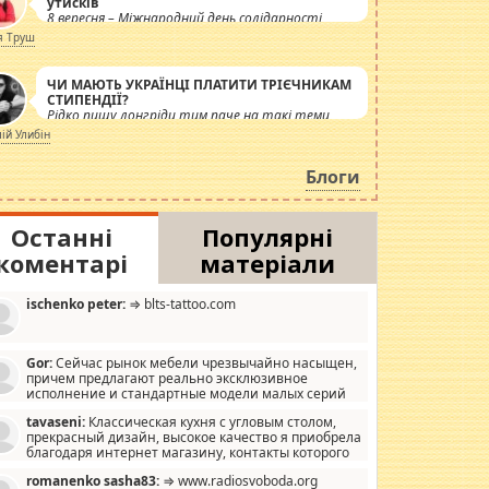
утисків
8 вересня – Міжнародний день солідарності
журналістів.
я Труш
ЧИ МАЮТЬ УКРАЇНЦІ ПЛАТИТИ ТРІЄЧНИКАМ
СТИПЕНДІЇ?
Рідко пишу лонгріди тим паче на такі теми,
але вже просто дістало! Обурюють сьогоднішні
лій Улибін
інсенуації навколо стипендіального питання.
Штучно роздувається ще одна соціальна
Блоги
катастрофа.
Останні
Популярні
коментарі
матеріали
ischenko peter:
⇒ blts-tattoo.com
Gor:
Сейчас рынок мебели чрезвычайно насыщен,
причем предлагают реально эксклюзивное
исполнение и стандартные модели малых серий
хонь, пока видел отличную кухонную мебель по
tavaseni:
Классическая кухня с угловым столом,
зайну, мало походит на стандартные формы, в MebelOk,
прекрасный дизайн, высокое качество я приобрела
еативненько и что главное - со вкусом все в порядке,
благодаря интернет магазину, контакты которого
з ненужных наворотов удорожающих мебель, а это не
 можете просмотреть https://mwood.com.ua.
следний фактор.
romanenko sasha83:
⇒ www.radiosvoboda.org