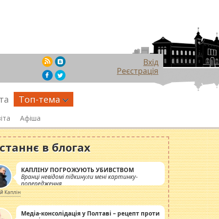
Вхід
Реєстрація
та
Топ-тема
іта
Афіша
станнє в блогах
КАПЛІНУ ПОГРОЖУЮТЬ УБИВСТВОМ
Вранці невідомі підкинули мені картинку-
попередження
ій Каплін
Медіа-консолідація у Полтаві – рецепт проти