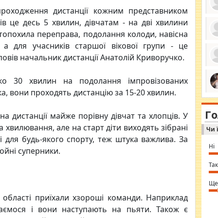
проходження дистанції кожним представником
в це десь 5 хвилин, дівчатам - на дві хвилини
рутопохила переправа, подолання колоди, навісна
ро
 а для учасників старшої вікової групи - це
се
повів начальник дистанції Анатолій Криворучко.
да
ос
ін
за
ко 30 хвилин на подолання імпровізованих
тіл
ком
а, вони проходять дистанцію за 15-20 хвилин.
bea
ми
tha
на
nig
Г
по
а дистанції майже порівну дівчат та хлопців. У
in 
Sol
а хвилювання, але на старт діти виходять зібрані
Чи 
Ind
gir
 і для будь-якого спорту, теж штука важлива. За
bod
Ні
тойні суперники.
alw
Mir
you
Так
⇒ 
Ще
З області приїхали хзороші команди. Наприклад
аємося і вони наступають на пьяти. Також є