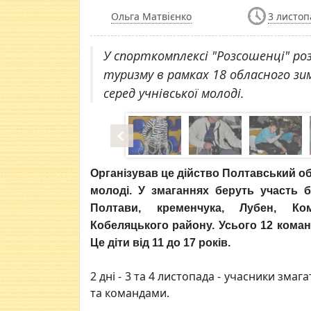
Ольга Матвієнко
3 листоп
У спорткомплексі "Розсошенці" ро
туризму в рамках 18 обласного зи
серед учнівської молоді.
Організував це дійство Полтавський об
молоді. У змаганнях беруть участь б
Полтави, кременчука, Лубен, Ко
Кобеляцького району. Усього 12 команд
Це діти від 11 до 17 років.
2 дні - 3 та 4 листопада - учасники змаг
та командами.