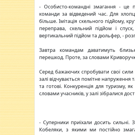
- Особисто-командні змагання - це 
команди за відведений час. Для хлопці
більше. Імітація скельного підйому, к
переправа, скельний підйом і спуск,
вертикальний підйом та дюльфер, - роз
Завтра командам даватимуть близь
перешкод. Проте, за словами Криворучк
Серед бажаючих спробувати свої сили н
залі відчувається помітне напруження т
та готові. Конкуренція для туризму, як
словами учасників, у залі зібралися дос
- Суперники приїхали досить сильні. 
Кобеляки, з якими ми постійно змаг