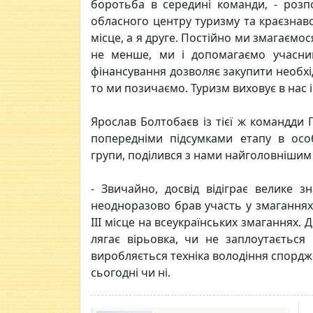
боротьба в середині команди, - розп
обласного центру туризму та краєзнавс
місце, а я друге. Постійно ми змагаємо
не менше, ми і допомагаємо учасни
фінансування дозволяє закупити необхі
то ми позичаємо. Туризм виховує в нас і 
Ярослав Болтобаєв із тієї ж командди 
попередніми підсумками етапу в особ
групи, поділився з нами найголовнішим 
- Звичайно, досвід відіграє велике 
неодноразово брав участь у змагання
ІІІ місце на всеукраїнських змаганнях. 
лягає вірьовка, чи не заплоутається в
виробляється техніка володіння спордж
сьогодні чи ні.