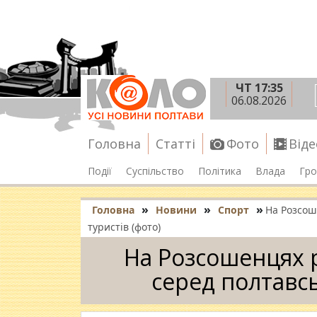
ЧТ 17:35
06.08.2026
Головна
Статті
Фото
Віде
Події
Суспільство
Політика
Влада
Гро
»
»
»
Головна
Новини
Спорт
На Розсош
туристів (фото)
На Розсошенцях 
серед полтавсь