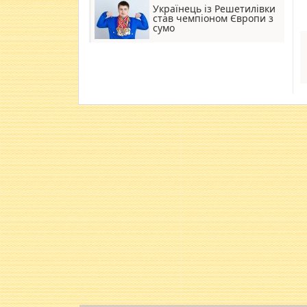
Українець із Решетилівки
став чемпіоном Європи з
сумо