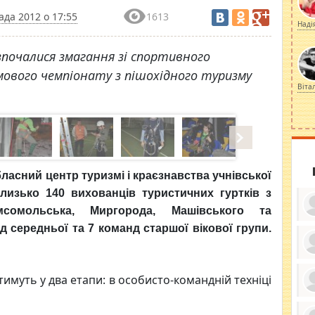
ада 2012 о 17:55
1613
Наді
зпочалися змагання зі спортивного
мового чемпіонату з пішохідного туризму
Віта
ласний центр туризмі і краєзнавства учнівської
лизько 140 вихованців туристичних гуртків з
мсомольська, Миргорода, Машівського та
 середньої та 7 команд старшої вікової групи.
ку
ди
атимуть у два етапи: в особисто-командній техніці
кр
бе
вы
по