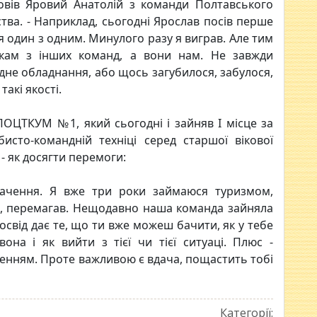
овів Яровий Анатолій з команди Полтавського
тва. - Наприклад, сьогодні Ярослав посів перше
ся один з одним. Минулого разу я виграв. Але тим
кам з інших команд, а вони нам. Не завжди
дне обладнання, або щось загубилося, забулося,
такі якості.
ПОЦТКУМ №1, який сьогодні і зайняв І місце за
исто-командній техніці серед старшої вікової
- як досягти перемоги:
значення. Я вже три роки займаюся туризмом,
х, перемагав. Нещодавно наша команда зайняла
Досвід дає те, що ти вже можеш бачити, як у тебе
она і як вийти з тієї чи тієї ситуаці. Плюс -
енням. Проте важливою є вдача, пощастить тобі
Категорії: