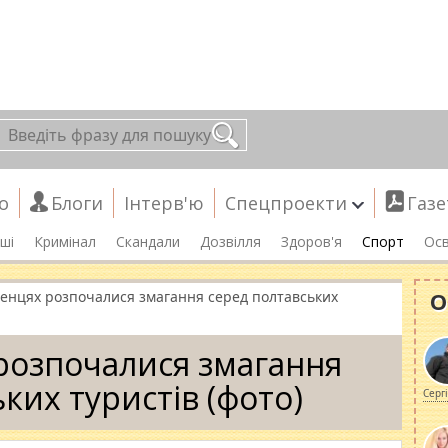
о
Блоги
Інтерв'ю
Спецпроекти
Газе
ші
Кримінал
Скандали
Дозвілля
Здоров'я
Спорт
Осв
О
енцях розпочалися змагання серед полтавських
розпочалися змагання
ких туристів (фото)
Серг