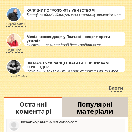
КАПЛІНУ ПОГРОЖУЮТЬ УБИВСТВОМ
Вранці невідомі підкинули мені картинку-попередження
Сергій Каплін
Медіа-консолідація у Полтаві – рецепт проти
утисків
8 вересня – Міжнародний день солідарності
журналістів.
Надія Труш
ЧИ МАЮТЬ УКРАЇНЦІ ПЛАТИТИ ТРІЄЧНИКАМ
СТИПЕНДІЇ?
Рідко пишу лонгріди тим паче на такі теми, але вже
просто дістало! Обурюють сьогоднішні інсенуації
Віталій Улибін
навколо стипендіального питання. Штучно
роздувається ще одна соціальна катастрофа.
Блоги
Останні
Популярні
коментарі
матеріали
ischenko peter:
⇒ blts-tattoo.com