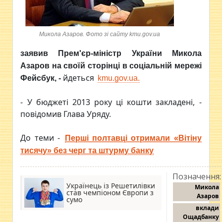
Микола Азаров. Фото зі сайту kmu.gov.ua
заявив Прем'єр-міністр України Микола
Азаров на своїй сторінці в соціальній мережі
йдеться
Фейсбук
, -
kmu.gov.ua.
- У бюджеті 2013 року ці кошти закладені, -
повідомив Глава Уряду.
До теми -
Перші полтавці отримали «Вітіну
тисячу» без черг та штурму банку
Позначення:
Українець із Решетилівки
Микола
став чемпіоном Європи з
Азаров
сумо
вклади
Ощадбанку