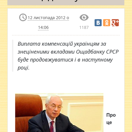
12 листопада 2012 о
14:06
1187
Виплата компенсацій українцям за
знеціненими вкладами Ощадбанку СРСР
буде продовжуватися і в наступному
році.
Про
це