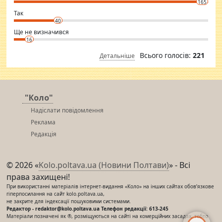
165
club.
⇒ sakshimirchandani.com
Так
40
Ще не визначився
16
Всього голосів:
221
Детальніше
"Коло"
Надіслати повідомлення
Реклама
Редакція
© 2026 «
Kolo.poltava.ua (Новини Полтави)
» - Всі
права захищені!
При використанні матеріалів інтернет-видання «Коло» на інших сайтах обов’язкове
гіперпосилання на сайт kolo.poltava.ua,
не закрите для індексації пошуковими системами.
Редактор - redaktor@kolo.poltava.ua Телефон редакції: 613-245
Матеріали позначені як ®, розміщуються на сайті на комерційних засадах, тобто