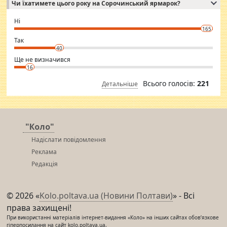
Чи їхатимете цього року на Сорочинський ярмарок?
WhatsApp via an easily can see the latest pictures of her body and the
godly. Variety is the spice of life, he believes, so always travel and
want to meet new people. Sakshi Mirchandani health and figure
Ні
conscious in order to keep yourself fit and regularly go to the health
165
club.
⇒ sakshimirchandani.com
Так
40
Ще не визначився
16
Всього голосів:
221
Детальніше
"Коло"
Надіслати повідомлення
Реклама
Редакція
© 2026 «
Kolo.poltava.ua (Новини Полтави)
» - Всі
права захищені!
При використанні матеріалів інтернет-видання «Коло» на інших сайтах обов’язкове
гіперпосилання на сайт kolo.poltava.ua,