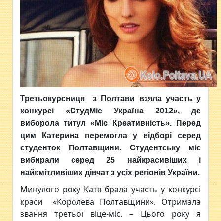
Третьокурсниця з Полтави взяла участь у
конкурсі «СтудМіс Україна 2012», де
виборола титул «Міс Креативність».
Перед
цим Катерина перемогла у відборі серед
студенток Полтавщини. Студентську міс
вибирали серед 25 найкрасивіших і
найкмітливіших дівчат з усіх регіонів України.
Минулого року Катя брала участь у конкурсі
краси «Королева Полтавщини». Отримала
звання третьої віце-міс. – Цього року я