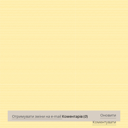
Оновити
Отримувати зміни на e-mail
Коментарів (
0
)
Коментувати