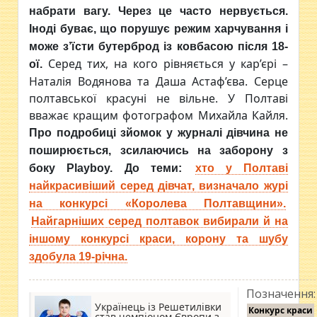
набрати вагу. Через це часто нервується.
Іноді буває, що порушує режим харчування і
може з’їсти бутерброд із ковбасою після 18-
Серед тих, на кого рівняється у кар’єрі –
ої.
Наталія Водянова та Даша Астаф’єва. Серце
полтавської красуні не вільне. У Полтаві
вважає кращим фотографом Михайла Кайля.
Про подробиці зйомок у журналі дівчина не
поширюється, зсилаючись на заборону з
боку Playboy.
До теми:
хто у Полтаві
найкрасивіший серед дівчат, визначало журі
на конкурсі «Королева Полтавщини».
Найгарніших серед полтавок вибирали й на
іншому конкурсі краси, корону та шубу
здобула 19-річна.
Позначення:
Українець із Решетилівки
Конкурс краси
став чемпіоном Європи з