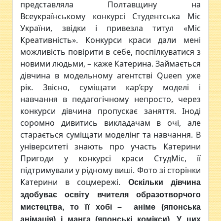
представляла Полтавщину на
Всеукраїнському конкурсі Студентська Міс
України, звідки і привезла титул «Міс
Креативність». Конкурси краси дали мені
можливість повірити в себе, поспілкуватися з
новими людьми, – каже Катерина. Займається
дівчина в модельному агентстві Queen уже
рік. Звісно, суміщати кар’єру моделі і
навчання в педагогічному непросто, через
конкурси дівчина пропускає заняття. Іноді
соромно дивитись викладачам в очі, але
старається суміщати моделінг та навчання. В
університеті знають про участь Катерини
Пригоди у конкурсі краси СтудМіс, її
підтримували у рідному виші. Фото зі сторінки
Катерини в соцмережі.
Оскільки дівчина
здобуває освіту вчителя образотворчого
мистецтва, то її хобі – аніме (японська
анімація) і манга (японські комікси). У цих