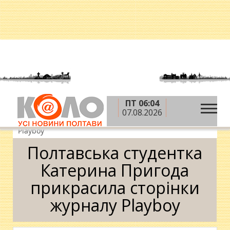
ПТ 06:04
»
»
Головна
Фото
Полтавська студентка
07.08.2026
Катерина Пригода прикрасила сторінки журналу
Playboy
Полтавська студентка
Катерина Пригода
прикрасила сторінки
журналу Playboy