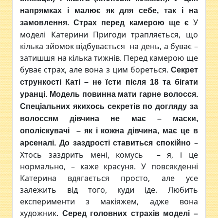
напрямках і малює як для себе, так і на
У
замовлення.
Страх перед камерою ще є
моделі Катерини Пригоди трапляється, що
кілька зйомок відбувається на день, а буває –
затишшя на кілька тижнів. Перед камерою ще
буває страх, але вона з цим бореться.
Секрет
стрункості Каті – не їсти після 18 та бігати
уранці. Модель повинна мати гарне волосся.
Спеціальних якихось секретів по догляду за
волоссям дівчина не має – маски,
ополіскувачі – як і кожна дівчина, має це в
–
арсеналі.
До заздрості ставиться спокійно
Хтось заздрить мені, комусь – я, і це
нормально, – каже красуня. У повсякденні
Катерина вдягається просто, але усе
залежить від того, куди іде. Любить
експерименти з макіяжем, адже вона
художник.
Серед головних страхів моделі –