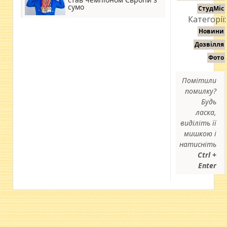
сумо
СтудМіс
Категорії:
Новини
Дозвілля
Фото
Помітили
помилку?
Будь
ласка,
виділіть її
мишкою і
натисніть
Ctrl +
Enter