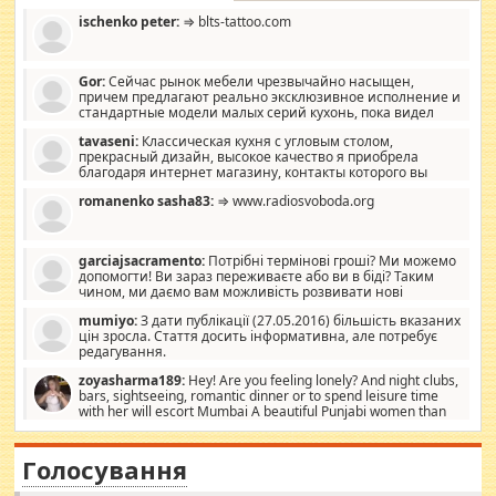
ischenko peter:
⇒ blts-tattoo.com
Gor:
Сейчас рынок мебели чрезвычайно насыщен,
причем предлагают реально эксклюзивное исполнение и
стандартные модели малых серий кухонь, пока видел
отличную кухонную мебель по дизайну, мало походит на
tavaseni:
Классическая кухня с угловым столом,
стандартные формы, в MebelOk, креативненько и что главное -
прекрасный дизайн, высокое качество я приобрела
со вкусом все в порядке, без ненужных наворотов удорожающих
благодаря интернет магазину, контакты которого вы
мебель, а это не последний фактор.
можете просмотреть https://mwood.com.ua.
romanenko sasha83:
⇒ www.radiosvoboda.org
garciajsacramento:
Потрібні термінові гроші? Ми можемо
допомогти! Ви зараз переживаєте або ви в біді? Таким
чином, ми даємо вам можливість розвивати нові
розробки. Як багата людина, я почуваю себе зобов'язаним
mumiyo:
З дати публікації (27.05.2016) більшість вказаних
допомагати людям, які намагаються дати їм шанс. Кожен
цін зросла. Стаття досить інформативна, але потребує
заслуговує на другий шанс, і, оскільки влада не зможе, вони
редагування.
повинні приймати від інших. Для нас нема багато суми, і зрілість
ми визначаємо за взаємною згодою. Ні сюрпризів, ні додаткових
zoyasharma189:
Hey! Are you feeling lonely? And night clubs,
витрат, а тільки узгоджених сум і нічого іншого. Не чекайте і не
bars, sightseeing, romantic dinner or to spend leisure time
коментуйте цей пост. Введіть суму, яку ви хочете подати, і ми
with her will escort Mumbai A beautiful Punjabi women than
зв'яжемося з вами з усіма варіантами. зв'яжіться з нами
sexy escort companion in arms that you guys feel like 5 star luxury
сьогодні на garciajsacramento@gmail.com Вам потрібні термінові
hotel had to spend the night in their search for loved solitaire free
гроші? Ми можемо допомогти!
maintenance stops in Mumbai. Here we offer fair and very attractive
Голосування
woman "Love Solitaire" beautiful figure and shapely body shapes.
Independent escort in Mumbai, truthful, friendly and cheerful girl.