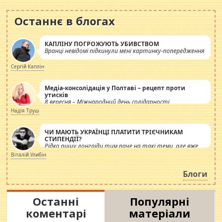
Останнє в блогах
КАПЛІНУ ПОГРОЖУЮТЬ УБИВСТВОМ
Вранці невідомі підкинули мені картинку-попередження
Сергій Каплін
Медіа-консолідація у Полтаві – рецепт проти
утисків
8 вересня – Міжнародний день солідарності
журналістів.
Надія Труш
ЧИ МАЮТЬ УКРАЇНЦІ ПЛАТИТИ ТРІЄЧНИКАМ
СТИПЕНДІЇ?
Рідко пишу лонгріди тим паче на такі теми, але вже
просто дістало! Обурюють сьогоднішні інсенуації
Віталій Улибін
навколо стипендіального питання. Штучно
роздувається ще одна соціальна катастрофа.
Блоги
Останні
Популярні
коментарі
матеріали