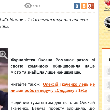
3203
Наді
і «Сніданок з 1+1» демонстрували проект
ник».
Віта
Журналістка Оксана Романюк разом зі
своєю командою обнишпорила наше
місто та знайшла лише найцікавіше.
Читайте також:
Олексій Ткаченко ледь не
лишив роботи ведучу «Сніданку з 1+1»
ку
ди
кр
Надійним турагентом для неї став Олексій
бе
вы
по
Ткаченко. Ведуча проекту вирішила, що