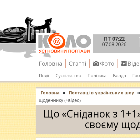
ПТ 07:22
07.08.2026
Головна
Статті
Фото
Віде
Події
Суспільство
Політика
Влада
Гро
»
Головна
Полтавці в українських шоу
щоденнику (+відео)
Що «Сніданок з 1+1
своєму щод