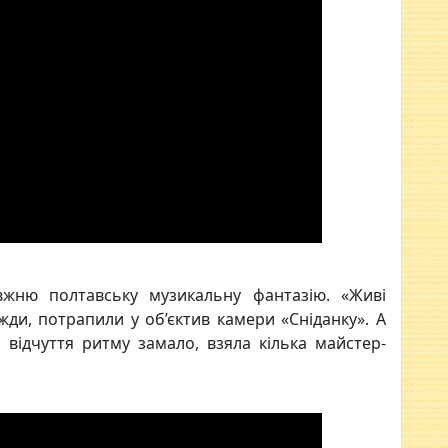
вжню полтавську музикальну фантазію. «Живі
вжди, потрапили у об’єктив камери «Сніданку». А
 відчуття ритму замало, взяла кілька майстер-