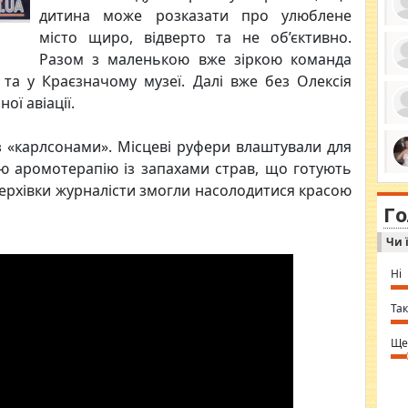
дитина може розказати про улюблене
місто щиро, відверто та не об’єктивно.
Разом з маленькою вже зіркою команда
 та у Краєзначому музеї. Далі вже без Олексія
ро
се
ої авіації.
да
ос
ін
з «карлсонами». Місцеві руфери влаштували для
за
тіл
ню аромотерапію із запахами страв, що готують
ком
bea
ми
верхівки журналісти змогли насолодитися красою
tha
на
nig
Г
по
in 
Sol
Чи 
Ind
gir
bod
Ні
alw
Mir
you
Так
⇒ 
Ще