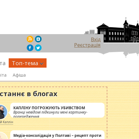
Вхід
Реєстрація
та
Топ-тема
іта
Афіша
станнє в блогах
КАПЛІНУ ПОГРОЖУЮТЬ УБИВСТВОМ
Вранці невідомі підкинули мені картинку-
попередження
ій Каплін
Медіа-консолідація у Полтаві – рецепт проти