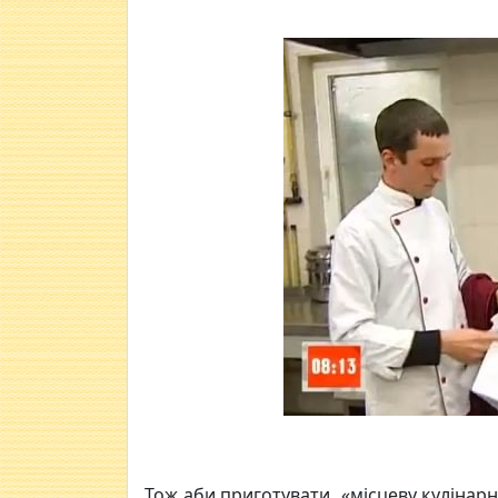
Тож аби приготувати «місцеву кулінарн