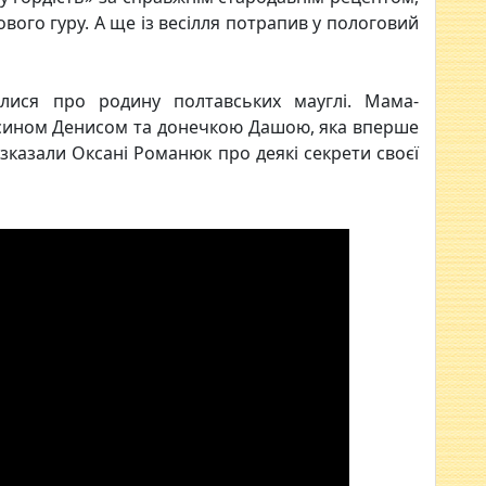
ового гуру. А ще із весілля потрапив у пологовий
алися про родину полтавських мауглі. Мама-
 сином Денисом та донечкою Дашою, яка вперше
озказали Оксані Романюк про деякі секрети своєї