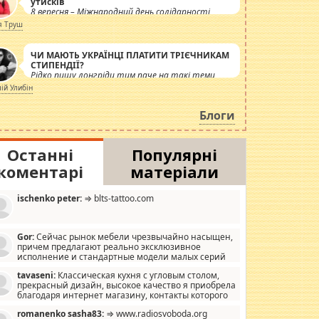
утисків
8 вересня – Міжнародний день солідарності
журналістів.
я Труш
ЧИ МАЮТЬ УКРАЇНЦІ ПЛАТИТИ ТРІЄЧНИКАМ
СТИПЕНДІЇ?
Рідко пишу лонгріди тим паче на такі теми,
але вже просто дістало! Обурюють сьогоднішні
лій Улибін
інсенуації навколо стипендіального питання.
Штучно роздувається ще одна соціальна
Блоги
катастрофа.
Останні
Популярні
коментарі
матеріали
ischenko peter:
⇒ blts-tattoo.com
Gor:
Сейчас рынок мебели чрезвычайно насыщен,
причем предлагают реально эксклюзивное
исполнение и стандартные модели малых серий
хонь, пока видел отличную кухонную мебель по
tavaseni:
Классическая кухня с угловым столом,
зайну, мало походит на стандартные формы, в MebelOk,
прекрасный дизайн, высокое качество я приобрела
еативненько и что главное - со вкусом все в порядке,
благодаря интернет магазину, контакты которого
з ненужных наворотов удорожающих мебель, а это не
 можете просмотреть https://mwood.com.ua.
следний фактор.
romanenko sasha83:
⇒ www.radiosvoboda.org