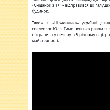
«Сніданок з 1+1» відправився до галушк
будинок.
Також зі «Щоденника» українці дізн
спелеолог Юлія Тимошевська разом із
потрапила у печеру в 5-річному віці, р
майстерності.