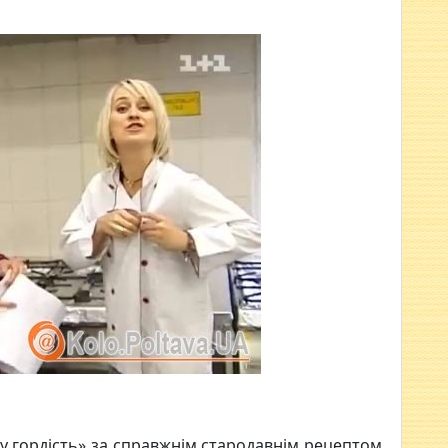
у гордість» за справжнім стародавнім рецептом,