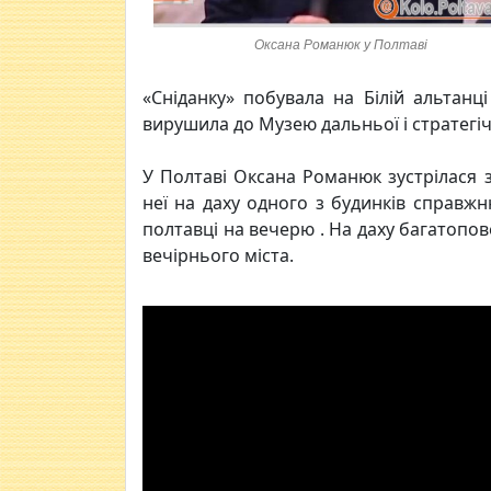
Оксана Романюк у Полтаві
«Сніданку» побувала на Білій альтанці
вирушила до Музею дальньої і стратегічн
У Полтаві Оксана Романюк зустрілася 
неї на даху одного з будинків справж
полтавці на вечерю . На даху багатопо
вечірнього міста.