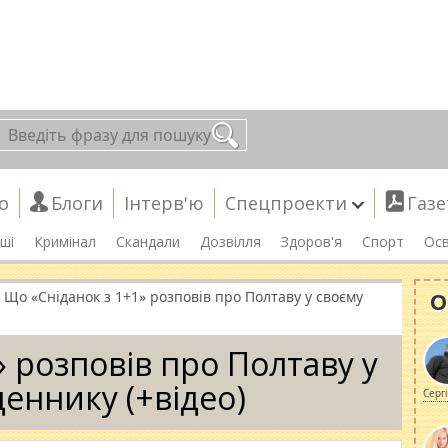
о
Блоги
Інтерв'ю
Спецпроекти
Газе
ші
Кримінал
Скандали
Дозвілля
Здоров'я
Спорт
Осв
»
О
Що «Сніданок з 1+1» розповів про Полтаву у своєму
» розповів про Полтаву у
еннику (+відео)
Серг