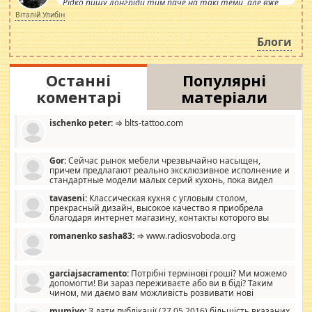
Рідко пишу лонгріди тим паче на такі теми, але вже
просто дістало! Обурюють сьогоднішні інсенуації
Віталій Улибін
навколо стипендіального питання. Штучно
роздувається ще одна соціальна катастрофа.
Блоги
Останні
Популярні
коментарі
матеріали
ischenko peter:
⇒ blts-tattoo.com
Gor:
Сейчас рынок мебели чрезвычайно насыщен,
причем предлагают реально эксклюзивное исполнение и
стандартные модели малых серий кухонь, пока видел
отличную кухонную мебель по дизайну, мало походит на
tavaseni:
Классическая кухня с угловым столом,
стандартные формы, в MebelOk, креативненько и что главное -
прекрасный дизайн, высокое качество я приобрела
со вкусом все в порядке, без ненужных наворотов удорожающих
благодаря интернет магазину, контакты которого вы
мебель, а это не последний фактор.
можете просмотреть https://mwood.com.ua.
romanenko sasha83:
⇒ www.radiosvoboda.org
garciajsacramento:
Потрібні термінові гроші? Ми можемо
допомогти! Ви зараз переживаєте або ви в біді? Таким
чином, ми даємо вам можливість розвивати нові
розробки. Як багата людина, я почуваю себе зобов'язаним
mumiyo:
З дати публікації (27.05.2016) більшість вказаних