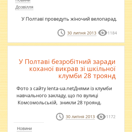
Дозвілля
У Полтаві проведуть жіночий велопарад.
30 липня 2013
1184
У Полтаві безробітний заради
коханої викрав зі шкільної
клумби 28 троянд
Фото з сайту lenta-ua.netДнями із клумби
навчального закладу, що по вулиці
Комсомольській, зникли 28 троянд.
30 липня 2013
1172
Новини