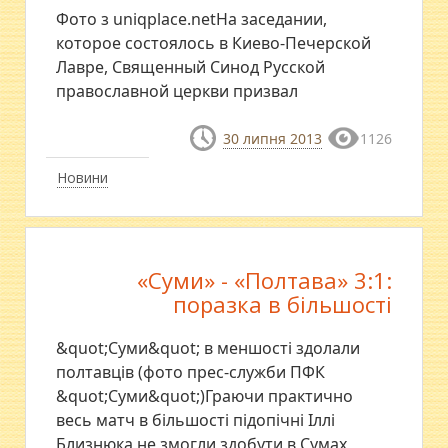
Фото з uniqplace.netНа заседании,
которое состоялось в Киево-Печерской
Лавре, Священный Синод Русской
православной церкви призвал
30 липня 2013
1126
Новини
«Суми» - «Полтава» 3:1:
поразка в більшості
&quot;Суми&quot; в меншості здолали
полтавців (фото прес-служби ПФК
&quot;Суми&quot;)Граючи практично
весь матч в більшості підопічні Іллі
Близнюка не змогли здобути в Сумах