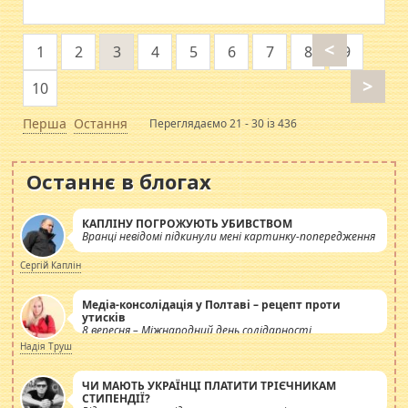
<
1
2
3
4
5
6
7
8
9
>
10
Перша
Остання
Переглядаємо 21 - 30 із 436
Останнє в блогах
КАПЛІНУ ПОГРОЖУЮТЬ УБИВСТВОМ
Вранці невідомі підкинули мені картинку-попередження
Сергій Каплін
Медіа-консолідація у Полтаві – рецепт проти
утисків
8 вересня – Міжнародний день солідарності
журналістів.
Надія Труш
ЧИ МАЮТЬ УКРАЇНЦІ ПЛАТИТИ ТРІЄЧНИКАМ
СТИПЕНДІЇ?