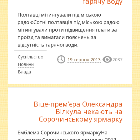
гарячу воду
Полтавці мітингували під міською
радоюСотні полтавців під міською радою
мітингували проти підвищення плати за
проїзд та вимагали пояснень за
відсутність гарячої води.
Суспільство
19 серпня 2013
2037
Новини
Влада
Віце-прем’єра Олександра
Вілкула чекають на
Сорочинському ярмарку
Емблема Сорочинського ярмаркуНа