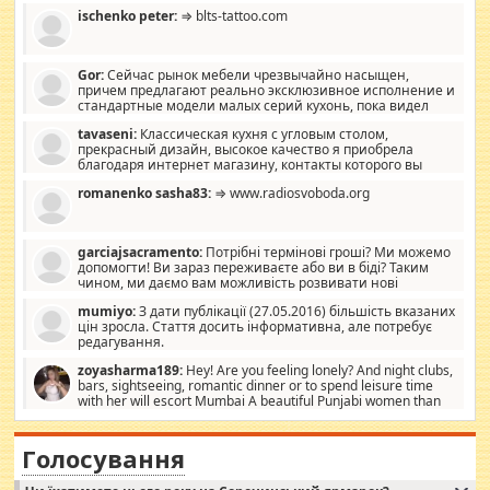
ischenko peter:
⇒ blts-tattoo.com
Gor:
Сейчас рынок мебели чрезвычайно насыщен,
причем предлагают реально эксклюзивное исполнение и
стандартные модели малых серий кухонь, пока видел
отличную кухонную мебель по дизайну, мало походит на
tavaseni:
Классическая кухня с угловым столом,
стандартные формы, в MebelOk, креативненько и что главное -
прекрасный дизайн, высокое качество я приобрела
со вкусом все в порядке, без ненужных наворотов удорожающих
благодаря интернет магазину, контакты которого вы
мебель, а это не последний фактор.
можете просмотреть https://mwood.com.ua.
romanenko sasha83:
⇒ www.radiosvoboda.org
garciajsacramento:
Потрібні термінові гроші? Ми можемо
допомогти! Ви зараз переживаєте або ви в біді? Таким
чином, ми даємо вам можливість розвивати нові
розробки. Як багата людина, я почуваю себе зобов'язаним
mumiyo:
З дати публікації (27.05.2016) більшість вказаних
допомагати людям, які намагаються дати їм шанс. Кожен
цін зросла. Стаття досить інформативна, але потребує
заслуговує на другий шанс, і, оскільки влада не зможе, вони
редагування.
повинні приймати від інших. Для нас нема багато суми, і зрілість
ми визначаємо за взаємною згодою. Ні сюрпризів, ні додаткових
zoyasharma189:
Hey! Are you feeling lonely? And night clubs,
витрат, а тільки узгоджених сум і нічого іншого. Не чекайте і не
bars, sightseeing, romantic dinner or to spend leisure time
коментуйте цей пост. Введіть суму, яку ви хочете подати, і ми
with her will escort Mumbai A beautiful Punjabi women than
зв'яжемося з вами з усіма варіантами. зв'яжіться з нами
sexy escort companion in arms that you guys feel like 5 star luxury
сьогодні на garciajsacramento@gmail.com Вам потрібні термінові
hotel had to spend the night in their search for loved solitaire free
гроші? Ми можемо допомогти!
maintenance stops in Mumbai. Here we offer fair and very attractive
Голосування
woman "Love Solitaire" beautiful figure and shapely body shapes.
Independent escort in Mumbai, truthful, friendly and cheerful girl.