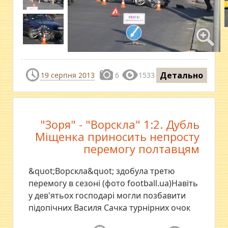
Детально
19 серпня 2013
6
1533
"Зоря" - "Ворскла" 1:2. Дубль
Міщенка приносить непросту
перемогу полтавцям
&quot;Ворскла&quot; здобула третю
перемогу в сезоні (фото football.ua)Навіть
у дев'ятьох господарі могли позбавити
підопічних Василя Сачка турнірних очок