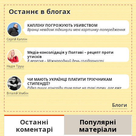
Останнє в блогах
КАПЛІНУ ПОГРОЖУЮТЬ УБИВСТВОМ
Вранці невідомі підкинули мені картинку-попередження
Сергій Каплін
Медіа-консолідація у Полтаві – рецепт проти
утисків
8 вересня – Міжнародний день солідарності
журналістів.
Надія Труш
ЧИ МАЮТЬ УКРАЇНЦІ ПЛАТИТИ ТРІЄЧНИКАМ
СТИПЕНДІЇ?
Рідко пишу лонгріди тим паче на такі теми, але вже
просто дістало! Обурюють сьогоднішні інсенуації
Віталій Улибін
навколо стипендіального питання. Штучно
роздувається ще одна соціальна катастрофа.
Блоги
Останні
Популярні
коментарі
матеріали