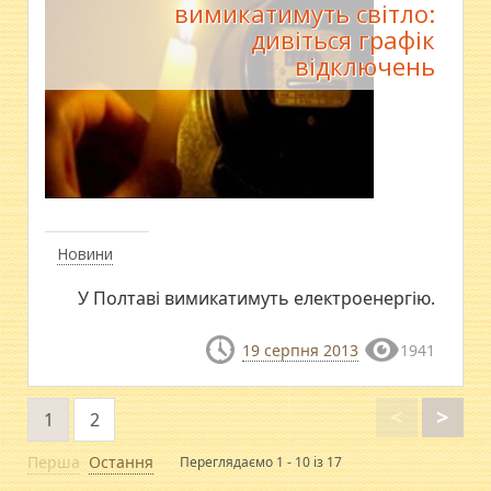
вимикатимуть світло:
дивіться графік
відключень
Новини
У Полтаві вимикатимуть електроенергію.
19 серпня 2013
1941
<
>
1
2
Перша
Остання
Переглядаємо 1 - 10 із 17