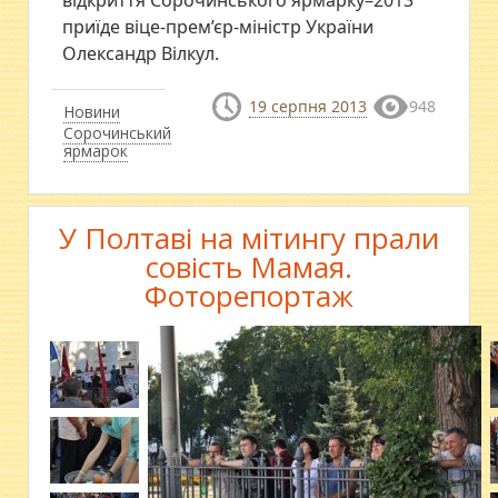
відкриття Сорочинського ярмарку–2013
приїде віце-прем’єр-міністр України
Олександр Вілкул.
19 серпня 2013
948
Новини
Сорочинський
ярмарок
У Полтаві на мітингу прали
совість Мамая.
Фоторепортаж