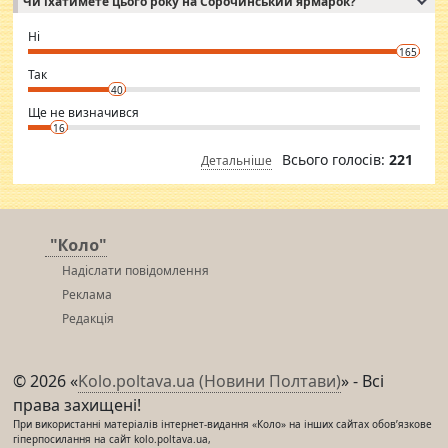
Чи їхатимете цього року на Сорочинський ярмарок?
WhatsApp via an easily can see the latest pictures of her body and the
godly. Variety is the spice of life, he believes, so always travel and
want to meet new people. Sakshi Mirchandani health and figure
Ні
conscious in order to keep yourself fit and regularly go to the health
165
club.
⇒ sakshimirchandani.com
Так
40
Ще не визначився
16
Всього голосів:
221
Детальніше
"Коло"
Надіслати повідомлення
Реклама
Редакція
© 2026 «
Kolo.poltava.ua (Новини Полтави)
» - Всі
права захищені!
При використанні матеріалів інтернет-видання «Коло» на інших сайтах обов’язкове
гіперпосилання на сайт kolo.poltava.ua,