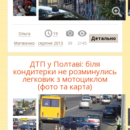
Ольга
19
Детально
Матвієнко
серпня 2013
39
2145
ДТП у Полтаві: біля
кондитерки не розминулись
легковик з мотоциклом
(фото та карта)