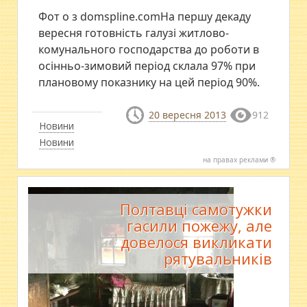
Фот о з domspline.comНа першу декаду
вересня готовність галузі житлово-
комунального господарства до роботи в
осінньо-зимовий період склала 97% при
плановому показнику на цей період 90%.
20 вересня 2013
912
Новини
Новини
на правах реклами ®
Полтавці самотужки
гасили пожежу, але
довелося викликати
рятувальників