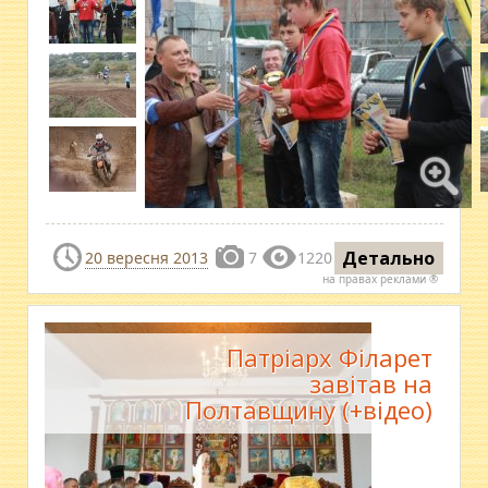
Детально
20 вересня 2013
7
1220
на правах реклами ®
Патріарх Філарет
завітав на
Полтавщину (+відео)