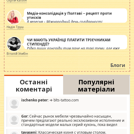
Сергій Каплін
Медіа-консолідація у Полтаві – рецепт проти
утисків
8 вересня – Міжнародний день солідарності
журналістів.
Надія Труш
ЧИ МАЮТЬ УКРАЇНЦІ ПЛАТИТИ ТРІЄЧНИКАМ
СТИПЕНДІЇ?
Рідко пишу лонгріди тим паче на такі теми, але вже
просто дістало! Обурюють сьогоднішні інсенуації
Віталій Улибін
навколо стипендіального питання. Штучно
роздувається ще одна соціальна катастрофа.
Блоги
Останні
Популярні
коментарі
матеріали
ischenko peter:
⇒ blts-tattoo.com
Gor:
Сейчас рынок мебели чрезвычайно насыщен,
причем предлагают реально эксклюзивное исполнение и
стандартные модели малых серий кухонь, пока видел
отличную кухонную мебель по дизайну, мало походит на
tavaseni:
Классическая кухня с угловым столом,
стандартные формы, в MebelOk, креативненько и что главное -