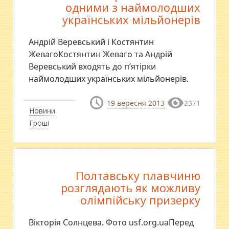
одними з наймолодших
українських мільйонерів
Андрій Веревський і Костянтин
ЖевагоКостянтин Жеваго та Андрій
Веревський входять до п’ятірки
наймолодших українських мільйонерів.
19 вересня 2013
2371
Новини
Гроші
Полтавську плавчиню
розглядають як можливу
олімпійську призерку
Вікторія Солнцева. Фото usf.org.uaПеред