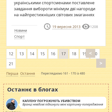
українськими спортсменами поставлене
завдання вибороти мінімум дві нагороди
на найпрестижніших світових змаганнях
19 вересня 2013
1208
Новини
Спорт
<
12
13
14
15
16
17
18
19
20
>
21
Перша
Остання
Переглядаємо 161 - 170 із 480
Останнє в блогах
КАПЛІНУ ПОГРОЖУЮТЬ УБИВСТВОМ
Вранці невідомі підкинули мені картинку-попередження