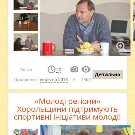
Ольга
20
Детально
Правденко
вересня 2013
6
2369
«Молоді регіони»
Хорольщини підтримують
спортивні ініціативи молоді!