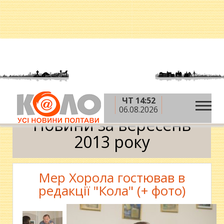
ЧТ 14:52
»
»
Головна
2013 рік
вересень
Календар
06.08.2026
Новини за вересень
2013 року
Мер Хорола гостював в
редакції "Кола" (+ фото)