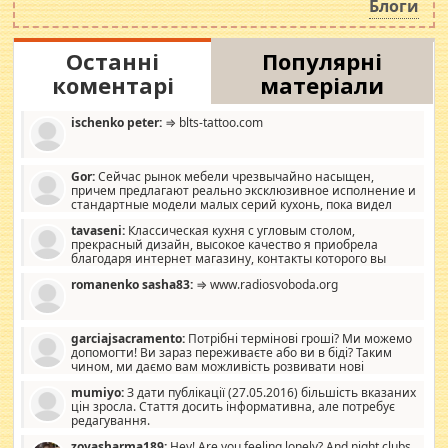
Блоги
Останні
Популярні
коментарі
матеріали
ischenko peter:
⇒ blts-tattoo.com
Gor:
Сейчас рынок мебели чрезвычайно насыщен,
причем предлагают реально эксклюзивное исполнение и
стандартные модели малых серий кухонь, пока видел
отличную кухонную мебель по дизайну, мало походит на
tavaseni:
Классическая кухня с угловым столом,
стандартные формы, в MebelOk, креативненько и что главное -
прекрасный дизайн, высокое качество я приобрела
со вкусом все в порядке, без ненужных наворотов удорожающих
благодаря интернет магазину, контакты которого вы
мебель, а это не последний фактор.
можете просмотреть https://mwood.com.ua.
romanenko sasha83:
⇒ www.radiosvoboda.org
garciajsacramento:
Потрібні термінові гроші? Ми можемо
допомогти! Ви зараз переживаєте або ви в біді? Таким
чином, ми даємо вам можливість розвивати нові
розробки. Як багата людина, я почуваю себе зобов'язаним
mumiyo:
З дати публікації (27.05.2016) більшість вказаних
допомагати людям, які намагаються дати їм шанс. Кожен
цін зросла. Стаття досить інформативна, але потребує
заслуговує на другий шанс, і, оскільки влада не зможе, вони
редагування.
повинні приймати від інших. Для нас нема багато суми, і зрілість
ми визначаємо за взаємною згодою. Ні сюрпризів, ні додаткових
zoyasharma189:
Hey! Are you feeling lonely? And night clubs,