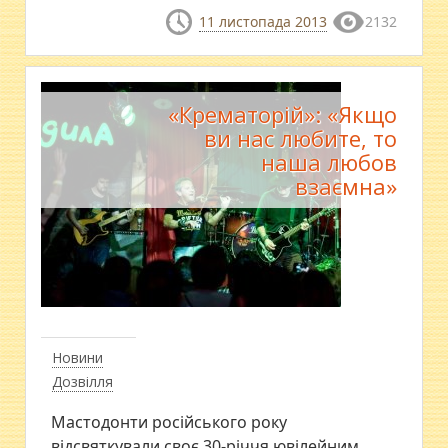
11 листопада 2013
2132
«Крематорій»: «Якщо
ви нас любите, то
наша любов
взаємна»
Новини
Дозвілля
Мастодонти російського року
відсвяткували своє 30-річчя ювілейним