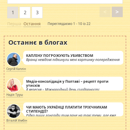
<
>
1
2
3
Перша
Остання
Переглядаємо 1 - 10 із 22
Останнє в блогах
КАПЛІНУ ПОГРОЖУЮТЬ УБИВСТВОМ
Вранці невідомі підкинули мені картинку-попередження
Сергій Каплін
Медіа-консолідація у Полтаві – рецепт проти
утисків
8 вересня – Міжнародний день солідарності
журналістів.
Надія Труш
ЧИ МАЮТЬ УКРАЇНЦІ ПЛАТИТИ ТРІЄЧНИКАМ
СТИПЕНДІЇ?
Рідко пишу лонгріди тим паче на такі теми, але вже
просто дістало! Обурюють сьогоднішні інсенуації
Віталій Улибін
навколо стипендіального питання. Штучно
роздувається ще одна соціальна катастрофа.