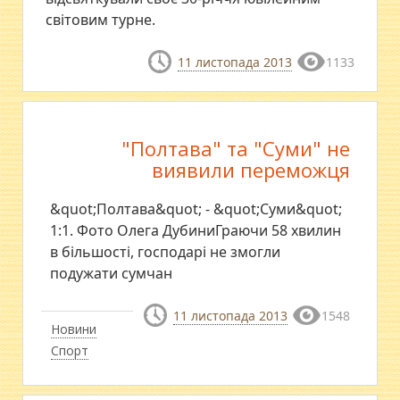
світовим турне.
11 листопада 2013
1133
"Полтава" та "Суми" не
виявили переможця
&quot;Полтава&quot; - &quot;Суми&quot;
1:1. Фото Олега ДубиниГраючи 58 хвилин
в більшості, господарі не змогли
подужати сумчан
11 листопада 2013
1548
Новини
Спорт