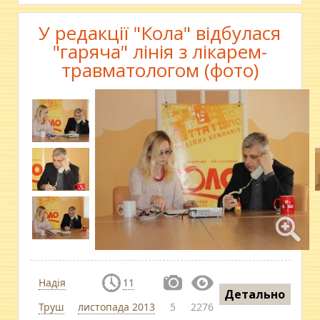
У редакції "Кола" відбулася
"гаряча" лінія з лікарем-
травматологом (фото)
Надія
11
Детально
Труш
листопада 2013
5
2276