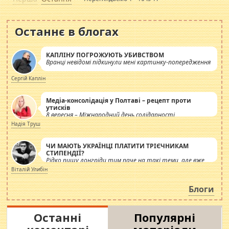
Останнє в блогах
КАПЛІНУ ПОГРОЖУЮТЬ УБИВСТВОМ
Вранці невідомі підкинули мені картинку-попередження
Сергій Каплін
Медіа-консолідація у Полтаві – рецепт проти
утисків
8 вересня – Міжнародний день солідарності
журналістів.
Надія Труш
ЧИ МАЮТЬ УКРАЇНЦІ ПЛАТИТИ ТРІЄЧНИКАМ
СТИПЕНДІЇ?
Рідко пишу лонгріди тим паче на такі теми, але вже
просто дістало! Обурюють сьогоднішні інсенуації
Віталій Улибін
навколо стипендіального питання. Штучно
роздувається ще одна соціальна катастрофа.
Блоги
Останні
Популярні