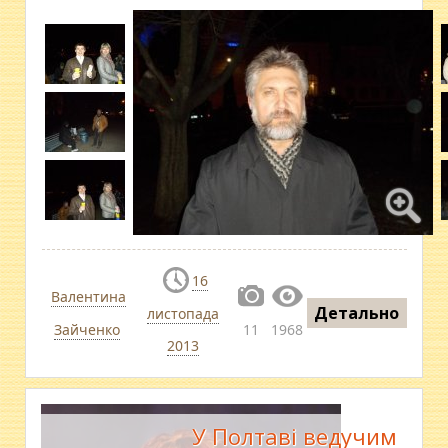
16
Валентина
Детально
листопада
Зайченко
11
1968
2013
У Полтаві ведучим