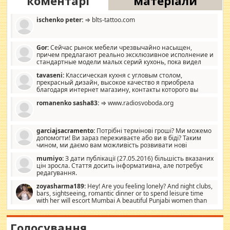
коментарі
матеріали
ischenko peter:
⇒ blts-tattoo.com
Gor:
Сейчас рынок мебели чрезвычайно насыщен,
причем предлагают реально эксклюзивное исполнение и
стандартные модели малых серий кухонь, пока видел
отличную кухонную мебель по дизайну, мало походит на
tavaseni:
Классическая кухня с угловым столом,
стандартные формы, в MebelOk, креативненько и что главное -
прекрасный дизайн, высокое качество я приобрела
со вкусом все в порядке, без ненужных наворотов удорожающих
благодаря интернет магазину, контакты которого вы
мебель, а это не последний фактор.
можете просмотреть https://mwood.com.ua.
romanenko sasha83:
⇒ www.radiosvoboda.org
garciajsacramento:
Потрібні термінові гроші? Ми можемо
допомогти! Ви зараз переживаєте або ви в біді? Таким
чином, ми даємо вам можливість розвивати нові
розробки. Як багата людина, я почуваю себе зобов'язаним
mumiyo:
З дати публікації (27.05.2016) більшість вказаних
допомагати людям, які намагаються дати їм шанс. Кожен
цін зросла. Стаття досить інформативна, але потребує
заслуговує на другий шанс, і, оскільки влада не зможе, вони
редагування.
повинні приймати від інших. Для нас нема багато суми, і зрілість
ми визначаємо за взаємною згодою. Ні сюрпризів, ні додаткових
zoyasharma189:
Hey! Are you feeling lonely? And night clubs,
витрат, а тільки узгоджених сум і нічого іншого. Не чекайте і не
bars, sightseeing, romantic dinner or to spend leisure time
коментуйте цей пост. Введіть суму, яку ви хочете подати, і ми
with her will escort Mumbai A beautiful Punjabi women than
зв'яжемося з вами з усіма варіантами. зв'яжіться з нами
sexy escort companion in arms that you guys feel like 5 star luxury
сьогодні на garciajsacramento@gmail.com Вам потрібні термінові
hotel had to spend the night in their search for loved solitaire free
гроші? Ми можемо допомогти!
maintenance stops in Mumbai. Here we offer fair and very attractive
Голосування
woman "Love Solitaire" beautiful figure and shapely body shapes.