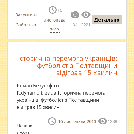
16
Валентина
Детально
листопада
Зайченко
34
2221
2013
Історична перемога українців:
футболіст з Полтавщини
відіграв 15 хвилин
Роман Безус (фото -
fcdynamo.kiev.ua)Історична перемога
українців: футболіст з Полтавщини
відіграв 15 хвилин
16 листопада 2013
1288
Новини
Спорт