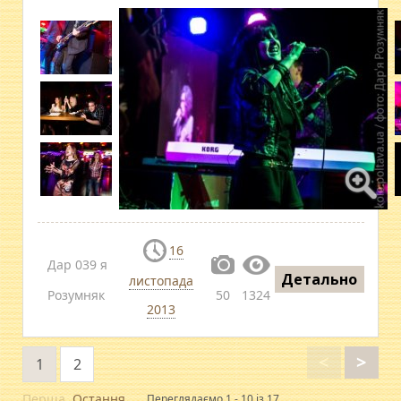
16
Дар 039 я
Детально
листопада
Розумняк
50
1324
2013
<
>
1
2
Перша
Остання
Переглядаємо 1 - 10 із 17