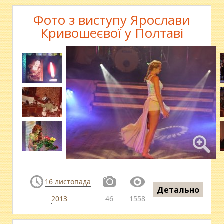
Фото з виступу Ярослави
Кривошеєвої у Полтаві
16 листопада
Детально
2013
46
1558