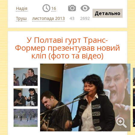
Надія
16
Детально
Труш
листопада 2013
43
2692
У Полтаві гурт Транс-
Формер презентував новий
кліп (фото та відео)