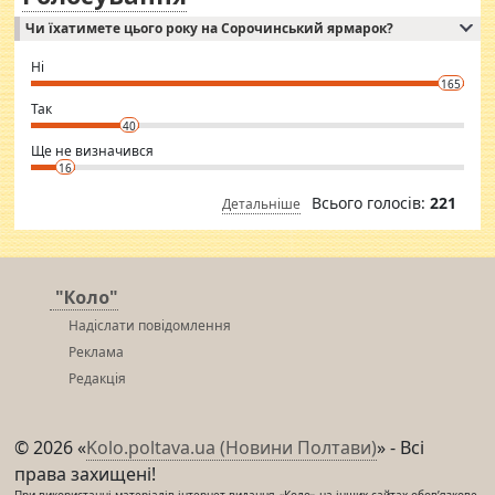
Independent escort in Mumbai, truthful, friendly and cheerful girl.
Чи їхатимете цього року на Сорочинський ярмарок?
WhatsApp via an easily can see the latest pictures of her body and the
godly. Variety is the spice of life, he believes, so always travel and
want to meet new people. Sakshi Mirchandani health and figure
Ні
conscious in order to keep yourself fit and regularly go to the health
165
club.
⇒ sakshimirchandani.com
Так
40
Ще не визначився
16
Всього голосів:
221
Детальніше
"Коло"
Надіслати повідомлення
Реклама
Редакція
© 2026 «
Kolo.poltava.ua (Новини Полтави)
» - Всі
права захищені!