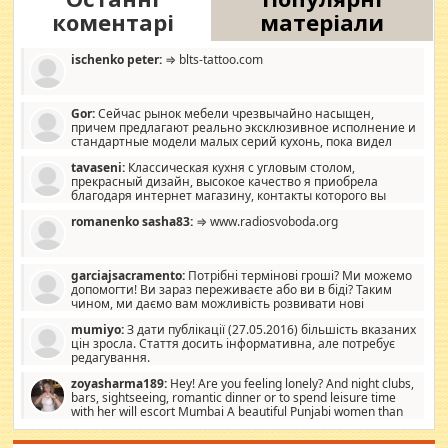
коментарі
матеріали
ischenko peter:
⇒ blts-tattoo.com
Gor:
Сейчас рынок мебели чрезвычайно насыщен,
причем предлагают реально эксклюзивное исполнение и
стандартные модели малых серий кухонь, пока видел
отличную кухонную мебель по дизайну, мало походит на
tavaseni:
Классическая кухня с угловым столом,
стандартные формы, в MebelOk, креативненько и что главное -
прекрасный дизайн, высокое качество я приобрела
со вкусом все в порядке, без ненужных наворотов удорожающих
благодаря интернет магазину, контакты которого вы
мебель, а это не последний фактор.
можете просмотреть https://mwood.com.ua.
romanenko sasha83:
⇒ www.radiosvoboda.org
garciajsacramento:
Потрібні термінові гроші? Ми можемо
допомогти! Ви зараз переживаєте або ви в біді? Таким
чином, ми даємо вам можливість розвивати нові
розробки. Як багата людина, я почуваю себе зобов'язаним
mumiyo:
З дати публікації (27.05.2016) більшість вказаних
допомагати людям, які намагаються дати їм шанс. Кожен
цін зросла. Стаття досить інформативна, але потребує
заслуговує на другий шанс, і, оскільки влада не зможе, вони
редагування.
повинні приймати від інших. Для нас нема багато суми, і зрілість
ми визначаємо за взаємною згодою. Ні сюрпризів, ні додаткових
zoyasharma189:
Hey! Are you feeling lonely? And night clubs,
витрат, а тільки узгоджених сум і нічого іншого. Не чекайте і не
bars, sightseeing, romantic dinner or to spend leisure time
коментуйте цей пост. Введіть суму, яку ви хочете подати, і ми
with her will escort Mumbai A beautiful Punjabi women than
зв'яжемося з вами з усіма варіантами. зв'яжіться з нами
sexy escort companion in arms that you guys feel like 5 star luxury
сьогодні на garciajsacramento@gmail.com Вам потрібні термінові
hotel had to spend the night in their search for loved solitaire free
гроші? Ми можемо допомогти!