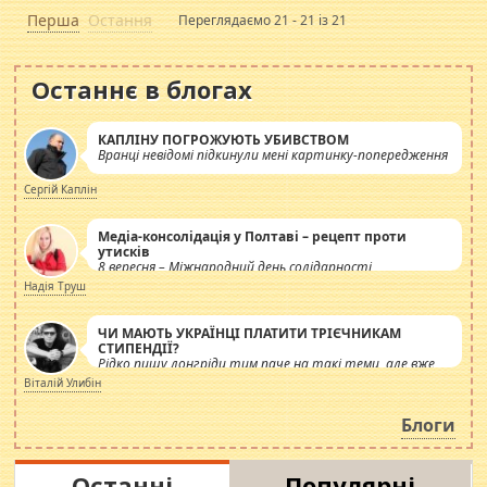
Перша
Остання
Переглядаємо 21 - 21 із 21
Останнє в блогах
КАПЛІНУ ПОГРОЖУЮТЬ УБИВСТВОМ
Вранці невідомі підкинули мені картинку-попередження
Сергій Каплін
Медіа-консолідація у Полтаві – рецепт проти
утисків
8 вересня – Міжнародний день солідарності
журналістів.
Надія Труш
ЧИ МАЮТЬ УКРАЇНЦІ ПЛАТИТИ ТРІЄЧНИКАМ
СТИПЕНДІЇ?
Рідко пишу лонгріди тим паче на такі теми, але вже
просто дістало! Обурюють сьогоднішні інсенуації
Віталій Улибін
навколо стипендіального питання. Штучно
роздувається ще одна соціальна катастрофа.
Блоги
Останні
Популярні