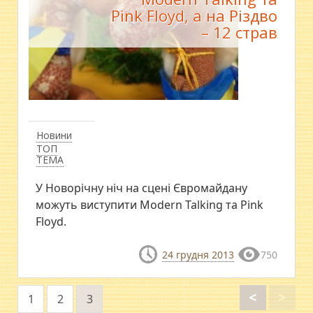
Pink Floyd, а на Різдво
– 12 страв
Новини
ТОП
ТЕМА
У Новорічну ніч на сцені Євромайдану
можуть виступити Modern Talking та Pink
Floyd.
24 грудня 2013
750
<
>
1
2
3