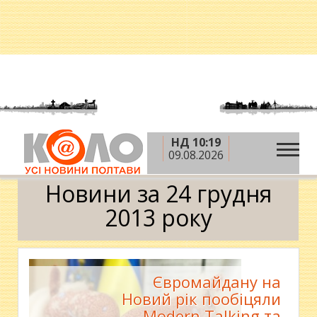
НД 10:19
»
»
»
Головна
2013 рік
грудень
24 грудня
09.08.2026
Календар
Новини за 24 грудня
2013 року
Євромайдану на
Новий рік пообіцяли
Modern Talking та