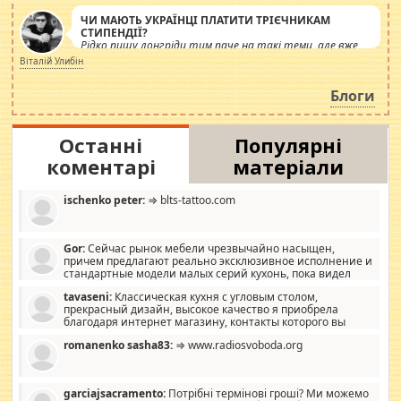
ЧИ МАЮТЬ УКРАЇНЦІ ПЛАТИТИ ТРІЄЧНИКАМ
СТИПЕНДІЇ?
Рідко пишу лонгріди тим паче на такі теми, але вже
просто дістало! Обурюють сьогоднішні інсенуації
Віталій Улибін
навколо стипендіального питання. Штучно
роздувається ще одна соціальна катастрофа.
Блоги
Останні
Популярні
коментарі
матеріали
ischenko peter:
⇒ blts-tattoo.com
Gor:
Сейчас рынок мебели чрезвычайно насыщен,
причем предлагают реально эксклюзивное исполнение и
стандартные модели малых серий кухонь, пока видел
отличную кухонную мебель по дизайну, мало походит на
tavaseni:
Классическая кухня с угловым столом,
стандартные формы, в MebelOk, креативненько и что главное -
прекрасный дизайн, высокое качество я приобрела
со вкусом все в порядке, без ненужных наворотов удорожающих
благодаря интернет магазину, контакты которого вы
мебель, а это не последний фактор.
можете просмотреть https://mwood.com.ua.
romanenko sasha83:
⇒ www.radiosvoboda.org
garciajsacramento:
Потрібні термінові гроші? Ми можемо