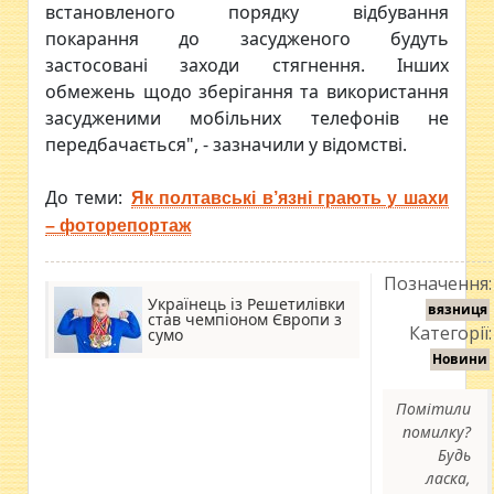
встановленого порядку відбування
покарання до засудженого будуть
застосовані заходи стягнення. Інших
обмежень щодо зберігання та використання
засудженими мобільних телефонів не
передбачається", - зазначили у відомстві.
До теми:
Як полтавські в’язні грають у шахи
– фоторепортаж
Позначення:
Українець із Решетилівки
вязниця
став чемпіоном Європи з
Категорії:
сумо
Новини
Помітили
помилку?
Будь
ласка,