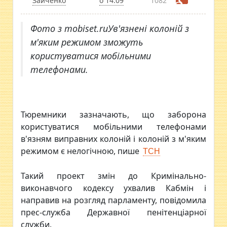
Зайченко
о 14:09
1082
Фото з mobiset.ruУв'язнені колоній з
м'яким режимом зможуть
користуватися мобільними
телефонами.
Тюремники зазначають, що заборона
користуватися мобільними телефонами
в'язням виправних колоній і колоній з м'яким
режимом є нелогічною, пише
ТСН
Такий проект змін до Кримінально-
виконавчого кодексу ухвалив Кабмін і
направив на розгляд парламенту, повідомила
прес-служба Державної пенітенціарної
служби.