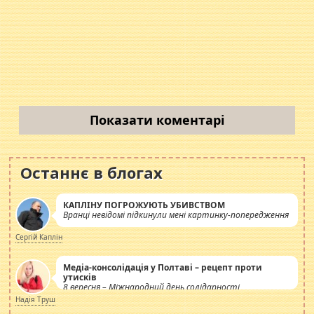
Показати коментарі
Останнє в блогах
КАПЛІНУ ПОГРОЖУЮТЬ УБИВСТВОМ
Вранці невідомі підкинули мені картинку-попередження
Сергій Каплін
Медіа-консолідація у Полтаві – рецепт проти
утисків
8 вересня – Міжнародний день солідарності
журналістів.
Надія Труш