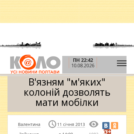
ПН 22:42
»
»
Головна
Новини
В'язням "м'яких" колоній
10.08.2026
дозволять мати мобілки
В'язням "м'яких"
колоній дозволять
мати мобілки
Валентина
11 січня 2013