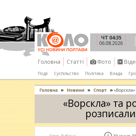
ЧТ 04:35
06.08.2026
Головна
Статті
Фото
Віде
Події
Суспільство
Політика
Влада
Гро
»
»
»
Головна
Новини
Спорт
«Ворскла»
«Ворскла» та р
розписали
Олег Дубина
29 січня 20