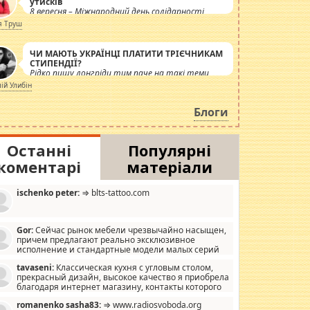
утисків
8 вересня – Міжнародний день солідарності
журналістів.
я Труш
ЧИ МАЮТЬ УКРАЇНЦІ ПЛАТИТИ ТРІЄЧНИКАМ
СТИПЕНДІЇ?
Рідко пишу лонгріди тим паче на такі теми,
але вже просто дістало! Обурюють сьогоднішні
лій Улибін
інсенуації навколо стипендіального питання.
Штучно роздувається ще одна соціальна
Блоги
катастрофа.
Останні
Популярні
коментарі
матеріали
ischenko peter:
⇒ blts-tattoo.com
Gor:
Сейчас рынок мебели чрезвычайно насыщен,
причем предлагают реально эксклюзивное
исполнение и стандартные модели малых серий
хонь, пока видел отличную кухонную мебель по
tavaseni:
Классическая кухня с угловым столом,
зайну, мало походит на стандартные формы, в MebelOk,
прекрасный дизайн, высокое качество я приобрела
еативненько и что главное - со вкусом все в порядке,
благодаря интернет магазину, контакты которого
з ненужных наворотов удорожающих мебель, а это не
 можете просмотреть https://mwood.com.ua.
следний фактор.
romanenko sasha83:
⇒ www.radiosvoboda.org