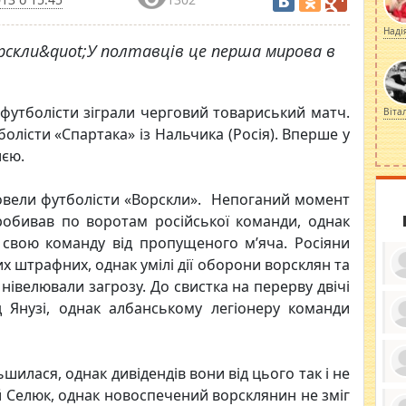
Наді
рскли&quot;У полтавців це перша мирова в
 футболісти зіграли черговий товариський матч.
Віта
олісти «Спартака» із Нальчика (Росія). Вперше у
иєю.
овели футболісти «Ворскли». Непоганий момент
пробивав по воротам російської команди, однак
 свою команду від пропущеного м’яча. Росіяни
х штрафних, однак умілі дії оборони ворсклян та
нівелювали загрозу. До свистка на перерву двічі
 Янузі, однак албанському легіонеру команди
ку
ди
кр
ьшилася, однак дивідендів вони від цього так і не
бе
вы
по
 Селюк, однак новоспечений ворсклянин не зміг