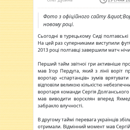
Фото з офіційного сайту &quot;Во
новому році.
Сьогодні в турецькому Сиді полтавські
На цей раз суперниками виступили футб
2013 році полтавці завершили матч ніч
Перший тайм звітної гри активніше пр
мав Ігор Пердута, який з лінії воріт 
воротар «спартанців» зумів врятувати
відповіли великою кількістю небезпечни
воротаря команди Сергія Долганського 
мав виводити ворсклян вперед Яхмед
забракло влучності.
В другому таймі перевага українців збіл
отримали. Відмінний момент мав Сергій