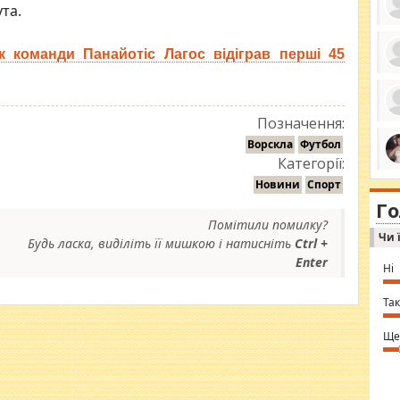
та.
к команди Панайотіс Лагос відіграв перші 45
ро
се
да
ос
Позначення:
ін
за
Ворскла
Футбол
тіл
Категорії:
ком
bea
ми
Новини
Спорт
tha
на
nig
Г
по
in 
Помітили помилку?
Sol
Чи 
Ind
Будь ласка, виділіть її мишкою і натисніть
Ctrl +
gir
Enter
bod
Ні
alw
Mir
you
Так
⇒ 
Ще