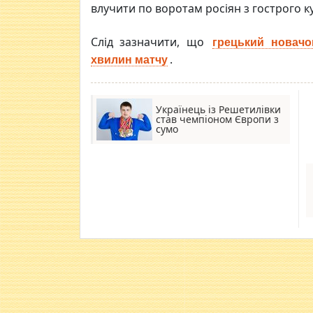
влучити по воротам росіян з гострого ку
Слід зазначити, що
грецький новачо
.
хвилин матчу
Українець із Решетилівки
став чемпіоном Європи з
сумо