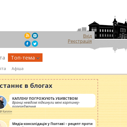
Вхід
Реєстрація
та
Топ-тема
іта
Афіша
станнє в блогах
КАПЛІНУ ПОГРОЖУЮТЬ УБИВСТВОМ
Вранці невідомі підкинули мені картинку-
попередження
ій Каплін
Медіа-консолідація у Полтаві – рецепт проти