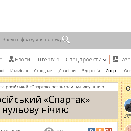
о
Блоги
Інтерв'ю
Спецпроекти
Газе
ші
Кримінал
Скандали
Дозвілля
Здоров'я
Спорт
Осв
О
 та російський «Спартак» розписали нульову нічию
осійський «Спартак»
 нульову нічию
Серг
13 о 15:45
1302