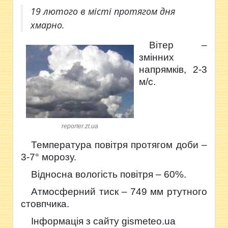
19 лютого в місті протягом дня
хмарно.
Вітер –
змінних
напрямків, 2-3
м/с.
reporter.zt.ua
Температура повітря протягом доби –
3-7° морозу.
Відносна вологість повітря – 60%.
Атмосферний тиск – 7
49
мм ртутного
стовпчика.
Інформація з сайту
gismeteo.ua