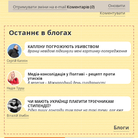
Оновити
Отримувати зміни на e-mail
Коментарів (
0
)
Коментувати
Останнє в блогах
КАПЛІНУ ПОГРОЖУЮТЬ УБИВСТВОМ
Вранці невідомі підкинули мені картинку-попередження
Сергій Каплін
Медіа-консолідація у Полтаві – рецепт проти
утисків
8 вересня – Міжнародний день солідарності
журналістів.
Надія Труш
ЧИ МАЮТЬ УКРАЇНЦІ ПЛАТИТИ ТРІЄЧНИКАМ
СТИПЕНДІЇ?
Рідко пишу лонгріди тим паче на такі теми, але вже
просто дістало! Обурюють сьогоднішні інсенуації
Віталій Улибін
навколо стипендіального питання. Штучно
роздувається ще одна соціальна катастрофа.
Блоги