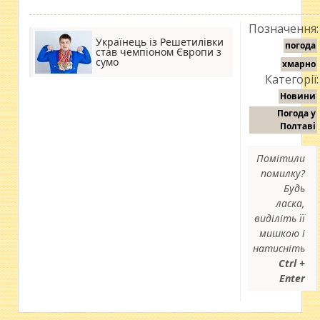
Позначення:
Українець із Решетилівки
погода
став чемпіоном Європи з
сумо
хмарно
Категорії:
Новини
Погода у
Полтаві
Помітили
помилку?
Будь
ласка,
виділіть її
мишкою і
натисніть
Ctrl +
Enter