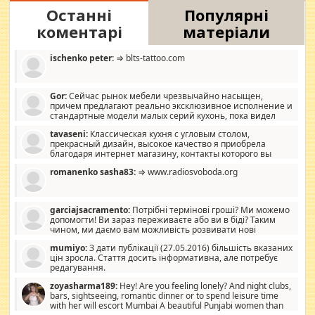
Останні
Популярні
коментарі
матеріали
ischenko peter:
⇒ blts-tattoo.com
Gor:
Сейчас рынок мебели чрезвычайно насыщен,
причем предлагают реально эксклюзивное исполнение и
стандартные модели малых серий кухонь, пока видел
отличную кухонную мебель по дизайну, мало походит на
tavaseni:
Классическая кухня с угловым столом,
стандартные формы, в MebelOk, креативненько и что главное -
прекрасный дизайн, высокое качество я приобрела
со вкусом все в порядке, без ненужных наворотов удорожающих
благодаря интернет магазину, контакты которого вы
мебель, а это не последний фактор.
можете просмотреть https://mwood.com.ua.
romanenko sasha83:
⇒ www.radiosvoboda.org
garciajsacramento:
Потрібні термінові гроші? Ми можемо
допомогти! Ви зараз переживаєте або ви в біді? Таким
чином, ми даємо вам можливість розвивати нові
розробки. Як багата людина, я почуваю себе зобов'язаним
mumiyo:
З дати публікації (27.05.2016) більшість вказаних
допомагати людям, які намагаються дати їм шанс. Кожен
цін зросла. Стаття досить інформативна, але потребує
заслуговує на другий шанс, і, оскільки влада не зможе, вони
редагування.
повинні приймати від інших. Для нас нема багато суми, і зрілість
ми визначаємо за взаємною згодою. Ні сюрпризів, ні додаткових
zoyasharma189:
Hey! Are you feeling lonely? And night clubs,
витрат, а тільки узгоджених сум і нічого іншого. Не чекайте і не
bars, sightseeing, romantic dinner or to spend leisure time
коментуйте цей пост. Введіть суму, яку ви хочете подати, і ми
with her will escort Mumbai A beautiful Punjabi women than
зв'яжемося з вами з усіма варіантами. зв'яжіться з нами