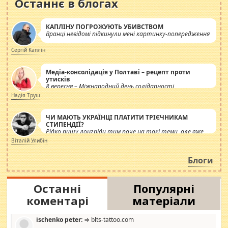
Останнє в блогах
КАПЛІНУ ПОГРОЖУЮТЬ УБИВСТВОМ
Вранці невідомі підкинули мені картинку-попередження
Сергій Каплін
Медіа-консолідація у Полтаві – рецепт проти
утисків
8 вересня – Міжнародний день солідарності
журналістів.
Надія Труш
ЧИ МАЮТЬ УКРАЇНЦІ ПЛАТИТИ ТРІЄЧНИКАМ
СТИПЕНДІЇ?
Рідко пишу лонгріди тим паче на такі теми, але вже
просто дістало! Обурюють сьогоднішні інсенуації
Віталій Улибін
навколо стипендіального питання. Штучно
роздувається ще одна соціальна катастрофа.
Блоги
Останні
Популярні
коментарі
матеріали
ischenko peter:
⇒ blts-tattoo.com