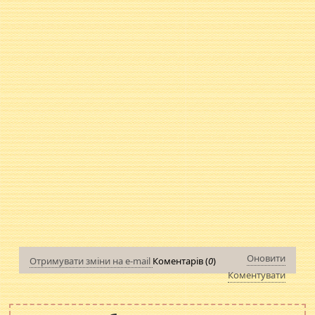
Оновити
Отримувати зміни на e-mail
Коментарів (
0
)
Коментувати