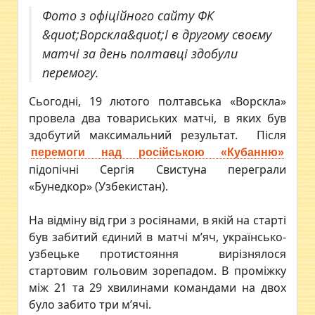
Фото з офіційного сайту ФК
&quot;Ворскла&quot;І в другому своєму
матчі за день полтавці здобули
перемогу.
Сьогодні, 19 лютого полтавська «Ворскла»
провела два товариських матчі, в яких був
здобутий максимальний результат. Після
перемоги над російською «Кубанню»
підопічні Сергія Свистуна переграли
«Бунедкор» (Узбекистан).
На відміну від гри з росіянами, в якій на старті
був забитий єдиний в матчі м’яч, українсько-
узбецьке протистояння вирізнялося
стартовим гольовим зорепадом. В проміжку
між 21 та 29 хвилинами командами на двох
було забито три м’ячі.