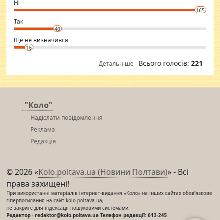
Ні
conscious in order to keep yourself fit and regularly go to the health
165
club.
⇒ sakshimirchandani.com
Так
40
Ще не визначився
16
Всього голосів:
221
Детальніше
"Коло"
Надіслати повідомлення
Реклама
Редакція
© 2026 «
Kolo.poltava.ua (Новини Полтави)
» - Всі
права захищені!
При використанні матеріалів інтернет-видання «Коло» на інших сайтах обов’язкове
гіперпосилання на сайт kolo.poltava.ua,
не закрите для індексації пошуковими системами.
Редактор - redaktor@kolo.poltava.ua Телефон редакції: 613-245