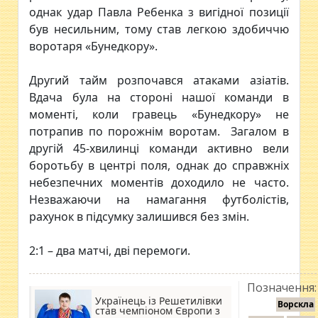
однак удар Павла Ребенка з вигідної позиції
був несильним, тому став легкою здобиччю
воротаря «Бунедкору».
Другий тайм розпочався атаками азіатів.
Вдача була на стороні нашої команди в
моменті, коли гравець «Бунедкору» не
потрапив по порожнім воротам. Загалом в
другій 45-хвилинці команди активно вели
боротьбу в центрі поля, однак до справжніх
небезпечних моментів доходило не часто.
Незважаючи на намагання футболістів,
рахунок в підсумку залишився без змін.
2:1 – два матчі, дві перемоги.
Позначення:
Українець із Решетилівки
Ворскла
став чемпіоном Європи з