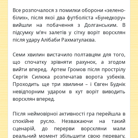
Все розпочалося з помилки оборони «зелено-
білих», після якої два футболіста «Бунедкору»
вийшли на побачення з Долганським. В
підсумку м’яч залетів у сітку воріт ворсклян
після удару Алібаби Рахматулаєва.
Семи хвилин вистачило полтавцям для того,
що спочатку зрівняти рахунок, а згодом
вийти вперед. Артем Громов після прострілу
Сергія Силюка розпечатав ворота узбеків.
Проходить ще три хвилини – і Євген Буднік
невідпорним ударом в кут воріт виводить
ворсклян вперед.
Після неймовірної активності гра перейшла в
спокійне русло. Незважаючи на такий
сценарій, до перерви ворскляни мали
реальний момент збільшити свою перевагу,