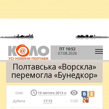
ПТ 10:52
»
»
Головна
Новини
Полтавська «Ворскла»
07.08.2026
перемогла «Бунедкор»
Полтавська «Ворскла»
перемогла «Бунедкор»
Олег
19 лютого 2013 о
Дубина
17:13
1125