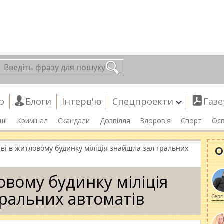
о
Блоги
Інтерв'ю
Спецпроекти
Газе
ші
Кримінал
Скандали
Дозвілля
Здоров'я
Спорт
Осв
О
ві в житловому будинку міліція знайшла зал гральних
овому будинку міліція
гральних автоматів
Серг