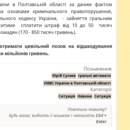
раїни в Полтавській області за даним фактом
за ознаками кримінального правопорушення,
льного кодексу України, - зайняття гральним
муситиме сплатити штраф від 10 до 50 тисяч
омадян (170 - 850 тисяч гривень).
е отримати цивільний позов на відшкодування
ми мільйонів гривень.
Позначення:
Юрій Сулаєв
гральні автомати
УМВС України в Полтавській області
Категорії:
Ситуація
Новини
Ситуація
Помітили помилку?
Будь ласка, виділіть її мишкою і натисніть
Ctrl +
Enter