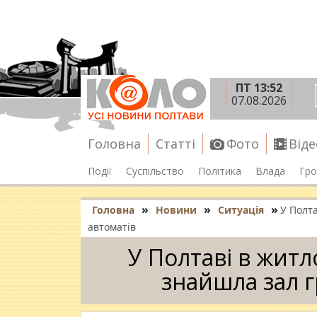
ПТ 13:52
07.08.2026
Головна
Статті
Фото
Віде
Події
Суспільство
Політика
Влада
Гро
»
»
»
Головна
Новини
Ситуація
У Полта
автоматів
У Полтаві в житл
знайшла зал 