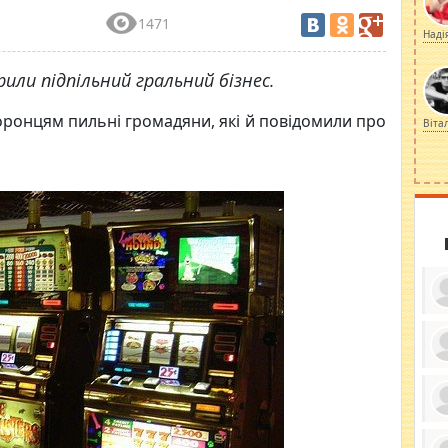
1471
Наді
или підпільний гральний бізнес.
ронцям пильні громадяни, які й повідомили про
Віта
ку
ди
кр
бе
вы
по