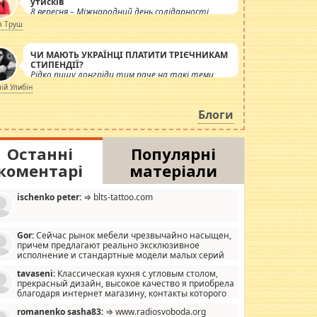
утисків
8 вересня – Міжнародний день солідарності
журналістів.
я Труш
ЧИ МАЮТЬ УКРАЇНЦІ ПЛАТИТИ ТРІЄЧНИКАМ
СТИПЕНДІЇ?
Рідко пишу лонгріди тим паче на такі теми,
але вже просто дістало! Обурюють сьогоднішні
лій Улибін
інсенуації навколо стипендіального питання.
Штучно роздувається ще одна соціальна
Блоги
катастрофа.
Останні
Популярні
коментарі
матеріали
ischenko peter:
⇒ blts-tattoo.com
Gor:
Сейчас рынок мебели чрезвычайно насыщен,
причем предлагают реально эксклюзивное
исполнение и стандартные модели малых серий
хонь, пока видел отличную кухонную мебель по
tavaseni:
Классическая кухня с угловым столом,
зайну, мало походит на стандартные формы, в MebelOk,
прекрасный дизайн, высокое качество я приобрела
еативненько и что главное - со вкусом все в порядке,
благодаря интернет магазину, контакты которого
з ненужных наворотов удорожающих мебель, а это не
 можете просмотреть https://mwood.com.ua.
следний фактор.
romanenko sasha83:
⇒ www.radiosvoboda.org