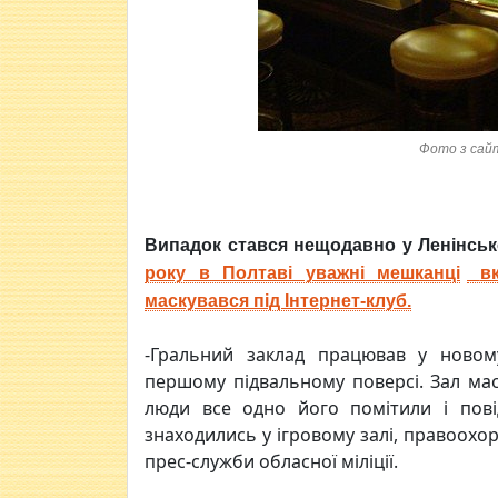
Фото з сайту
Випадок стався нещодавно у Ленінськ
року в Полтаві уважні мешканці
в
маскувався під Інтернет-клуб.
-Гральний заклад працював у новом
першому підвальному поверсі. Зал маск
люди все одно його помітили і пові
знаходились у ігровому залі, правоохор
прес-служби обласної міліції.