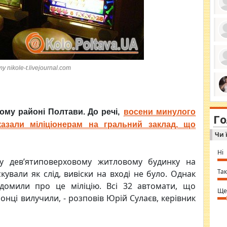
ро
се
да
ос
 nikole-t.livejournal.com
ін
за
тіл
ком
bea
ми
tha
на
ому районі Полтави. До речі,
восени минулого
nig
Г
по
in 
казали міліціонерам на гральний заклад, що
Sol
Чи 
Ind
gir
bod
Ні
alw
у дев’ятиповерховому житловому будинку на
Mir
you
Так
ували як слід, вивіски на вході не було. Однак
⇒ 
домили про це міліцію. Всі 32 автомати, що
Ще
онці вилучили, - розповів Юрій Сулаєв, керівник