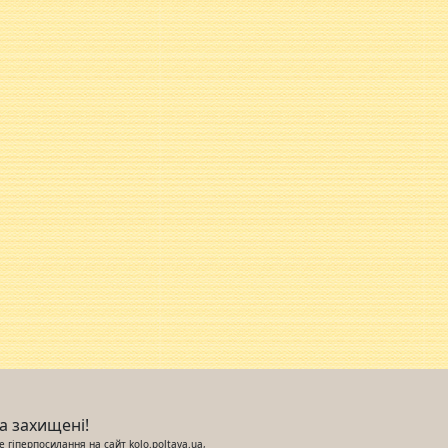
ва захищені!
 гіперпосилання на сайт kolo.poltava.ua,