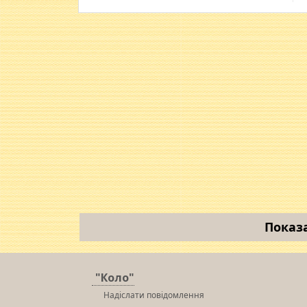
Показ
"Коло"
Надіслати повідомлення