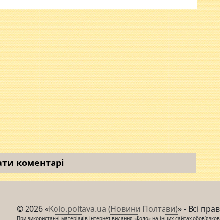
ати коментарі
© 2026 «
Kolo.poltava.ua (Новини Полтави)
» - Всі пра
При використанні матеріалів інтернет-видання «Коло» на інших сайтах обов’язкове