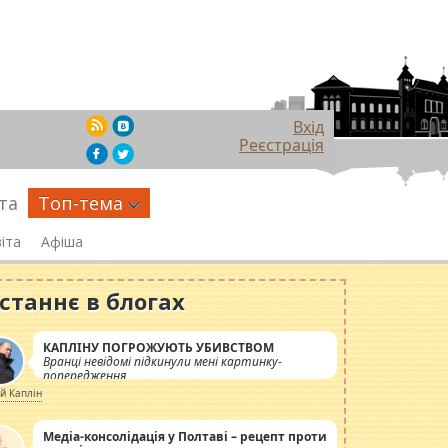
Вхід
Реєстрація
та
Топ-тема
іта
Афіша
станнє в блогах
КАПЛІНУ ПОГРОЖУЮТЬ УБИВСТВОМ
Вранці невідомі підкинули мені картинку-
попередження
ій Каплін
Медіа-консолідація у Полтаві – рецепт проти