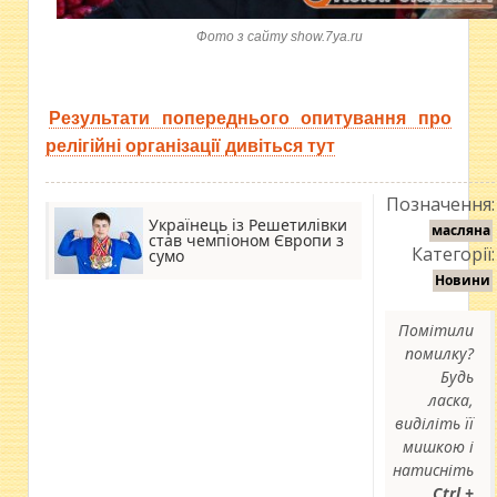
Фото з сайту show.7ya.ru
Результати попереднього опитування про
релігійні організації дивіться тут
Позначення:
Українець із Решетилівки
масляна
став чемпіоном Європи з
Категорії:
сумо
Новини
Помітили
помилку?
Будь
ласка,
виділіть її
мишкою і
натисніть
Ctrl +