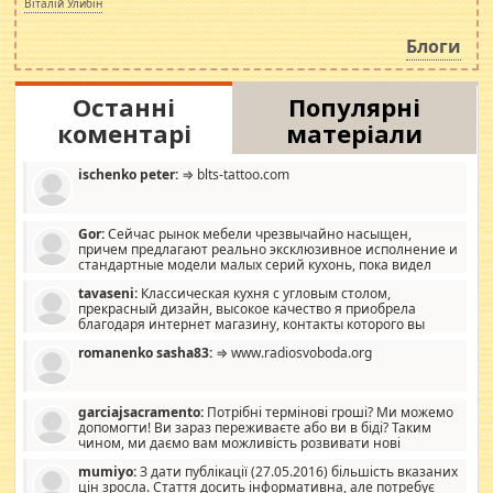
Віталій Улибін
навколо стипендіального питання. Штучно
роздувається ще одна соціальна катастрофа.
Блоги
Останні
Популярні
коментарі
матеріали
ischenko peter:
⇒ blts-tattoo.com
Gor:
Сейчас рынок мебели чрезвычайно насыщен,
причем предлагают реально эксклюзивное исполнение и
стандартные модели малых серий кухонь, пока видел
отличную кухонную мебель по дизайну, мало походит на
tavaseni:
Классическая кухня с угловым столом,
стандартные формы, в MebelOk, креативненько и что главное -
прекрасный дизайн, высокое качество я приобрела
со вкусом все в порядке, без ненужных наворотов удорожающих
благодаря интернет магазину, контакты которого вы
мебель, а это не последний фактор.
можете просмотреть https://mwood.com.ua.
romanenko sasha83:
⇒ www.radiosvoboda.org
garciajsacramento:
Потрібні термінові гроші? Ми можемо
допомогти! Ви зараз переживаєте або ви в біді? Таким
чином, ми даємо вам можливість розвивати нові
розробки. Як багата людина, я почуваю себе зобов'язаним
mumiyo:
З дати публікації (27.05.2016) більшість вказаних
допомагати людям, які намагаються дати їм шанс. Кожен
цін зросла. Стаття досить інформативна, але потребує
заслуговує на другий шанс, і, оскільки влада не зможе, вони