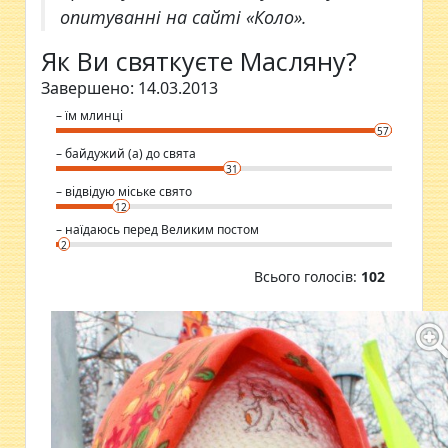
опитуванні на сайті «Коло».
Як Ви святкуєте Масляну?
Завершено: 14.03.2013
– їм млинці
57
– байдужий (а) до свята
31
– відвідую міське свято
12
– наїдаюсь перед Великим постом
2
Всього голосів:
102