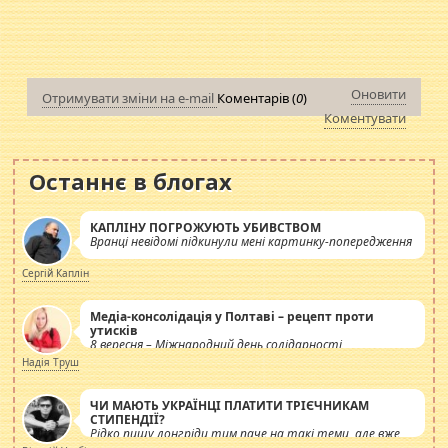
Оновити
Отримувати зміни на e-mail
Коментарів (
0
)
Коментувати
Останнє в блогах
КАПЛІНУ ПОГРОЖУЮТЬ УБИВСТВОМ
Вранці невідомі підкинули мені картинку-попередження
Сергій Каплін
Медіа-консолідація у Полтаві – рецепт проти
утисків
8 вересня – Міжнародний день солідарності
журналістів.
Надія Труш
ЧИ МАЮТЬ УКРАЇНЦІ ПЛАТИТИ ТРІЄЧНИКАМ
СТИПЕНДІЇ?
Рідко пишу лонгріди тим паче на такі теми, але вже
просто дістало! Обурюють сьогоднішні інсенуації