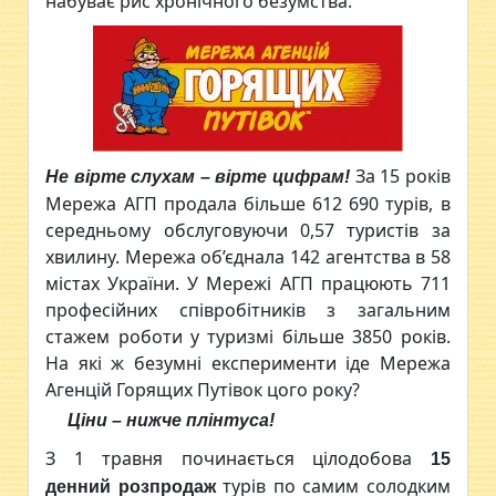
набуває рис хронічного безумства.
За 15 років
Не вірте слухам – вірте цифрам!
Мережа АГП продала більше 612 690 турів, в
середньому обслуговуючи 0,57 туристів за
хвилину. Мережа об’єднала 142 агентства в 58
містах України. У Мережі АГП працюють 711
професійних співробітників з загальним
стажем роботи у туризмі більше 3850 років.
На які ж безумні експерименти іде Мережа
Агенцій Горящих Путівок цого року?
Ціни – нижче плінтуса!
З 1 травня починається цілодобова
15
турів по самим солодким
денний розпродаж