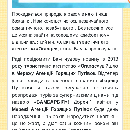
Прокидається природа, а разом з нею і наші
бажання. Нам хочеться чогось незвичайного,
романтичного, незабутнього…Безперечно, усе
це можна знайти на хорошому, комфортному
відпочинку, який ми, колектив
туристичного
агентства
«
Orange»
,
готові Вам запропонувати.
Раді повідомити Вам чудову новину: з 2013
року
увійшло
туристичне агентство
«
Orange»
в
. Відтепер
Мережу Агенцій Горящих Путівок
у нас завжди в наявності справжні
«Горящі
а також регулярно проходять
Путівки»
розпродажі турів за супернизкими цінами під
назвою
Доречі1 квітня у
«БАМБАРБІЯ»!
буде день
Мережі Агенцій Горящих Путівок
народження – 15 років. Народитися 1 квітня –
це не жарт, а діагноз! З кожним роком він