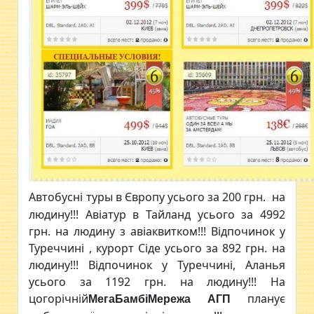
Автобусні туры в Європу усього за 200 грн. на
людину!!! Авіатур в Тайланд усього за 4992
грн. на людину з авіаквитком!!! Відпочинок у
Туреччині , курорт Сіде усього за 892 грн. на
людину!!! Відпочинок у Туреччині, Аланья
усього за 1192 грн. на людину!!! На
цогорічній
планує
МегаБамбіМережа АГП