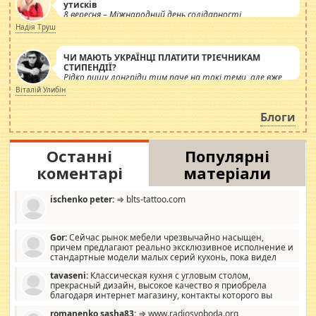
утисків
8 вересня – Міжнародний день солідарності
журналістів.
Надія Труш
ЧИ МАЮТЬ УКРАЇНЦІ ПЛАТИТИ ТРІЄЧНИКАМ
СТИПЕНДІЇ?
Рідко пишу лонгріди тим паче на такі теми, але вже
просто дістало! Обурюють сьогоднішні інсенуації
Віталій Улибін
навколо стипендіального питання. Штучно
роздувається ще одна соціальна катастрофа.
Блоги
Останні
Популярні
коментарі
матеріали
ischenko peter:
⇒ blts-tattoo.com
Gor:
Сейчас рынок мебели чрезвычайно насыщен,
причем предлагают реально эксклюзивное исполнение и
стандартные модели малых серий кухонь, пока видел
отличную кухонную мебель по дизайну, мало походит на
tavaseni:
Классическая кухня с угловым столом,
стандартные формы, в MebelOk, креативненько и что главное -
прекрасный дизайн, высокое качество я приобрела
со вкусом все в порядке, без ненужных наворотов удорожающих
благодаря интернет магазину, контакты которого вы
мебель, а это не последний фактор.
можете просмотреть https://mwood.com.ua.
romanenko sasha83:
⇒ www.radiosvoboda.org