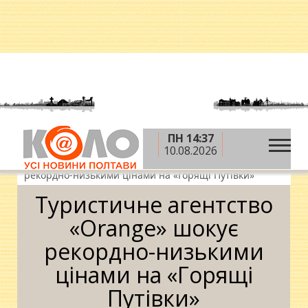
ПН 14:37
»
»
»
Головна
Новини
Відпочинок і дозвілля
10.08.2026
»
Дозвілля
Туристичне агентство «Orange» шокує
рекордно-низькими цінами на «Горящі Путівки»
Туристичне агентство
«Orange» шокує
рекордно-низькими
цінами на «Горящі
Путівки»