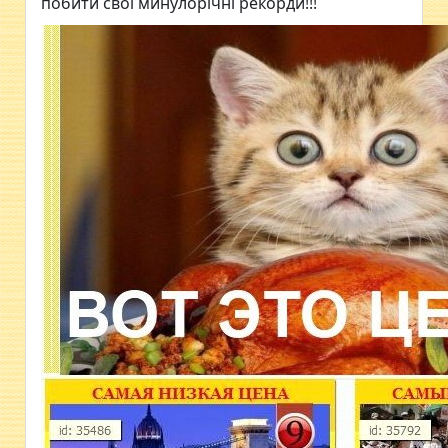
побити свої минулорічні рекорди!!!