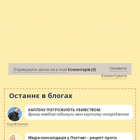
Оновити
Отримувати зміни на e-mail
Коментарів (
0
)
Коментувати
Останнє в блогах
КАПЛІНУ ПОГРОЖУЮТЬ УБИВСТВОМ
Вранці невідомі підкинули мені картинку-попередження
Сергій Каплін
Медіа-консолідація у Полтаві – рецепт проти