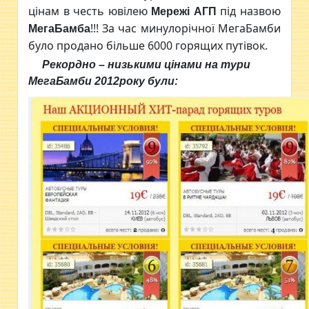
цінам в честь ювілею
під назвою
Мережі АГП
!!! За час минулорічної МегаБамби
МегаБамба
було продано більше 6000 горящих путівок.
Рекордно – низькими цінами на тури
МегаБамб
и 2012
року були: