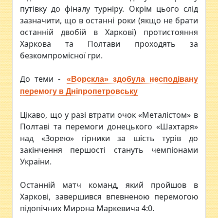
путівку до фіналу турніру. Окрім цього слід
зазначити, що в останні роки (якщо не брати
останній двобій в Харкові) протистояння
Харкова та Полтави проходять за
безкомпромісної гри.
До теми -
«Ворскла» здобула несподівану
перемогу в Дніпропетровську
Цікаво, що у разі втрати очок «Металістом» в
Полтаві та перемоги донецького «Шахтаря»
над «Зорею» гірники за шість турів до
закінчення першості стануть чемпіонами
України.
Останній матч команд, який пройшов в
Харкові, завершився впевненою перемогою
підопічних Мирона Маркевича 4:0.