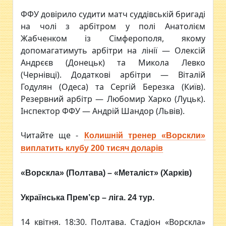
ФФУ довірило судити матч суддівській бригаді
на чолі з арбітром у полі Анатолієм
Жабченком із Сімферополя, якому
допомагатимуть арбітри на лінії ― Олексій
Андрєєв (Донецьк) та Микола Левко
(Чернівці). Додаткові арбітри ― Віталій
Годулян (Одеса) та Сергій Березка (Київ).
Резервний арбітр ― Любомир Харко (Луцьк).
Інспектор ФФУ ― Андрій Шандор (Львів).
Читайте ще -
Колишній тренер «Ворскли»
виплатить клубу 200 тисяч доларів
«Ворскла» (Полтава) – «Металіст» (Харків)
Українська Прем’єр – ліга. 24 тур.
14 квітня. 18:30. Полтава. Стадіон «Ворскла»