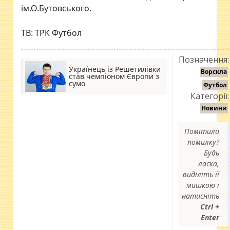
ім.О.Бутовського.
ТВ: ТРК Футбол
Позначення:
Українець із Решетилівки
Ворскла
став чемпіоном Європи з
сумо
Футбол
Категорії:
Новини
Помітили
помилку?
Будь
ласка,
виділіть її
мишкою і
натисніть
Ctrl +
Enter