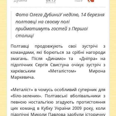
Дубина
09:15
1029
Фото Олега ДубиниУ неділю, 14 березня
полтавці на своєму полі
прийматимуть гостей з Першої
столиці
Полтавці продовжують свої зустрічі з
командами, які борються за срібні нагороди
змагань. Після «Динамо» та «Дніпра» на
підопічних Сергія Свистуна очікує зустріч з
харківським «Металістом» Мирона
Маркевича.
«Металіст» в чомусь особливий суперник для
«біло-зелених». Полтавські вболівальники з
певною ностальгією згадують протистояння
цих команд в Кубку України 2009 року, коли
підопічні Миколи Павлова здобули історичну