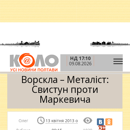
НД 17:10
»
»
Головна
Новини
Ворскла – Металіст: Свистун
09.08.2026
проти Маркевича
Ворскла – Металіст:
Свистун проти
Маркевича
Олег
13 квітня 2013 о