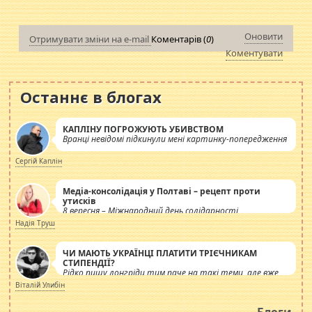
Оновити
Отримувати зміни на e-mail
Коментарів (
0
)
Коментувати
Останнє в блогах
КАПЛІНУ ПОГРОЖУЮТЬ УБИВСТВОМ
Вранці невідомі підкинули мені картинку-попередження
Сергій Каплін
Медіа-консолідація у Полтаві – рецепт проти
утисків
8 вересня – Міжнародний день солідарності
журналістів.
Надія Труш
ЧИ МАЮТЬ УКРАЇНЦІ ПЛАТИТИ ТРІЄЧНИКАМ
СТИПЕНДІЇ?
Рідко пишу лонгріди тим паче на такі теми, але вже
просто дістало! Обурюють сьогоднішні інсенуації
Віталій Улибін
навколо стипендіального питання. Штучно
роздувається ще одна соціальна катастрофа.