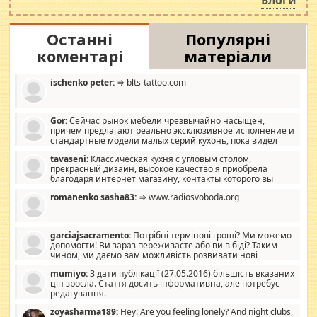
Блоги
Останні
Популярні
коментарі
матеріали
ischenko peter:
⇒ blts-tattoo.com
Gor:
Сейчас рынок мебели чрезвычайно насыщен,
причем предлагают реально эксклюзивное исполнение и
стандартные модели малых серий кухонь, пока видел
отличную кухонную мебель по дизайну, мало походит на
tavaseni:
Классическая кухня с угловым столом,
стандартные формы, в MebelOk, креативненько и что главное -
прекрасный дизайн, высокое качество я приобрела
со вкусом все в порядке, без ненужных наворотов удорожающих
благодаря интернет магазину, контакты которого вы
мебель, а это не последний фактор.
можете просмотреть https://mwood.com.ua.
romanenko sasha83:
⇒ www.radiosvoboda.org
garciajsacramento:
Потрібні термінові гроші? Ми можемо
допомогти! Ви зараз переживаєте або ви в біді? Таким
чином, ми даємо вам можливість розвивати нові
розробки. Як багата людина, я почуваю себе зобов'язаним
mumiyo:
З дати публікації (27.05.2016) більшість вказаних
допомагати людям, які намагаються дати їм шанс. Кожен
цін зросла. Стаття досить інформативна, але потребує
заслуговує на другий шанс, і, оскільки влада не зможе, вони
редагування.
повинні приймати від інших. Для нас нема багато суми, і зрілість
ми визначаємо за взаємною згодою. Ні сюрпризів, ні додаткових
zoyasharma189:
Hey! Are you feeling lonely? And night clubs,
витрат, а тільки узгоджених сум і нічого іншого. Не чекайте і не