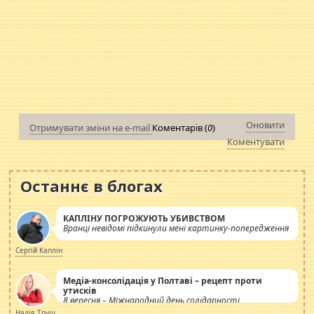
Оновити
Отримувати зміни на e-mail
Коментарів (
0
)
Коментувати
Останнє в блогах
КАПЛІНУ ПОГРОЖУЮТЬ УБИВСТВОМ
Вранці невідомі підкинули мені картинку-попередження
Сергій Каплін
Медіа-консолідація у Полтаві – рецепт проти
утисків
8 вересня – Міжнародний день солідарності
журналістів.
Надія Труш