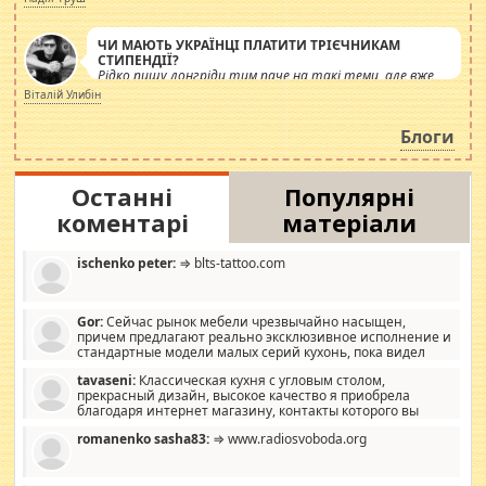
ЧИ МАЮТЬ УКРАЇНЦІ ПЛАТИТИ ТРІЄЧНИКАМ
СТИПЕНДІЇ?
Рідко пишу лонгріди тим паче на такі теми, але вже
просто дістало! Обурюють сьогоднішні інсенуації
Віталій Улибін
навколо стипендіального питання. Штучно
роздувається ще одна соціальна катастрофа.
Блоги
Останні
Популярні
коментарі
матеріали
ischenko peter:
⇒ blts-tattoo.com
Gor:
Сейчас рынок мебели чрезвычайно насыщен,
причем предлагают реально эксклюзивное исполнение и
стандартные модели малых серий кухонь, пока видел
отличную кухонную мебель по дизайну, мало походит на
tavaseni:
Классическая кухня с угловым столом,
стандартные формы, в MebelOk, креативненько и что главное -
прекрасный дизайн, высокое качество я приобрела
со вкусом все в порядке, без ненужных наворотов удорожающих
благодаря интернет магазину, контакты которого вы
мебель, а это не последний фактор.
можете просмотреть https://mwood.com.ua.
romanenko sasha83:
⇒ www.radiosvoboda.org