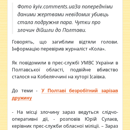
Фото kyiv.comments.uaЗа попередніми
даними жертвами невідомих убивць
стала подружня пара. Чутки про
злочин дійшли до Полтави.
Говорять, що загиблим відтяли голови.
Інформацію перевірив журналіст «Кола».
Як повідомили в прес-службі УМВС України в
Полтавської області, подвійне вбивство
сталося на Кобеляччині на хуторі Ісаївка.
До теми -
У Полтаві безробітний зарізав
дружину
- На місці злочину зараз ведуться слідчо-
оперативні дії, - розповів Юрій Сулаєв,
керівник прес-служби обласної міліції. – Зараз