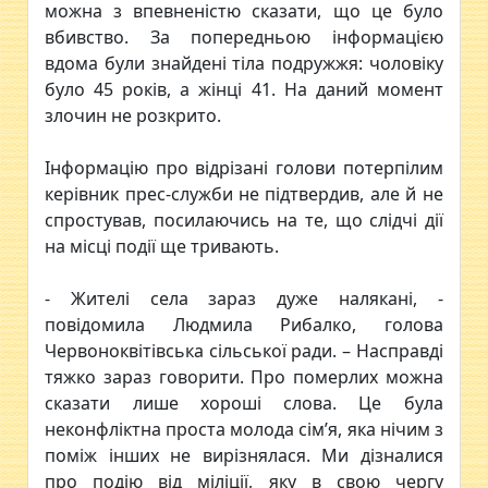
можна з впевненістю сказати, що це було
вбивство. За попередньою інформацією
вдома були знайдені тіла подружжя: чоловіку
було 45 років, а жінці 41. На даний момент
злочин не розкрито.
Інформацію про відрізані голови потерпілим
керівник прес-служби не підтвердив, але й не
спростував, посилаючись на те, що слідчі дії
на місці події ще тривають.
- Жителі села зараз дуже налякані, -
повідомила Людмила Рибалко, голова
Червоноквітівська сільської ради. – Насправді
тяжко зараз говорити. Про померлих можна
сказати лише хороші слова. Це була
неконфліктна проста молода сім’я, яка нічим з
поміж інших не вирізнялася. Ми дізналися
про подію від міліції, яку в свою чергу