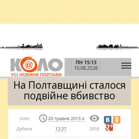
ПН 15:13
»
»
»
Головна
Новини
Ситуація
На
10.08.2026
Полтавщині сталося подвійне вбивство
На Полтавщині сталося
подвійне вбивство
Олег
20 травня 2013 о
Дубина
12:27
2658