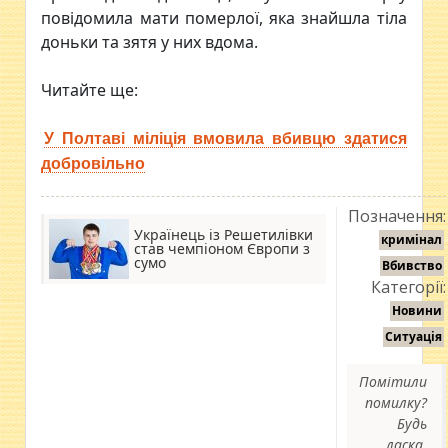
повідомила мати померлої, яка знайшла тіла
доньки та зятя у них вдома.
Читайте ще:
У Полтаві міліція вмовила вбивцю здатися
добровільно
Позначення:
Українець із Решетилівки
кримінал
став чемпіоном Європи з
сумо
Вбивство
Категорії:
Новини
Ситуація
Помітили
помилку?
Будь
ласка,