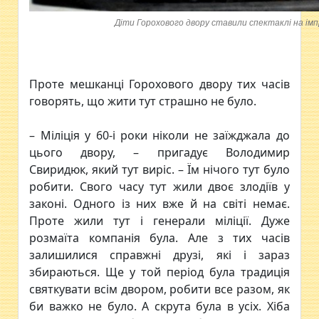
Діти Горохового двору ставили спектаклі на імп
Проте мешканці Горохового двору тих часів
говорять, що жити тут страшно не було.
– Міліція у 60-і роки ніколи не заїжджала до
цього двору, – пригадує Володимир
Свиридюк, який тут виріс. – Їм нічого тут було
робити. Свого часу тут жили двоє злодіїв у
законі. Одного із них вже й на світі немає.
Проте жили тут і генерали міліції. Дуже
розмаїта компанія була. Але з тих часів
залишилися справжні друзі, які і зараз
збираються. Ще у той період була традиція
святкувати всім двором, робити все разом, як
би важко не було. А скрута була в усіх. Хіба