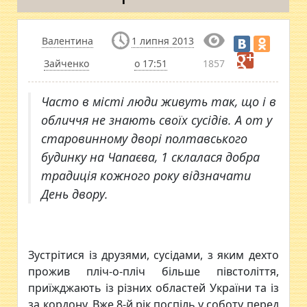
Валентина
1 липня 2013
Зайченко
о 17:51
1857
Часто в місті люди живуть так, що і в
обличчя не знають своїх сусідів. А от у
старовинному дворі полтавського
будинку на Чапаєва, 1 склалася добра
традиція кожного року відзначати
День двору.
Зустрітися із друзями, сусідами, з яким дехто
прожив пліч-о-пліч більше півстоліття,
приїжджають із різних областей України та із
за кордону. Вже 8-й рік поспіль у соботу перед