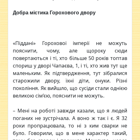
Добра містика Горохового двору
«Піддані» Горохової імперії не можуть
пояснити, чому, але щороку сюди
повертаються і ті, хто більше 50 років топтав
спориш у дворі Чапаєва, 1, і ті, хто жив тут ще
маленьким. Як підтвердження, тут зібралися
старожили двору, їхні діти, онуки. Різні
покоління. Як вийшло, що сусіди стали однією
великою сім’єю, пояснити не можуть.
– Мені на роботі завжди казали, що я людей
поганих не зустрічала. А воно ж так і є. Я 32
роки пропрацювала, то ні з ким сварки не
було. Говорили, що в мене характер такий,