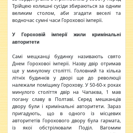
Трійцею колишні сусіди збираються за одним
великим столом, аби згадати веселі та
водночас сумні часи Горохової імперії.
У Гороховій імперії жили кримінальні
авторитети
Самі мещканці будинку називають свято
Днем Горохової імперії. Назву двір отримав
ще у минулому столітті. Головний та кілька
літніх будинків у дворі ще до революції
належали поміщику Горохову. У 50-60-х роках
минулого століття двір на Чапаєва, 1 мав
погану славу в Полтаві. Серед мешканців
двору були і кримінальні авторитети. Зараз
пригадують, що в одного із місцевих
авторитетів Горохового двору була гармата,
із якої обстрілювали Поділ. Вагомим