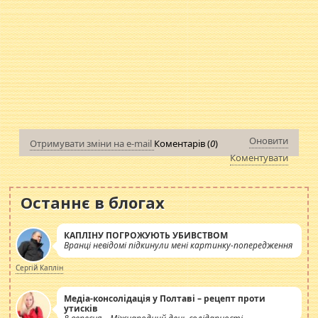
Оновити
Отримувати зміни на e-mail
Коментарів (
0
)
Коментувати
Останнє в блогах
КАПЛІНУ ПОГРОЖУЮТЬ УБИВСТВОМ
Вранці невідомі підкинули мені картинку-попередження
Сергій Каплін
Медіа-консолідація у Полтаві – рецепт проти
утисків