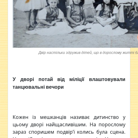
Двір настільки здружив дітей, що в дорослому житті
У дворі потай від міліції влаштовували
танцювальні вечори
Кожен із мешканців називає дитинство у
цьому дворі найщасливішим. На порослому
зараз споришем подвір’ї колись була сцена.