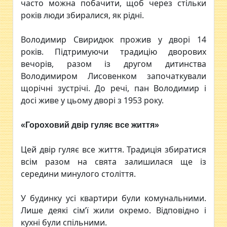
часто можна побачити, щоб через стільки
років люди збиралися, як рідні.
Володимир Свиридюк прожив у дворі 14
років. Підтримуючи традицію дворових
вечорів, разом із другом дитинства
Володимиром Лисовенком започаткували
щорічні зустрічі. До речі, пан Володимир і
досі живе у цьому дворі з 1953 року.
«Гороховий двір гуляє все життя»
Цей двір гуляє все життя. Традиція збиратися
всім разом на свята залишилася ще із
середини минулого століття.
У будинку усі квартири були комунальними.
Лише деякі сім’ї жили окремо. Відповідно і
кухні були спільними.