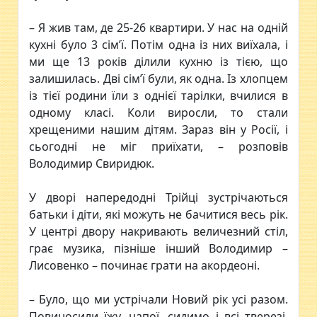
– Я жив там, де 25-26 квартири. У нас на одній
кухні було 3 сім’ї. Потім одна із них виїхала, і
ми ще 13 років ділили кухню із тією, що
залишилась. Дві сім’ї були, як одна. Із хлопцем
із тієї родини їли з однієї тарілки, вчилися в
одному класі. Коли виросли, то стали
хрещеними нашим дітям. Зараз він у Росії, і
сьогодні не міг приїхати, – розповів
Володимир Свиридюк.
У дворі напередодні Трійці зустрічаються
батьки і діти, які можуть не бачитися весь рік.
У центрі двору накривають величезний стіл,
грає музика, пізніше інший Володимир –
Лисовенко – починає грати на акордеоні.
– Було, що ми устрічали Новий рік усі разом.
Повиносили їжу, напої, сидимо і всі тверезі.