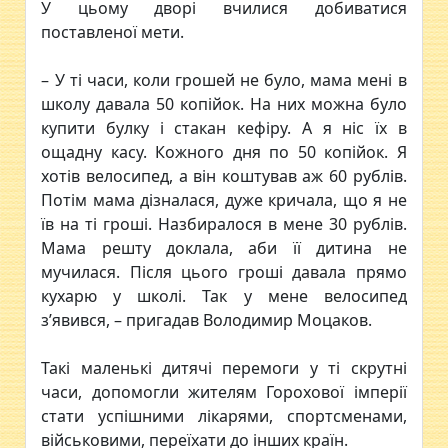
У цьому дворі вчилися добиватися
поставленої мети.
– У ті часи, коли грошей не було, мама мені в
школу давала 50 копійок. На них можна було
купити булку і стакан кефіру. А я ніс їх в
ощадну касу. Кожного дня по 50 копійок. Я
хотів велосипед, а він коштував аж 60 рублів.
Потім мама дізналася, дуже кричала, що я не
їв на ті гроші. Назбиралося в мене 30 рублів.
Мама решту доклала, аби її дитина не
мучилася. Після цього гроші давала прямо
кухарю у школі. Так у мене велосипед
з’явився, – пригадав Володимир Моцаков.
Такі маленькі дитячі перемоги у ті скрутні
часи, допомогли жителям Горохової імперії
стати успішними лікарями, спортсменами,
військовими, переїхати до інших країн.