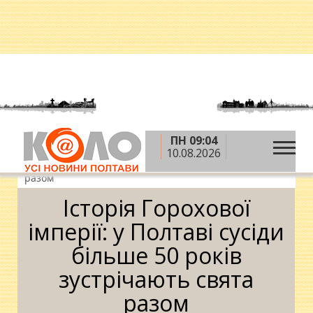
ПН 09:04
»
»
Головна
Новини
Історія Горохової імперії: у
10.08.2026
Полтаві сусіди більше 50 років зустрічають свята
разом
Історія Горохової
імперії: у Полтаві сусіди
більше 50 років
зустрічають свята
разом