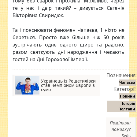
тому без сварок і прожила. Можливо, через
те у нас і двір такий? – дивується Євгенія
Вікторівна Свиридюк.
Та і пояснювати феномен Чапаєва, 1 ніхто не
береться. Просто вже більше ніж 50 років
зустрічають одне одного щиро та радісно,
разом святкують дні народження і чекають
гостей на Дні Горохової імперії.
Позначення:
Українець із Решетилівки
Чапаєва
став чемпіоном Європи з
Категорії:
сумо
Новини
Історія
Полтави
Помітили
помилку?
Будь