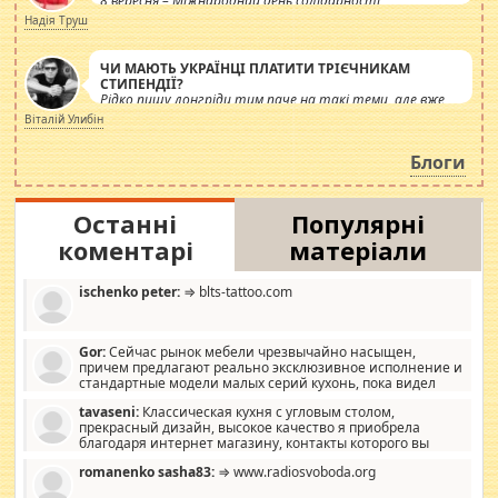
8 вересня – Міжнародний день солідарності
журналістів.
Надія Труш
ЧИ МАЮТЬ УКРАЇНЦІ ПЛАТИТИ ТРІЄЧНИКАМ
СТИПЕНДІЇ?
Рідко пишу лонгріди тим паче на такі теми, але вже
просто дістало! Обурюють сьогоднішні інсенуації
Віталій Улибін
навколо стипендіального питання. Штучно
роздувається ще одна соціальна катастрофа.
Блоги
Останні
Популярні
коментарі
матеріали
ischenko peter:
⇒ blts-tattoo.com
Gor:
Сейчас рынок мебели чрезвычайно насыщен,
причем предлагают реально эксклюзивное исполнение и
стандартные модели малых серий кухонь, пока видел
отличную кухонную мебель по дизайну, мало походит на
tavaseni:
Классическая кухня с угловым столом,
стандартные формы, в MebelOk, креативненько и что главное -
прекрасный дизайн, высокое качество я приобрела
со вкусом все в порядке, без ненужных наворотов удорожающих
благодаря интернет магазину, контакты которого вы
мебель, а это не последний фактор.
можете просмотреть https://mwood.com.ua.
romanenko sasha83:
⇒ www.radiosvoboda.org