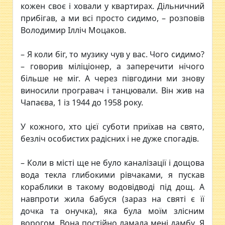
кожен своє і ховали у квартирах. Дільничний
прибігав, а ми всі просто сидимо, – розповів
Володимир Ілліч Моцаков.
– Я коли біг, то музику чув у вас. Чого сидимо?
– говорив міліціонер, а заперечити нічого
більше не міг. А через півгодини ми знову
виносили програвач і танцювали. Він жив на
Чапаєва, 1 із 1944 до 1958 року.
У кожного, хто цієї суботи приїхав на свято,
безліч особистих радісних і не дуже спогадів.
– Коли в місті ще не було каналізації і дощова
вода текла глибокими рівчаками, я пускав
кораблики в такому водовідводі під дощ. А
навпроти жила бабуся (зараз на святі є її
дочка та онучка), яка була моїм злісним
ворогом. Вона постійно ламала мені дамбу. Я