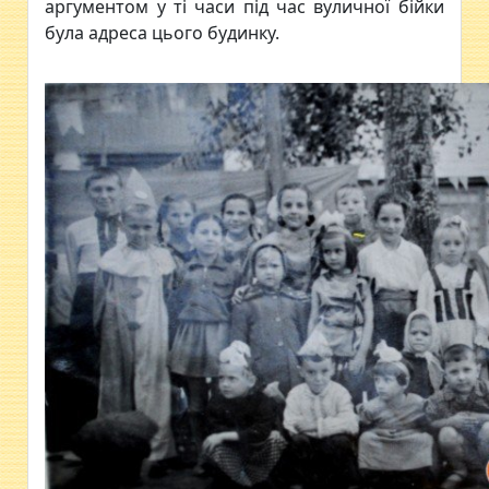
аргументом у ті часи під час вуличної бійки
була адреса цього будинку.