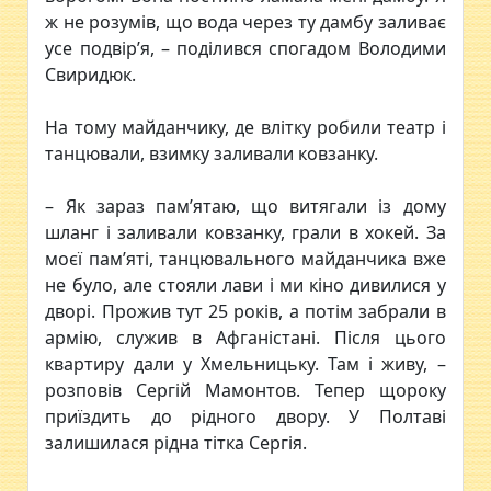
ж не розумів, що вода через ту дамбу заливає
усе подвір’я, – поділився спогадом Володими
Свиридюк.
На тому майданчику, де влітку робили театр і
танцювали, взимку заливали ковзанку.
– Як зараз пам’ятаю, що витягали із дому
шланг і заливали ковзанку, грали в хокей. За
моєї пам’яті, танцювального майданчика вже
не було, але стояли лави і ми кіно дивилися у
дворі. Прожив тут 25 років, а потім забрали в
армію, служив в Афганістані. Після цього
квартиру дали у Хмельницьку. Там і живу, –
розповів Сергій Мамонтов. Тепер щороку
приїздить до рідного двору. У Полтаві
залишилася рідна тітка Сергія.