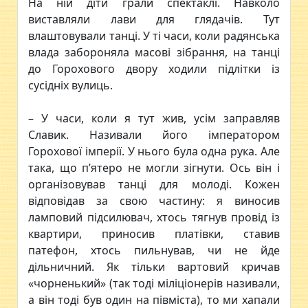
На ній діти грали спектаклі. Навколо
виставляли лави для глядачів. Тут
влаштовували танці. У ті часи, коли радянська
влада забороняла масові зібрання, на танці
до Горохового двору ходили підлітки із
сусідніх вулиць.
– У часи, коли я тут жив, усім заправляв
Славик. Називали його імператором
Горохової імперії. У нього була одна рука. Але
така, що п’ятеро не могли зігнути. Ось він і
організовував танці для молоді. Кожен
відповідав за свою частину: я виносив
ламповий підсилювач, хтось тягнув провід із
квартири, приносив платівки, ставив
патефон, хтось пильнував, чи не йде
дільничний. Як тільки вартовий кричав
«чорненький» (так тоді міліціонерів називали,
а він тоді був один на півміста), то ми хапали