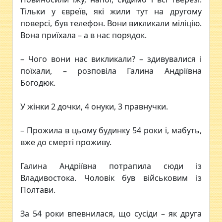
Тільки у євреїв, які жили тут на другому
поверсі, був телефон. Вони викликали міліцію.
Вона приїхала – а в нас порядок.
– Чого вони нас викликали? – здивувалися і
поїхали, – розповіла Галина Андріївна
Богодюк.
У жінки 2 дочки, 4 онуки, 3 правнучки.
– Прожила в цьому будинку 54 роки і, мабуть,
вже до смерті проживу.
Галина Андріївна потрапила сюди із
Владивостока. Чоловік був військовим із
Полтави.
За 54 роки впевнилася, що сусіди – як друга