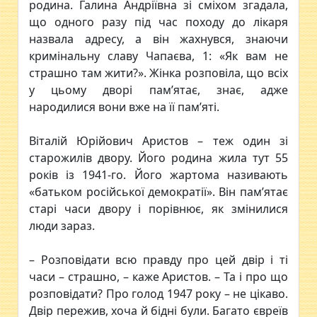
родина. Галина Андріївна зі сміхом згадала,
що одного разу під час походу до лікаря
назвала адресу, а він жахнувся, знаючи
кримінальну славу Чапаєва, 1: «Як вам не
страшно там жити?». Жінка розповіла, що всіх
у цьому дворі пам’ятає, знає, адже
народилися вони вже на її пам’яті.
Віталій Юрійович Аристов – теж один зі
старожилів двору. Його родина жила тут 55
років із 1941-го. Його жартома називають
«батьком російської демократії». Він пам’ятає
старі часи двору і порівнює, як змінилися
люди зараз.
– Розповідати всю правду про цей двір і ті
часи – страшно, – каже Аристов. – Та і про що
розповідати? Про голод 1947 року – не цікаво.
Двір пережив, хоча й бідні були. Багато євреїв