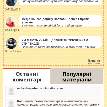
Вранці невідомі підкинули мені картинку-попередження
Сергій Каплін
Медіа-консолідація у Полтаві – рецепт проти
утисків
8 вересня – Міжнародний день солідарності
журналістів.
Надія Труш
ЧИ МАЮТЬ УКРАЇНЦІ ПЛАТИТИ ТРІЄЧНИКАМ
СТИПЕНДІЇ?
Рідко пишу лонгріди тим паче на такі теми, але вже
просто дістало! Обурюють сьогоднішні інсенуації
Віталій Улибін
навколо стипендіального питання. Штучно
роздувається ще одна соціальна катастрофа.
Блоги
Останні
Популярні
коментарі
матеріали
ischenko peter:
⇒ blts-tattoo.com
Gor:
Сейчас рынок мебели чрезвычайно насыщен,
причем предлагают реально эксклюзивное исполнение и