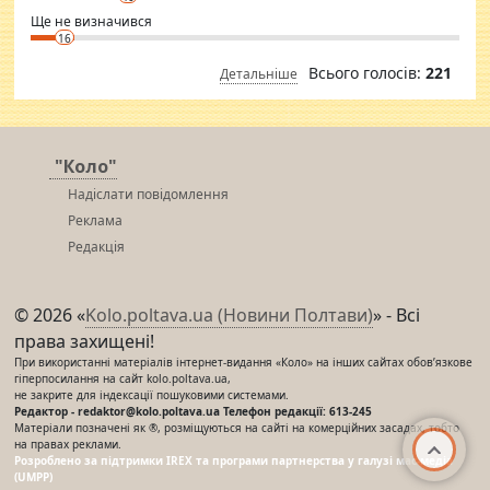
Ще не визначився
16
Всього голосів:
221
Детальніше
"Коло"
Надіслати повідомлення
Реклама
Редакція
© 2026 «
Kolo.poltava.ua (Новини Полтави)
» - Всі
права захищені!
При використанні матеріалів інтернет-видання «Коло» на інших сайтах обов’язкове
гіперпосилання на сайт kolo.poltava.ua,
не закрите для індексації пошуковими системами.
Редактор - redaktor@kolo.poltava.ua Телефон редакції: 613-245
Матеріали позначені як ®, розміщуються на сайті на комерційних засадах, тобто
на правах реклами.
Розроблено за підтримки IREX та програми партнерства у галузі мас-медіа
(UMPP)