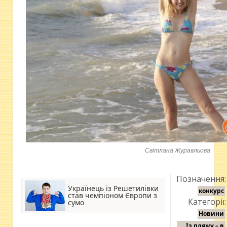
Світлана Журавльова
Позначення:
Українець із Решетилівки
конкурс
став чемпіоном Європи з
Категорії:
сумо
Новини
Із пляжу – в