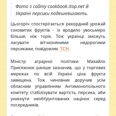
Фото з сайту cookbook.itop.net В
Україні персики подешевшають.
Цьогоріч спостерігається рекордний урожай
соковитих фруктів - їх вродило увосьмеро
більше, ніж торік. Тож українці зможуть
ласувати вітчизняними недорогими
персиками, повідомляє
ТСН.
Міністр аграрної політики Михайло
Присяжнюк раніше зазначив, що у торгових
мережах по всій Україні ціна фрукта
завищена. Тож чиновник доручив усім
обласним управлінням Антимонопольного
комітету стабілізувати вартість персика, аби
уникнути необґрунтованих націнок серед
посередників.