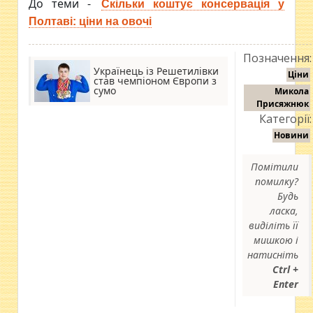
До теми -
Скільки коштує консервація у
Полтаві: ціни на овочі
Позначення:
Українець із Решетилівки
Ціни
став чемпіоном Європи з
сумо
Микола
Присяжнюк
Категорії:
Новини
Помітили
помилку?
Будь
ласка,
виділіть її
мишкою і
натисніть
Ctrl +
Enter