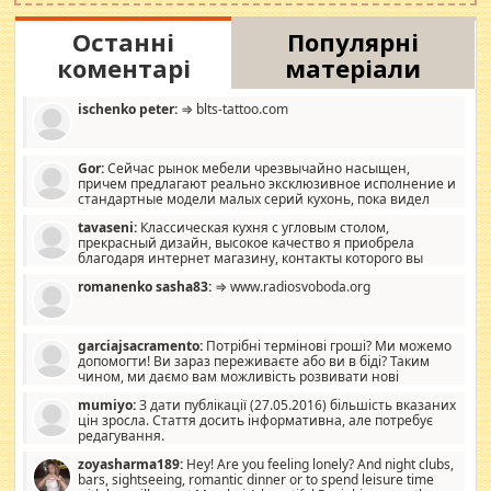
Останні
Популярні
коментарі
матеріали
ischenko peter:
⇒ blts-tattoo.com
Gor:
Сейчас рынок мебели чрезвычайно насыщен,
причем предлагают реально эксклюзивное исполнение и
стандартные модели малых серий кухонь, пока видел
отличную кухонную мебель по дизайну, мало походит на
tavaseni:
Классическая кухня с угловым столом,
стандартные формы, в MebelOk, креативненько и что главное -
прекрасный дизайн, высокое качество я приобрела
со вкусом все в порядке, без ненужных наворотов удорожающих
благодаря интернет магазину, контакты которого вы
мебель, а это не последний фактор.
можете просмотреть https://mwood.com.ua.
romanenko sasha83:
⇒ www.radiosvoboda.org
garciajsacramento:
Потрібні термінові гроші? Ми можемо
допомогти! Ви зараз переживаєте або ви в біді? Таким
чином, ми даємо вам можливість розвивати нові
розробки. Як багата людина, я почуваю себе зобов'язаним
mumiyo:
З дати публікації (27.05.2016) більшість вказаних
допомагати людям, які намагаються дати їм шанс. Кожен
цін зросла. Стаття досить інформативна, але потребує
заслуговує на другий шанс, і, оскільки влада не зможе, вони
редагування.
повинні приймати від інших. Для нас нема багато суми, і зрілість
ми визначаємо за взаємною згодою. Ні сюрпризів, ні додаткових
zoyasharma189:
Hey! Are you feeling lonely? And night clubs,
витрат, а тільки узгоджених сум і нічого іншого. Не чекайте і не
bars, sightseeing, romantic dinner or to spend leisure time
коментуйте цей пост. Введіть суму, яку ви хочете подати, і ми