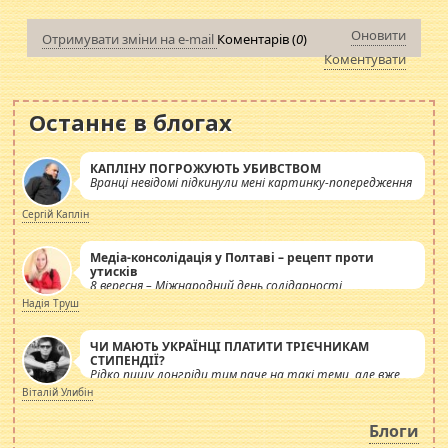
Оновити
Отримувати зміни на e-mail
Коментарів (
0
)
Коментувати
Останнє в блогах
КАПЛІНУ ПОГРОЖУЮТЬ УБИВСТВОМ
Вранці невідомі підкинули мені картинку-попередження
Сергій Каплін
Медіа-консолідація у Полтаві – рецепт проти
утисків
8 вересня – Міжнародний день солідарності
журналістів.
Надія Труш
ЧИ МАЮТЬ УКРАЇНЦІ ПЛАТИТИ ТРІЄЧНИКАМ
СТИПЕНДІЇ?
Рідко пишу лонгріди тим паче на такі теми, але вже
просто дістало! Обурюють сьогоднішні інсенуації
Віталій Улибін
навколо стипендіального питання. Штучно
роздувається ще одна соціальна катастрофа.
Блоги