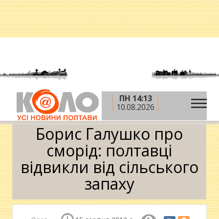
ПН 14:13
»
»
Головна
Новини
Борис Галушко про сморід:
10.08.2026
полтавці відвикли від сільського запаху
Борис Галушко про
сморід: полтавці
відвикли від сільського
запаху