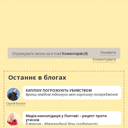
Оновити
Отримувати зміни на e-mail
Коментарів (
0
)
Коментувати
Останнє в блогах
КАПЛІНУ ПОГРОЖУЮТЬ УБИВСТВОМ
Вранці невідомі підкинули мені картинку-попередження
Сергій Каплін
Медіа-консолідація у Полтаві – рецепт проти
утисків
8 вересня – Міжнародний день солідарності
журналістів.