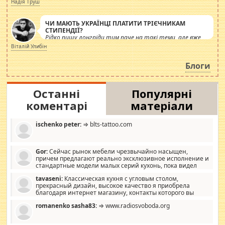
Надія Труш
ЧИ МАЮТЬ УКРАЇНЦІ ПЛАТИТИ ТРІЄЧНИКАМ
СТИПЕНДІЇ?
Рідко пишу лонгріди тим паче на такі теми, але вже
просто дістало! Обурюють сьогоднішні інсенуації
Віталій Улибін
навколо стипендіального питання. Штучно
роздувається ще одна соціальна катастрофа.
Блоги
Останні
Популярні
коментарі
матеріали
ischenko peter:
⇒ blts-tattoo.com
Gor:
Сейчас рынок мебели чрезвычайно насыщен,
причем предлагают реально эксклюзивное исполнение и
стандартные модели малых серий кухонь, пока видел
отличную кухонную мебель по дизайну, мало походит на
tavaseni:
Классическая кухня с угловым столом,
стандартные формы, в MebelOk, креативненько и что главное -
прекрасный дизайн, высокое качество я приобрела
со вкусом все в порядке, без ненужных наворотов удорожающих
благодаря интернет магазину, контакты которого вы
мебель, а это не последний фактор.
можете просмотреть https://mwood.com.ua.
romanenko sasha83:
⇒ www.radiosvoboda.org