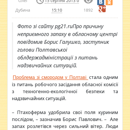
Олег
15 серпня 2013 о
Дубина
15:10
1892
Фото зі сайту pg21.ruПро причину
неприємного запаху в обласному центрі
повідомив Борис Галушко, заступник
голови Полтавської
облдержадміністрації з питань
надзвичайних ситуацій.
стала одним
Проблема зі смородом у Полтаві
із питань робочого засідання обласної комісії
з техногенно-екологічної безпеки та
надзвичайних ситуацій.
– Птахоферма удобрила свої поля куриним
послідом, – зазначив Борис Павлович. – Але
запах розлетівся через сильний вітер. Люди