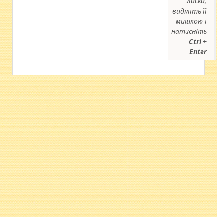
ласка,
виділіть її
мишкою і
натисніть
Ctrl +
Enter