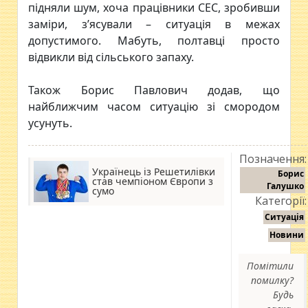
підняли шум, хоча працівники СЕС, зробивши
заміри, з’ясували – ситуація в межах
допустимого. Мабуть, полтавці просто
відвикли від сільського запаху.
Також Борис Павлович додав, що
найближчим часом ситуацію зі смородом
усунуть.
Позначення:
Українець із Решетилівки
Борис
став чемпіоном Європи з
Галушко
сумо
Категорії:
Ситуація
Новини
Помітили
помилку?
Будь