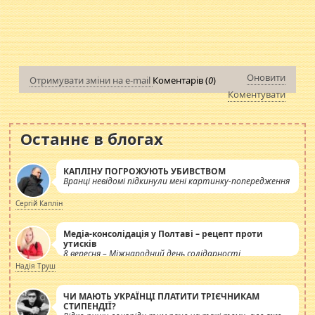
Оновити
Отримувати зміни на e-mail
Коментарів (
0
)
Коментувати
Останнє в блогах
КАПЛІНУ ПОГРОЖУЮТЬ УБИВСТВОМ
Вранці невідомі підкинули мені картинку-попередження
Сергій Каплін
Медіа-консолідація у Полтаві – рецепт проти
утисків
8 вересня – Міжнародний день солідарності
журналістів.
Надія Труш
ЧИ МАЮТЬ УКРАЇНЦІ ПЛАТИТИ ТРІЄЧНИКАМ
СТИПЕНДІЇ?