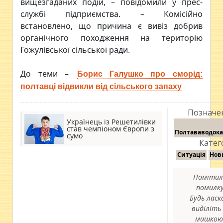
вищезгаданих подій, – повідомили у прес-
службі підприємства. – Комісійно
встановлено, що причина є вивіз добрив
органічного походження на територію
Гожулівської сільської ради.
До теми –
Борис Галушко про сморід:
полтавці відвикли від сільського запаху
Позначе
Українець із Решетилівки
став чемпіоном Європи з
Полтававодок
сумо
Катего
Ситуація
Нов
Помітил
помилк
Будь ласк
виділіть 
мишкою