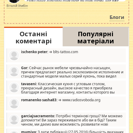
Рідко пишу лонгріди тим паче на такі теми, але вже
просто дістало! Обурюють сьогоднішні інсенуації
Віталій Улибін
навколо стипендіального питання. Штучно
роздувається ще одна соціальна катастрофа.
Блоги
Останні
Популярні
коментарі
матеріали
ischenko peter:
⇒ blts-tattoo.com
Gor:
Сейчас рынок мебели чрезвычайно насыщен,
причем предлагают реально эксклюзивное исполнение и
стандартные модели малых серий кухонь, пока видел
отличную кухонную мебель по дизайну, мало походит на
tavaseni:
Классическая кухня с угловым столом,
стандартные формы, в MebelOk, креативненько и что главное -
прекрасный дизайн, высокое качество я приобрела
со вкусом все в порядке, без ненужных наворотов удорожающих
благодаря интернет магазину, контакты которого вы
мебель, а это не последний фактор.
можете просмотреть https://mwood.com.ua.
romanenko sasha83:
⇒ www.radiosvoboda.org
garciajsacramento:
Потрібні термінові гроші? Ми можемо
допомогти! Ви зараз переживаєте або ви в біді? Таким
чином, ми даємо вам можливість розвивати нові
розробки. Як багата людина, я почуваю себе зобов'язаним
mumiyo:
З дати публікації (27.05.2016) більшість вказаних
допомагати людям, які намагаються дати їм шанс. Кожен