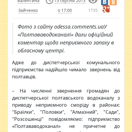
Валентина
15 серпня 2013
Зайченко
о 17:00
1735
Фото з сайту odessa.comments.uaУ
«Полтававодоканалі» дали офіційний
коментар щодо неприємного запаху в
обласному центрі.
Адже до диспетчерської комунального
підприємства надійшло чимало звернень від
полтавців.
– На численні звернення громадян до
диспетчерської полтавського водоканалу з
приводу неприємного сморіду в районах:
"Браїлки", "Половки", "Алмазний", "Сади",
"Розсошенці" повідомляємо: підприємство
«Полтававодоканал» не причетне до