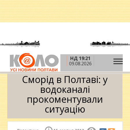
НД 19:21
»
»
Головна
Новини
Сморід в Полтаві: у
09.08.2026
водоканалі прокоментували ситуацію
Сморід в Полтаві: у
водоканалі
прокоментували
ситуацію