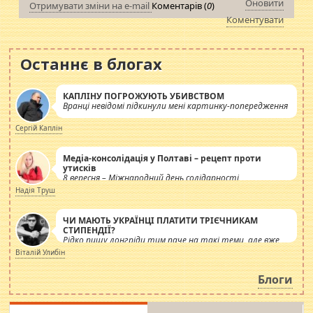
Оновити
Отримувати зміни на e-mail
Коментарів (
0
)
Коментувати
Останнє в блогах
КАПЛІНУ ПОГРОЖУЮТЬ УБИВСТВОМ
Вранці невідомі підкинули мені картинку-попередження
Сергій Каплін
Медіа-консолідація у Полтаві – рецепт проти
утисків
8 вересня – Міжнародний день солідарності
журналістів.
Надія Труш
ЧИ МАЮТЬ УКРАЇНЦІ ПЛАТИТИ ТРІЄЧНИКАМ
СТИПЕНДІЇ?
Рідко пишу лонгріди тим паче на такі теми, але вже
просто дістало! Обурюють сьогоднішні інсенуації
Віталій Улибін
навколо стипендіального питання. Штучно
роздувається ще одна соціальна катастрофа.
Блоги