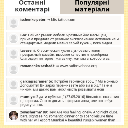
Останні
Популярні
коментарі
матеріали
ischenko peter:
⇒ blts-tattoo.com
Gor:
Сейчас рынок мебели чрезвычайно насыщен,
причем предлагают реально эксклюзивное исполнение и
стандартные модели малых серий кухонь, пока видел
отличную кухонную мебель по дизайну, мало походит на
tavaseni:
Классическая кухня с угловым столом,
стандартные формы, в MebelOk, креативненько и что главное -
прекрасный дизайн, высокое качество я приобрела
со вкусом все в порядке, без ненужных наворотов удорожающих
благодаря интернет магазину, контакты которого вы
мебель, а это не последний фактор.
можете просмотреть https://mwood.com.ua.
romanenko sasha83:
⇒ www.radiosvoboda.org
garciajsacramento:
Потрібні термінові гроші? Ми можемо
допомогти! Ви зараз переживаєте або ви в біді? Таким
чином, ми даємо вам можливість розвивати нові
розробки. Як багата людина, я почуваю себе зобов'язаним
mumiyo:
З дати публікації (27.05.2016) більшість вказаних
допомагати людям, які намагаються дати їм шанс. Кожен
цін зросла. Стаття досить інформативна, але потребує
заслуговує на другий шанс, і, оскільки влада не зможе, вони
редагування.
повинні приймати від інших. Для нас нема багато суми, і зрілість
ми визначаємо за взаємною згодою. Ні сюрпризів, ні додаткових
zoyasharma189:
Hey! Are you feeling lonely? And night clubs,
витрат, а тільки узгоджених сум і нічого іншого. Не чекайте і не
bars, sightseeing, romantic dinner or to spend leisure time
коментуйте цей пост. Введіть суму, яку ви хочете подати, і ми
with her will escort Mumbai A beautiful Punjabi women than
зв'яжемося з вами з усіма варіантами. зв'яжіться з нами
sexy escort companion in arms that you guys feel like 5 star luxury
сьогодні на garciajsacramento@gmail.com Вам потрібні термінові