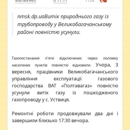
Матвієнко
о 11:11
1128
nmsk.dp.uaВитік природнього газу із
трубопроводу у Великобагачанському
районі повністю усунули.
Газопостачання п’яти відключених через поломку
Учора, 3
населених пунктів повнястю відновили.
вересня, працівники Великобагачанського
управління експлуатації газового
господарства ВАТ «Полтавагаз» повністю
усунули витік газу із пошкодженого
газопроводу у с. Уствиця.
Ремонтні роботи продовжували два дні і
завершили близько 17:30 вечора.