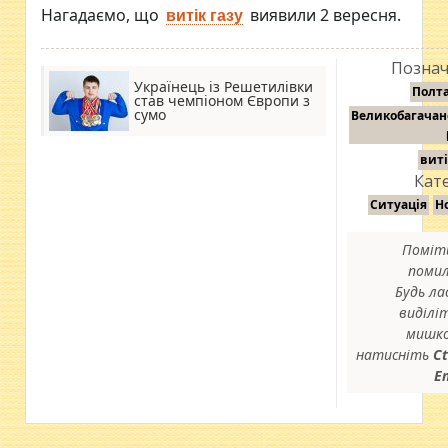
Нагадаємо, що
виявили 2 вересня.
витік газу
Познач
Українець із Решетилівки
Полт
став чемпіоном Європи з
сумо
Великобагача
виті
Кате
Ситуація
Н
Поміт
помил
Будь ла
виділіт
мишко
натисніть
Ct
E