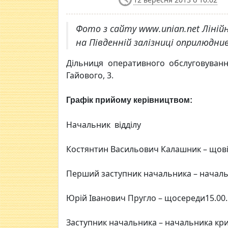
Фото з сайту www.unian.net Ліній
на Пiвденнiй залiзницi оприлюдни
Дiльниця оперативного обслуговуванн
Гайового, 3.
Графік прийому керівництвом:
Начальник відділу
Костянтин Васильович Калашник – щовівт
Перший заступник начальника – начальн
Юрій Іванович Пругло – щосереди15.00. 
Заступник начальника – начальника крим