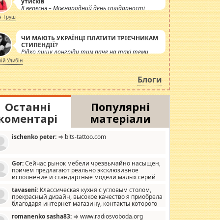
утисків
8 вересня – Міжнародний день солідарності
журналістів.
я Труш
ЧИ МАЮТЬ УКРАЇНЦІ ПЛАТИТИ ТРІЄЧНИКАМ
СТИПЕНДІЇ?
Рідко пишу лонгріди тим паче на такі теми,
але вже просто дістало! Обурюють сьогоднішні
лій Улибін
інсенуації навколо стипендіального питання.
Штучно роздувається ще одна соціальна
Блоги
катастрофа.
Останні
Популярні
коментарі
матеріали
ischenko peter:
⇒ blts-tattoo.com
Gor:
Сейчас рынок мебели чрезвычайно насыщен,
причем предлагают реально эксклюзивное
исполнение и стандартные модели малых серий
хонь, пока видел отличную кухонную мебель по
tavaseni:
Классическая кухня с угловым столом,
зайну, мало походит на стандартные формы, в MebelOk,
прекрасный дизайн, высокое качество я приобрела
еативненько и что главное - со вкусом все в порядке,
благодаря интернет магазину, контакты которого
з ненужных наворотов удорожающих мебель, а это не
 можете просмотреть https://mwood.com.ua.
следний фактор.
romanenko sasha83:
⇒ www.radiosvoboda.org