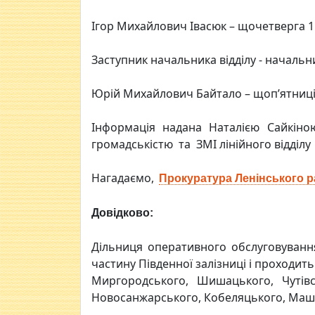
Ігор Михайлович Івасюк – щочетверга 15.
Заступник начальника відділу - начальн
Юрій Михайлович Байтало – щоп’ятниці 1
Інформація надана Наталією Сайкі
громадськістю та ЗМІ лінійного відділу
Нагадаємо,
Прокуратура Ленінського р
Довідково:
Дiльниця оперативного обслуговуванн
частину Пiвденної залiзницi i проходит
Миргородського, Шишацького, Чутiвс
Новосанжарського, Кобеляцького, Машiв