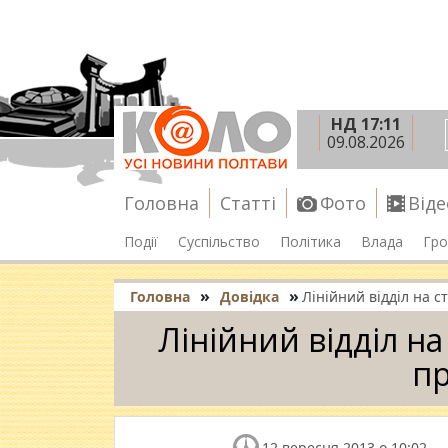
НД 17:11
09.08.2026
Головна
Статті
Фото
Віде
Події
Суспільство
Політика
Влада
Гро
»
»
Головна
Довідка
Лiнiйний вiддiл на с
Лiнiйний вiддiл на
п
12 вересня 2013 о 10:02