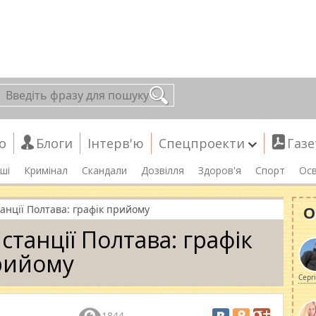
о
Блоги
Інтерв'ю
Спецпроекти
Газе
ші
Кримінал
Скандали
Дозвілля
Здоров'я
Спорт
Осв
О
танції Полтава: графік прийому
 станції Полтава: графік
рийому
Серг
1844