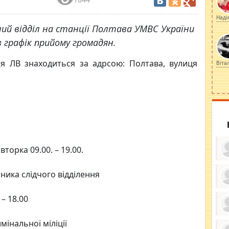
Наді
ний відділ на станції Полтава УМВС України
в графік прийому громадян.
я ЛВ знаходиться за адрсою: Полтава, вулиця
Віта
орка 09.00. – 19.00.
ика слідчого відділення
ку
– 18.00
ди
кр
бе
вы
по
інальної міліції