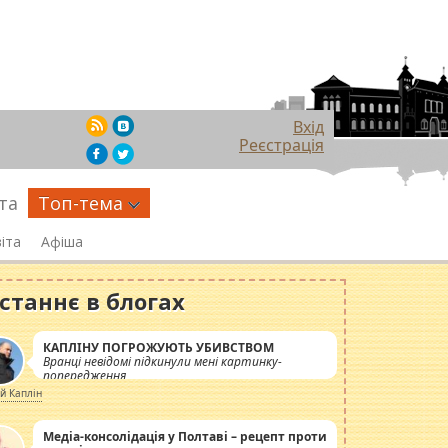
Вхід
Реєстрація
та
Топ-тема
іта
Афіша
станнє в блогах
КАПЛІНУ ПОГРОЖУЮТЬ УБИВСТВОМ
Вранці невідомі підкинули мені картинку-
попередження
ій Каплін
Медіа-консолідація у Полтаві – рецепт проти