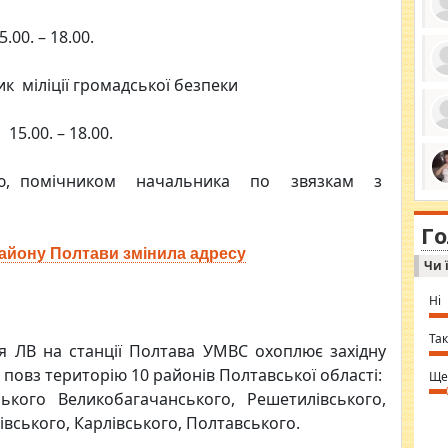
00. – 18.00.
ик міліції громадської безпеки
ро
се
да
5.00. – 18.00.
ос
ін
за
тіл
ною, помічником начальника по звязкам з
ком
bea
ми
tha
на
nig
Г
по
in 
Sol
айону Полтави змінила адресу
Чи 
Ind
gir
bod
Ні
alw
Mir
you
Так
я ЛВ на станції Полтава УМВС охоплює захiдну
⇒ 
ь повз територiю 10 районiв Полтавської областi:
Ще
ького Великобагачанського, Решетилiвського,
ського, Карлiвського, Полтавського.