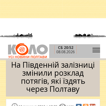
СБ 20:52
»
»
Головна
Новини
На Південній залізниці
08.08.2026
змінили розклад потягів, які їздять через Полтаву
На Південній залізниці
змінили розклад
потягів, які їздять
через Полтаву