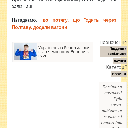
залізниці.
Нагадаємо,
до потягу, що їздить через
Полтаву, додали вагони
Позначення:
Українець із Решетилівки
Південна
став чемпіоном Європи з
залізниця
сумо
потяги
Категорії:
Новини
Помітили
помилку?
Будь
ласка,
виділіть її
мишкою і
натисніть