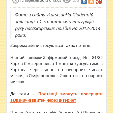
12 вересня 2013 о 18:05
1275
Фото з сайту vkurse.uaНа Південній
залізниці з 1 жовтня змінять графік
руху пасажирських поїздів на 2013-2014
роки.
Зокрема зміни стосуються таких потягів:
Нічний швидкий фірмовий поїзд № 81/82
Харків-Сімферополь з 1 жовтня курсуватиме з
Харкова через день по непарних числах
місяця, з Сімферополя з 2 жовтня – по парних
числах.
До теми -
Полтавці зможуть повернути
залізничні квитки через інтернет
Про це йдеться на офіційному сайті Південної