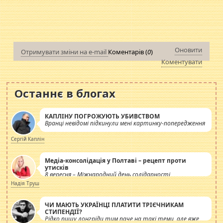
Оновити
Отримувати зміни на e-mail
Коментарів (
0
)
Коментувати
Останнє в блогах
КАПЛІНУ ПОГРОЖУЮТЬ УБИВСТВОМ
Вранці невідомі підкинули мені картинку-попередження
Сергій Каплін
Медіа-консолідація у Полтаві – рецепт проти
утисків
8 вересня – Міжнародний день солідарності
журналістів.
Надія Труш
ЧИ МАЮТЬ УКРАЇНЦІ ПЛАТИТИ ТРІЄЧНИКАМ
СТИПЕНДІЇ?
Рідко пишу лонгріди тим паче на такі теми, але вже