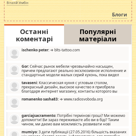
просто дістало! Обурюють сьогоднішні інсенуації
Віталій Улибін
навколо стипендіального питання. Штучно
роздувається ще одна соціальна катастрофа.
Блоги
Останні
Популярні
коментарі
матеріали
ischenko peter:
⇒ blts-tattoo.com
Gor:
Сейчас рынок мебели чрезвычайно насыщен,
причем предлагают реально эксклюзивное исполнение и
стандартные модели малых серий кухонь, пока видел
отличную кухонную мебель по дизайну, мало походит на
tavaseni:
Классическая кухня с угловым столом,
стандартные формы, в MebelOk, креативненько и что главное -
прекрасный дизайн, высокое качество я приобрела
со вкусом все в порядке, без ненужных наворотов удорожающих
благодаря интернет магазину, контакты которого вы
мебель, а это не последний фактор.
можете просмотреть https://mwood.com.ua.
romanenko sasha83:
⇒ www.radiosvoboda.org
garciajsacramento:
Потрібні термінові гроші? Ми можемо
допомогти! Ви зараз переживаєте або ви в біді? Таким
чином, ми даємо вам можливість розвивати нові
розробки. Як багата людина, я почуваю себе зобов'язаним
mumiyo:
З дати публікації (27.05.2016) більшість вказаних
допомагати людям, які намагаються дати їм шанс. Кожен