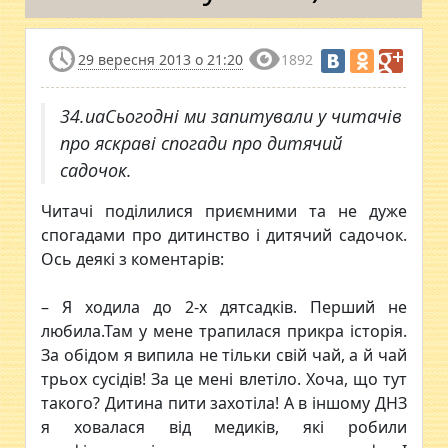
29 вересня 2013 о 21:20
1892
34.uaСьогодні ми запитували у читачів
про яскраві спогади про дитячий
садочок.
Читачі поділилися приємними та не дуже
спогадами про дитинство і дитячий садочок.
Ось деякі з коментарів:
– Я ходила до 2-х дятсадків. Перший не
любила.Там у мене трапилася прикра історія.
За обідом я випила не тільки свій чай, а й чай
трьох сусідів! За це мені влетіло. Хоча, що тут
такого? Дитина пити захотіла! А в іншому ДНЗ
я ховалася від медиків, які робили