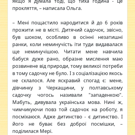
якщо я думала тоді, що тиха година - це
прокляття, – написала Ольга.
– Мені пощастило народитися й до 6 років
прожити не в місті. Дитячий садочок, звісно,
був шоком, особливо в осінні незатишні
ранки, коли неминучість іти туди видавалася
ще неминучішою. Читати мене навчила
бабуся дуже рано, образне мислення маю
розвинене від природи, тому великої потреби
в тому садочку не було. І з соціалізацією якось
не склалося. Але яскравий спогад є: мене,
дівчинку з Черкащини, у полтавському
садочку чогось називали "западенкою".
Мабуть, дивувала українська мова. Нині ж,
чимчикуючи повз той садочок на роботу, я
посміхаюся. Адже дитинство - є дитинство. І
його не буває без доброї посмішки, –
поділилася Мері.