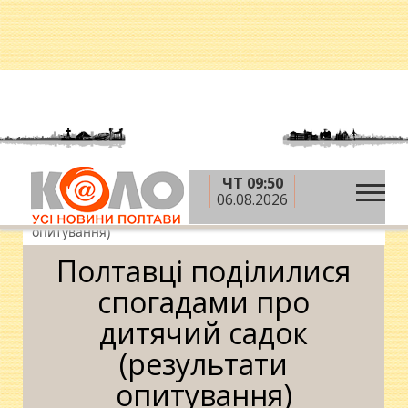
ЧТ 09:50
»
»
Головна
Новини
Полтавці поділилися
06.08.2026
спогадами про дитячий садок (результати
опитування)
Полтавці поділилися
спогадами про
дитячий садок
(результати
опитування)