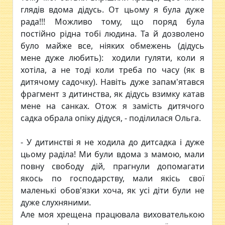
глядів вдома дідусь. От цьому я була дуже
рада!!! Можливо тому, що поряд була
постійно рідна тобі людина. Та й дозволено
було майже все, ніяких обмежень (дідусь
мене дуже любить): ходили гуляти, коли я
хотіла, а не тоді коли треба по часу (як в
дитячому садочку). Навіть дуже запам'ятався
фрагмент з дитинства, як дідусь взимку катав
мене на санках. Отож я замість дитячого
садка обрала опіку дідуся, - поділилася Ольга.
- У дитинстві я не ходила до дитсадка і дуже
цьому раділа! Ми були вдома з мамою, мали
повну свободу дій, прагнули допомагати
якось по господарству, мали якісь свої
маленькі обов'язки хоча, як усі діти були не
дуже слухняними.
Але моя хрещена працювала вихователькою