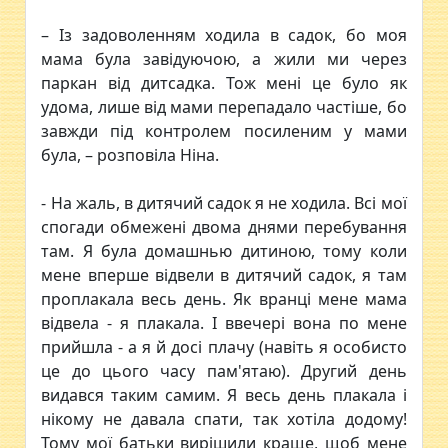
– Із задоволенням ходила в садок, бо моя
мама була завідуючою, а жили ми через
паркан від дитсадка. Тож мені це було як
удома, лише від мами перепадало частіше, бо
завжди під контролем посиленим у мами
була, – розповіла Ніна.
- На жаль, в дитячий садок я не ходила. Всі мої
спогади обмежені двома днями перебування
там. Я була домашнью дитиною, тому коли
мене вперше відвели в дитячий садок, я там
проплакала весь день. Як вранці мене мама
відвела - я плакала. І ввечері вона по мене
прийшла - а я й досі плачу (навіть я особисто
це до цього часу пам'ятаю). Другий день
видався таким самим. Я весь день плакала і
нікому не давала спати, так хотіла додому!
Тому мої батьки вирішили краще, щоб мене