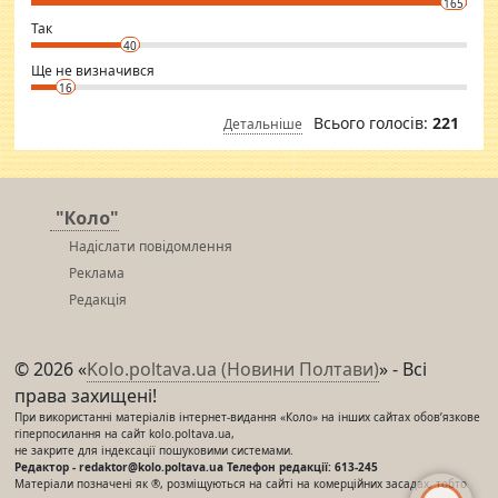
165
club.
⇒ sakshimirchandani.com
Так
40
Ще не визначився
16
Всього голосів:
221
Детальніше
"Коло"
Надіслати повідомлення
Реклама
Редакція
© 2026 «
Kolo.poltava.ua (Новини Полтави)
» - Всі
права захищені!
При використанні матеріалів інтернет-видання «Коло» на інших сайтах обов’язкове
гіперпосилання на сайт kolo.poltava.ua,
не закрите для індексації пошуковими системами.
Редактор - redaktor@kolo.poltava.ua Телефон редакції: 613-245
Матеріали позначені як ®, розміщуються на сайті на комерційних засадах, тобто