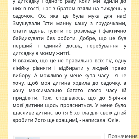
у дитсадку і одного разу, коли ми їздили до
них в гості, нас з братом взяли на тиждень у
садочок. Ох, яка це була мука для нас!
Змушували їсти манну кашу з грудочками,
спати вдень, гуляти по розкладу і фактично
байдикувати без роботи! Добре, що це був
перший і єдиний досвід перебування у
дитсадку в моєму житті.
Я вважаю, що це не правильно всіх під одну
лінійку рівняти і відбирати у людей право
вибору! А можливо у мене купа часу і я не
хочу, щоб моя дитина ходила до садочку, а
хочу максимально багато свого часу їй
приділяти. Тож, сподіваюсь, що до 5-річчя
моєї дитини щось проясниться. У мене було
щасливе дитинство і я б хотіла для своїх дітей
зробити його ще кращим!, - написала Юлія.
Позначення: