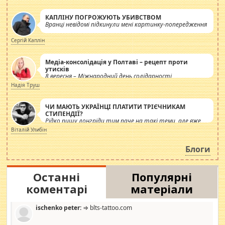
КАПЛІНУ ПОГРОЖУЮТЬ УБИВСТВОМ
Вранці невідомі підкинули мені картинку-попередження
Сергій Каплін
Медіа-консолідація у Полтаві – рецепт проти
утисків
8 вересня – Міжнародний день солідарності
журналістів.
Надія Труш
ЧИ МАЮТЬ УКРАЇНЦІ ПЛАТИТИ ТРІЄЧНИКАМ
СТИПЕНДІЇ?
Рідко пишу лонгріди тим паче на такі теми, але вже
просто дістало! Обурюють сьогоднішні інсенуації
Віталій Улибін
навколо стипендіального питання. Штучно
роздувається ще одна соціальна катастрофа.
Блоги
Останні
Популярні
коментарі
матеріали
ischenko peter:
⇒ blts-tattoo.com