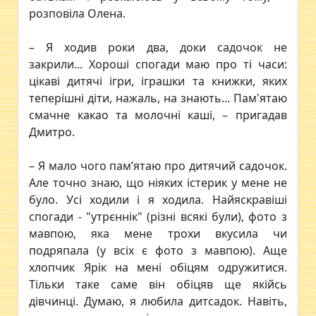
розповіла Олена.
– Я ходив роки два, доки садочок не
закрили... Хороші спогади маю про ті часи:
цікаві дитячі ігри, іграшки та книжки, яких
теперішні діти, нажаль, на знають... Пам'ятаю
смачне какао та молочні каші, – пригадав
Дмитро.
– Я мало чого пам’ятаю про дитячий садочок.
Але точно знаю, що ніяких істерик у мене не
було. Усі ходили і я ходила. Найяскравіші
спогади - "утрєннік" (різні всякі були), фото з
мавпою, яка мене трохи вкусила чи
подряпала (у всіх є фото з мавпою). Аще
хлопчик Ярік на мені обіцям одружитися.
Тільки таке саме він обіцяв ще якійсь
дівчинці. Думаю, я любила дитсадок. Навіть,