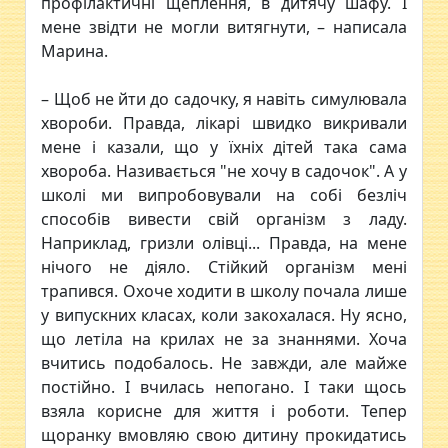
профілактичні щеплення, в дитячу шафу. І
мене звідти не могли витягнути, – написала
Марина.
– Щоб не йти до садочку, я навіть симулювала
хвороби. Правда, лікарі швидко викривали
мене і казали, що у їхніх дітей така сама
хвороба. Називається "не хочу в садочок". А у
школі ми випробовували на собі безліч
способів вивести свій організм з ладу.
Наприклад, гризли олівці... Правда, на мене
нічого не діяло. Стійкий організм мені
трапився. Охоче ходити в школу почала лише
у випускних класах, коли закохалася. Ну ясно,
що летіла на крилах не за знаннями. Хоча
вчитись подобалось. Не завжди, але майже
постійно. І вчилась непогано. І таки щось
взяла корисне для життя і роботи. Тепер
щоранку вмовляю свою дитину прокидатись