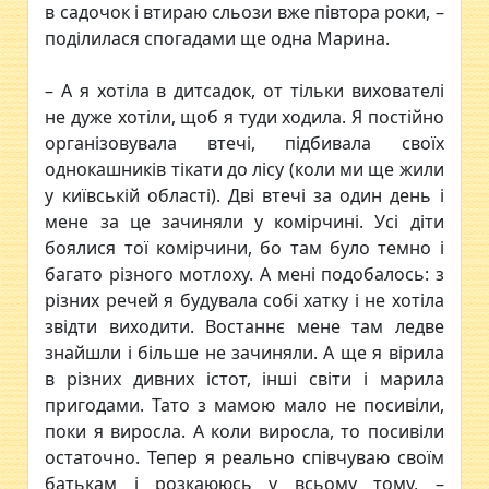
в садочок і втираю сльози вже півтора роки, –
поділилася спогадами ще одна Марина.
– А я хотіла в дитсадок, от тільки вихователі
не дуже хотіли, щоб я туди ходила. Я постійно
організовувала втечі, підбивала своїх
однокашників тікати до лісу (коли ми ще жили
у київській області). Дві втечі за один день і
мене за це зачиняли у комірчині. Усі діти
боялися тої комірчини, бо там було темно і
багато різного мотлоху. А мені подобалось: з
різних речей я будувала собі хатку і не хотіла
звідти виходити. Востаннє мене там ледве
знайшли і більше не зачиняли. А ще я вірила
в різних дивних істот, інші світи і марила
пригодами. Тато з мамою мало не посивіли,
поки я виросла. А коли виросла, то посивіли
остаточно. Тепер я реально співчуваю своїм
батькам і розкаююсь у всьому тому, –