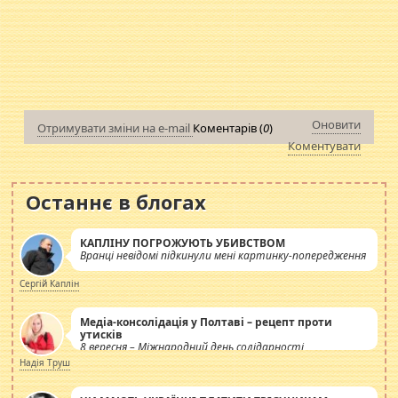
Оновити
Отримувати зміни на e-mail
Коментарів (
0
)
Коментувати
Останнє в блогах
КАПЛІНУ ПОГРОЖУЮТЬ УБИВСТВОМ
Вранці невідомі підкинули мені картинку-попередження
Сергій Каплін
Медіа-консолідація у Полтаві – рецепт проти
утисків
8 вересня – Міжнародний день солідарності
журналістів.
Надія Труш