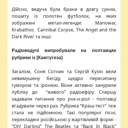
Дійсно, ведуча була брана в довгу сукню,
пошиту із полотен футболок, на яких
зображені метал-легенди: Manowar,
Krabathor, Cannibal Corpse, The Angel and the
Dark River та інші.
Радіоведучі випробували на полтавцях
рубрики із [Камтугеза]
Загалом, Соня Сотник та Сергій Кузін вели
невимушену бесіду, щедро пересипану
гумором та іронією. Вони активно занурили
публіку до “живого” радіоефіру. Спершу
задавали питання про рок-н-рол - полтавці
вгадували через раз. Рубрика “Краш-тест” теж
стала не підйомною. Такі популярні пісні,
перекладені російською у жартівливій формі -
“Oh! Darling” The Beatles та “Back In Black”