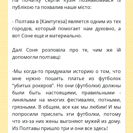
На початку Сергій Кузін познайомився із
публікою та похвалив наше місто:
- Полтава в [Камтугеза] является одним из тех
городов, который помогает нам духовно, а
вот Соне еще и материально.
Далі Соня розповіла про те, чим же їй
допомогли полтавці:
-Мы когда-то придумали историю о том, что
мне нужно пошить платье из футболок
“убитых рокеров”. Но они (футболки) должны
были быть настоящими, правильными -
линялыми на многих фестивалях, потными,
грязными. В общем, все как мы любим! И мы
попросили прислать эти футболки, потому
что из-за них жены выгоняют мужей из дому.
Из Полтавы пришло три и они все здесь!