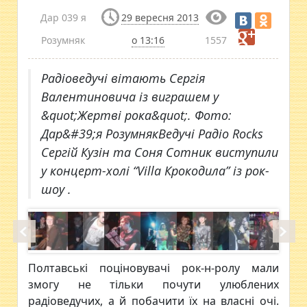
Дар 039 я
29 вересня 2013
Розумняк
о 13:16
1557
Радіоведучі вітають Сергія
Валентиновича із виграшем у
&quot;Жертві рока&quot;. Фото:
Дар&#39;я РозумнякВедучі Радіо Rocks
Сергій Кузін та Соня Сотник виступили
у концерт-холі “Villa Крокодила” із рок-
шоу .
Полтавські поціновувачі рок-н-ролу мали
змогу не тільки почути улюблених
радіоведучих, а й побачити їх на власні очі.