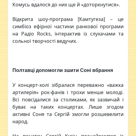
Комусь вдалося до них ще й «доторкнутися».
Відкрита шоу-програма [Камтугеза] – це
симбіоз ефірної частини ранкової програми
на Радіо Rocks, інтерактив із слухачами та
сольної творчості ведучих.
Полтавці допомогли зшити Соні вбрання
У концерт-холі зібралася переважно «важка
артилерія» рок-фанів і трохи менше молоді.
Всі повсідалися за столиками, як зазвичай і
буває на таких концертах. Лише згодом
активні Соня та Сергій змогли розшевелити
народ.