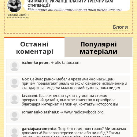
ЧИ МАЮТЬ УКРАЇНЦІ ПЛАТИТИ ТРІЄЧНИКАМ
СТИПЕНДІЇ?
Рідко пишу лонгріди тим паче на такі теми, але вже
просто дістало! Обурюють сьогоднішні інсенуації
Віталій Улибін
навколо стипендіального питання. Штучно
роздувається ще одна соціальна катастрофа.
Блоги
Останні
Популярні
коментарі
матеріали
ischenko peter:
⇒ blts-tattoo.com
Gor:
Сейчас рынок мебели чрезвычайно насыщен,
причем предлагают реально эксклюзивное исполнение и
стандартные модели малых серий кухонь, пока видел
отличную кухонную мебель по дизайну, мало походит на
tavaseni:
Классическая кухня с угловым столом,
стандартные формы, в MebelOk, креативненько и что главное -
прекрасный дизайн, высокое качество я приобрела
со вкусом все в порядке, без ненужных наворотов удорожающих
благодаря интернет магазину, контакты которого вы
мебель, а это не последний фактор.
можете просмотреть https://mwood.com.ua.
romanenko sasha83:
⇒ www.radiosvoboda.org
garciajsacramento:
Потрібні термінові гроші? Ми можемо
допомогти! Ви зараз переживаєте або ви в біді? Таким