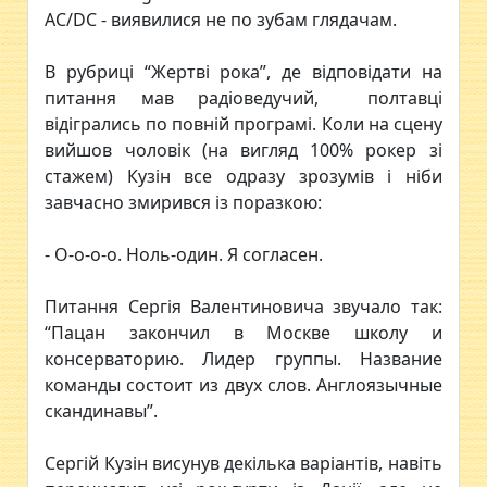
AC/DC - виявилися не по зубам глядачам.
В рубриці “Жертві рока”, де відповідати на
питання мав радіоведучий, полтавці
відігрались по повній програмі. Коли на сцену
вийшов чоловік (на вигляд 100% рокер зі
стажем) Кузін все одразу зрозумів і ніби
завчасно змирився із поразкою:
- О-о-о-о. Ноль-один. Я согласен.
Питання Сергія Валентиновича звучало так:
“Пацан закончил в Москве школу и
консерваторию. Лидер группы. Название
команды состоит из двух слов. Англоязычные
скандинавы”.
Сергій Кузін висунув декілька варіантів, навіть