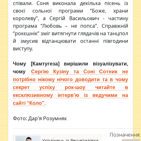
співали. Соня виконала декілька пісень із
своєї сольної програми “Боже, храни
королеву”, а Сергій Васильович - частину
програма “Любовь – не попса”. Справжній
“рокєшнік” зміг витягнути глядачів на танцпол
й змусив відтанцювати останні півгодини
виступу.
Чому [Камтугеза] вирішили візуалізувати,
чому
Сергію Кузіну та Соні Сотник не
потрібно нікому нічого доводити та в чому
секрет успіху рок-шоу читайте в
ексклюзивному інтерв’ю із ведучими на
сайті “Коло”.
Фото: Дар'я Розумняк
Позначення:
Українець із Решетилівки