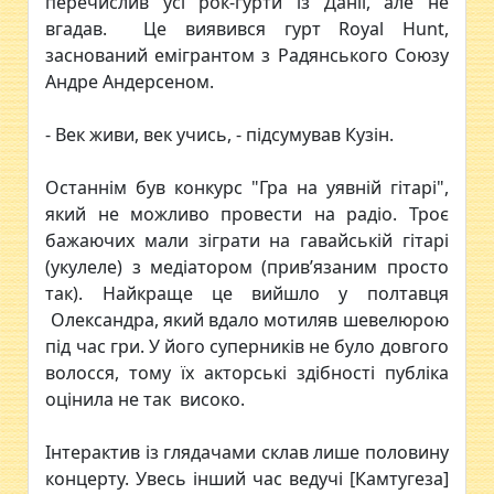
перечислив усі рок-гурти із Данії, але не
вгадав. Це виявився гурт Royal Hunt,
заснований емігрантом з Радянського Союзу
Андре Андерсеном.
- Век живи, век учись, - підсумував Кузін.
Останнім був конкурс "Гра на уявній гітарі",
який не можливо провести на радіо. Троє
бажаючих мали зіграти на гавайській гітарі
(укулеле) з медіатором (прив’язаним просто
так). Найкраще це вийшло у полтавця
Олександра, який вдало мотиляв шевелюрою
під час гри. У його суперників не було довгого
волосся, тому їх акторські здібності публіка
оцінила не так високо.
Інтерактив із глядачами склав лише половину
концерту. Увесь інший час ведучі [Камтугеза]