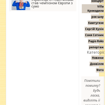
концерт
став чемпіоном Європи з
сумо
Villa
Крокодила
рок-шоу
Камтугезе
Сергій Кузін
Соня Сотник
Радіо Roks
репортаж
Категорії:
Новини
Дозвілля
Фото
Помітили
помилку?
Будь
ласка,
виділіть її