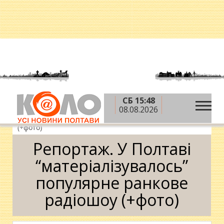
СБ 15:48
»
»
Головна
Новини
Репортаж. У Полтаві
08.08.2026
“матеріалізувалось” популярне ранкове радіошоу
(+фото)
Репортаж. У Полтаві
“матеріалізувалось”
популярне ранкове
радіошоу (+фото)