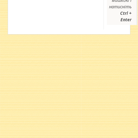
мишкою і
натисніть
Ctrl +
Enter