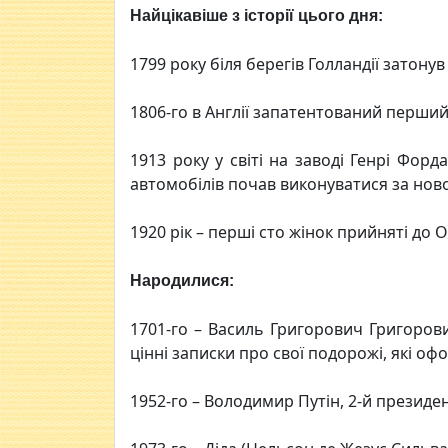
Найцікавіше з історії цього дня:
1799 року біля берегів Голландії затонув
1806-го в Англії запатентований перши
1913 року у світі на заводі Генрі Фор
автомобілів почав виконуватися за нов
1920 рік – перші сто жінок прийняті до 
Народилися:
1701-го – Василь Григорович Григоров
цінні записки про свої подорожі, які о
1952-го – Володимир Путін, 2-й президент