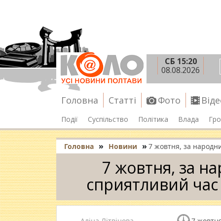
СБ 15:20
08.08.2026
Головна
Статті
Фото
Віде
Події
Суспільство
Політика
Влада
Гро
»
»
Головна
Новини
7 жовтня, за народн
7 жовтня, за н
сприятливий час
Аліна Літвінова
7 жовтня