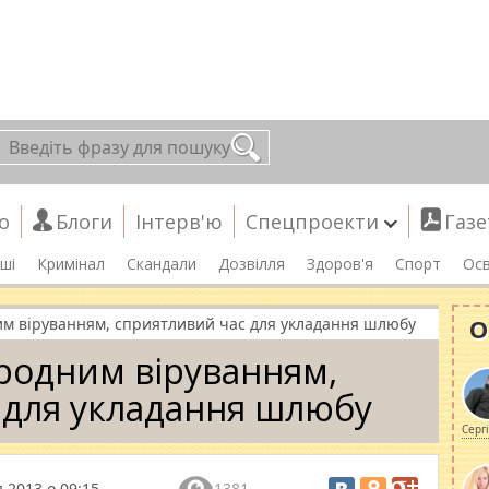
о
Блоги
Інтерв'ю
Спецпроекти
Газе
ші
Кримінал
Скандали
Дозвілля
Здоров'я
Спорт
Осв
О
им віруванням, сприятливий час для укладання шлюбу
ародним віруванням,
 для укладання шлюбу
Серг
 2013 о 09:15
1381