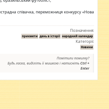
), бразильський футболіст;
а естрадна співачка, переможниця конкурсу «Нова
Позначення:
прикмети
день в історії
народний календар
Категорії:
Новини
Помітили помилку?
Будь ласка, виділіть її мишкою і натисніть
Ctrl +
Enter