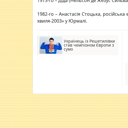
1973-го – Діда (Нельсон де Жезус Сильва
1982-го – Анастасія Стоцька, російськ
хвиля-2003» у Юрмалі.
Українець із Решетилівки
став чемпіоном Європи з
сумо