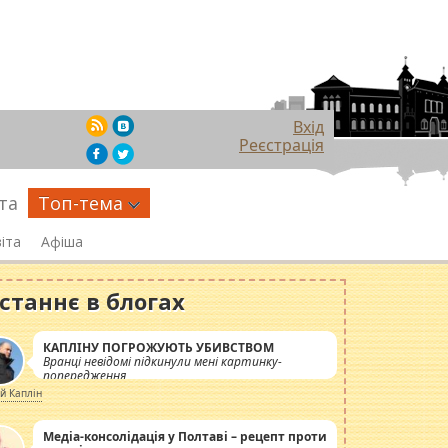
Вхід
Реєстрація
та
Топ-тема
іта
Афіша
станнє в блогах
КАПЛІНУ ПОГРОЖУЮТЬ УБИВСТВОМ
Вранці невідомі підкинули мені картинку-
попередження
ій Каплін
Медіа-консолідація у Полтаві – рецепт проти