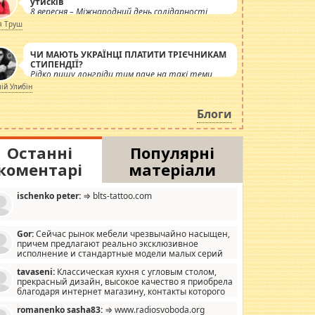
утисків
8 вересня – Міжнародний день солідарності
журналістів.
я Труш
ЧИ МАЮТЬ УКРАЇНЦІ ПЛАТИТИ ТРІЄЧНИКАМ
СТИПЕНДІЇ?
Рідко пишу лонгріди тим паче на такі теми,
але вже просто дістало! Обурюють сьогоднішні
лій Улибін
інсенуації навколо стипендіального питання.
Штучно роздувається ще одна соціальна
Блоги
катастрофа.
Останні
Популярні
коментарі
матеріали
ischenko peter:
⇒ blts-tattoo.com
Gor:
Сейчас рынок мебели чрезвычайно насыщен,
причем предлагают реально эксклюзивное
исполнение и стандартные модели малых серий
хонь, пока видел отличную кухонную мебель по
tavaseni:
Классическая кухня с угловым столом,
зайну, мало походит на стандартные формы, в MebelOk,
прекрасный дизайн, высокое качество я приобрела
еативненько и что главное - со вкусом все в порядке,
благодаря интернет магазину, контакты которого
з ненужных наворотов удорожающих мебель, а это не
 можете просмотреть https://mwood.com.ua.
следний фактор.
romanenko sasha83:
⇒ www.radiosvoboda.org