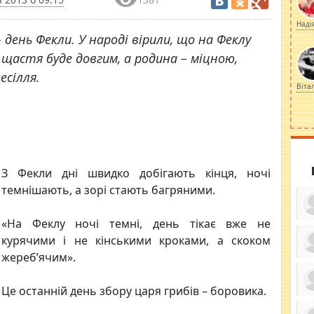
Наді
день Фекли. У народі вірили, що на Феклу
: щастя буде довгим, а родина – міцною,
есілля.
Віта
З Фекли дні швидко добігають кінця, ночі
темнішають, а зорі стають багряними.
«На Феклу ночі темні, день тікає вже не
курячими і не кінськими кроками, а скоком
жереб’ячим».
ку
ди
кр
Це останній день збору царя грибів – боровика.
бе
вы
по