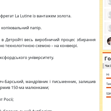
 фрегат La Lutine із вантажем золота.
ро
се
й копіювальний папір.
да
ос
ін
да в Детройті весь виробничий процес збирання
за
тіл
ою технологічною схемою – на конвеєрі.
ком
bea
ми
tha
на
nig
Г
по
Оксфордського університету.
in 
Sol
Чи 
Ind
gir
bod
Ні
alw
Mir
ич-Барський, мандрівник і письменник, залишив
you
Так
формив 150-ма малюнками;
⇒ 
Ще
 Росії;