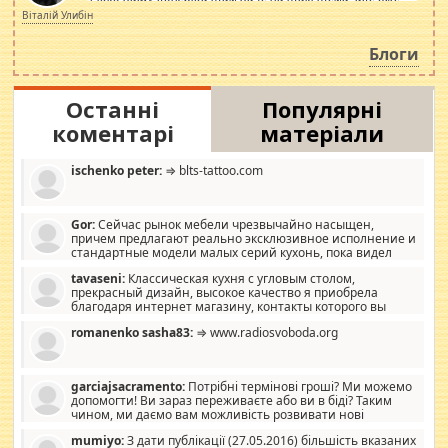
просто дістало! Обурюють сьогоднішні інсенуації
Віталій Улибін
навколо стипендіального питання. Штучно
роздувається ще одна соціальна катастрофа.
Блоги
Останні
Популярні
коментарі
матеріали
ischenko peter:
⇒ blts-tattoo.com
Gor:
Сейчас рынок мебели чрезвычайно насыщен,
причем предлагают реально эксклюзивное исполнение и
стандартные модели малых серий кухонь, пока видел
отличную кухонную мебель по дизайну, мало походит на
tavaseni:
Классическая кухня с угловым столом,
стандартные формы, в MebelOk, креативненько и что главное -
прекрасный дизайн, высокое качество я приобрела
со вкусом все в порядке, без ненужных наворотов удорожающих
благодаря интернет магазину, контакты которого вы
мебель, а это не последний фактор.
можете просмотреть https://mwood.com.ua.
romanenko sasha83:
⇒ www.radiosvoboda.org
garciajsacramento:
Потрібні термінові гроші? Ми можемо
допомогти! Ви зараз переживаєте або ви в біді? Таким
чином, ми даємо вам можливість розвивати нові
розробки. Як багата людина, я почуваю себе зобов'язаним
mumiyo:
З дати публікації (27.05.2016) більшість вказаних
допомагати людям, які намагаються дати їм шанс. Кожен