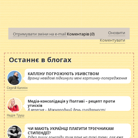
Оновити
Отримувати зміни на e-mail
Коментарів (
0
)
Коментувати
Останнє в блогах
КАПЛІНУ ПОГРОЖУЮТЬ УБИВСТВОМ
Вранці невідомі підкинули мені картинку-попередження
Сергій Каплін
Медіа-консолідація у Полтаві – рецепт проти
утисків
8 вересня – Міжнародний день солідарності
журналістів.
Надія Труш
ЧИ МАЮТЬ УКРАЇНЦІ ПЛАТИТИ ТРІЄЧНИКАМ
СТИПЕНДІЇ?
Рідко пишу лонгріди тим паче на такі теми, але вже