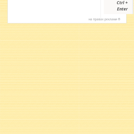
Ctrl +
Enter
на правах реклами ®