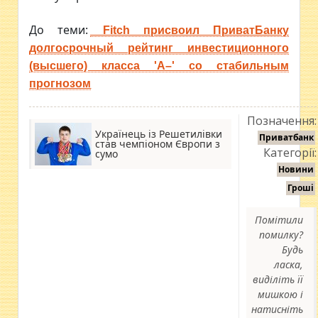
До теми:
Fitch присвоил ПриватБанку
долгосрочный рейтинг инвестиционного
(высшего) класса 'А–' со стабильным
прогнозом
Позначення:
Українець із Решетилівки
Приватбанк
став чемпіоном Європи з
Категорії:
сумо
Новини
Гроші
Помітили
помилку?
Будь
ласка,
виділіть її
мишкою і
натисніть