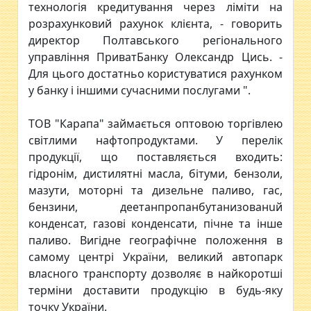
технологія кредитування через ліміти на
розрахунковий рахунок клієнта, - говорить
директор Полтавського регіонального
управління ПриватБанку Олександр Цись. -
Для цього достатньо користуватися рахунком
у банку і іншими сучасними послугами ".
ТОВ "Карапа" займається оптовою торгівлею
світлими нафтопродуктами. У перелік
продукції, що поставляється входить:
гідронім, дистилятні масла, бітуми, бензоли,
мазути, моторні та дизельне паливо, гас,
бензини, деетанпропанбутанизованuй
конденсат, газові конденсати, пічне та інше
паливо. Вигідне географічне положення в
самому центрі України, великий автопарк
власного транспорту дозволяє в найкоротші
терміни доставити продукцію в будь-яку
точку України.