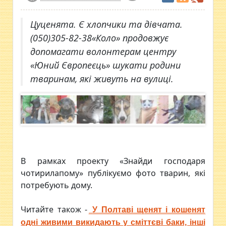
Цуценята. Є хлопчики та дівчата.
(050)305-82-38«Коло» продовжує
допомагати волонтерам центру
«Юний Європеєць» шукати родини
тваринам, які живуть на вулиці.
В рамках проекту «Знайди господаря
чотирилапому» публікуємо фото тварин, які
потребують дому.
Читайте також -
У Полтаві щенят і кошенят
одні живими викидають у сміттєві баки, інші