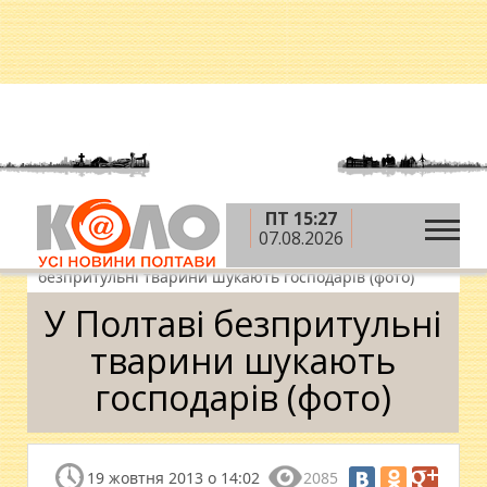
ПТ 15:27
»
»
»
Головна
Новини
Спецпроекти
07.08.2026
»
Знайди господаря чотирилапому
У Полтаві
безпритульні тварини шукають господарів (фото)
У Полтаві безпритульні
тварини шукають
господарів (фото)
19 жовтня 2013 о 14:02
2085