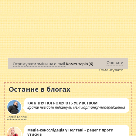
Оновити
Отримувати зміни на e-mail
Коментарів (
0
)
Коментувати
Останнє в блогах
КАПЛІНУ ПОГРОЖУЮТЬ УБИВСТВОМ
Вранці невідомі підкинули мені картинку-попередження
Сергій Каплін
Медіа-консолідація у Полтаві – рецепт проти
утисків