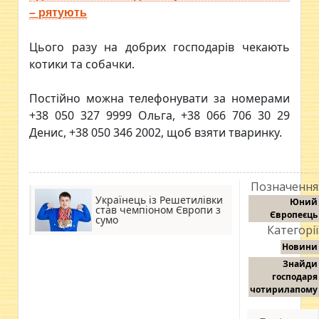
– рятують
Цього разу на добрих господарів чекають
котики та собачки.
Постійно можна телефонувати за номерами
+38 050 327 9999 Ольга, +38 066 706 30 29
Денис, +38 050 346 2002, щоб взяти тваринку.
Позначення
Українець із Решетилівки
Юний
став чемпіоном Європи з
Європеєць
сумо
Категорії
Новини
Знайди
господаря
чотирилапому