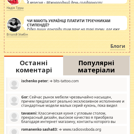
8 вересня – Міжнародний день солідарності
журналістів.
Надія Труш
ЧИ МАЮТЬ УКРАЇНЦІ ПЛАТИТИ ТРІЄЧНИКАМ
СТИПЕНДІЇ?
Рідко пишу лонгріди тим паче на такі теми, але вже
просто дістало! Обурюють сьогоднішні інсенуації
Віталій Улибін
навколо стипендіального питання. Штучно
роздувається ще одна соціальна катастрофа.
Блоги
Останні
Популярні
коментарі
матеріали
ischenko peter:
⇒ blts-tattoo.com
Gor:
Сейчас рынок мебели чрезвычайно насыщен,
причем предлагают реально эксклюзивное исполнение и
стандартные модели малых серий кухонь, пока видел
отличную кухонную мебель по дизайну, мало походит на
tavaseni:
Классическая кухня с угловым столом,
стандартные формы, в MebelOk, креативненько и что главное -
прекрасный дизайн, высокое качество я приобрела
со вкусом все в порядке, без ненужных наворотов удорожающих
благодаря интернет магазину, контакты которого вы
мебель, а это не последний фактор.
можете просмотреть https://mwood.com.ua.
romanenko sasha83:
⇒ www.radiosvoboda.org