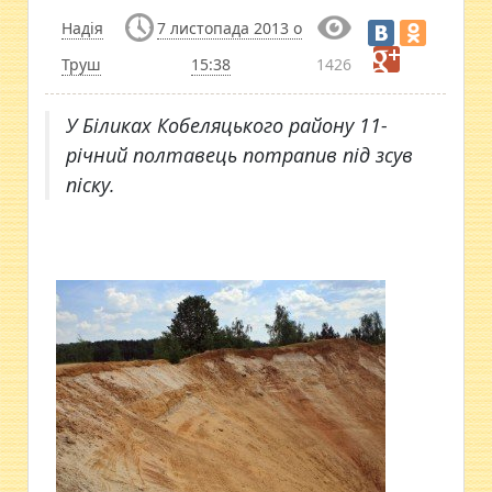
Надія
7 листопада 2013 о
Труш
15:38
1426
У Біликах Кобеляцького району 11-
річний полтавець потрапив під зсув
піску.