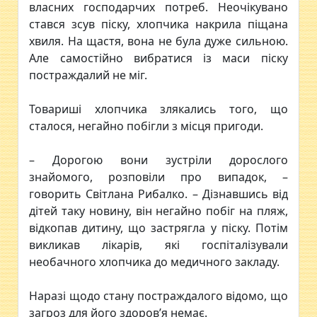
власних господарчих потреб. Неочікувано
стався зсув піску, хлопчика накрила піщана
хвиля. На щастя, вона не була дуже сильною.
Але самостійно вибратися із маси піску
постраждалий не міг.
Товариші хлопчика злякались того, що
сталося, негайно побігли з місця пригоди.
– Дорогою вони зустріли дорослого
знайомого, розповіли про випадок, –
говорить Світлана Рибалко. – Дізнавшись від
дітей таку новину, він негайно побіг на пляж,
відкопав дитину, що застрягла у піску. Потім
викликав лікарів, які госпіталізували
необачного хлопчика до медичного закладу.
Наразі щодо стану постраждалого відомо, що
загроз для його здоров’я немає.