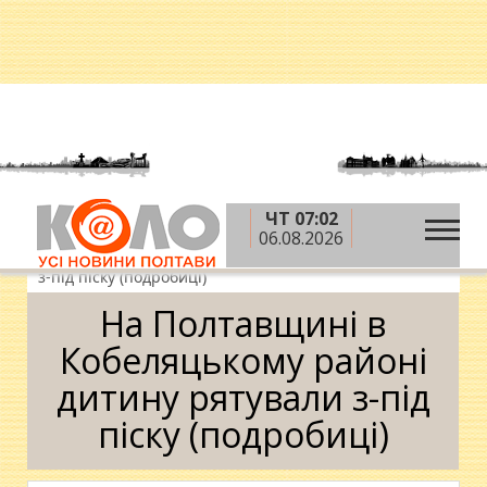
ЧТ 07:02
»
»
»
Головна
Новини
Ситуація
На
06.08.2026
Полтавщині в Кобеляцькому районі дитину рятували
з-під піску (подробиці)
На Полтавщині в
Кобеляцькому районі
дитину рятували з-під
піску (подробиці)