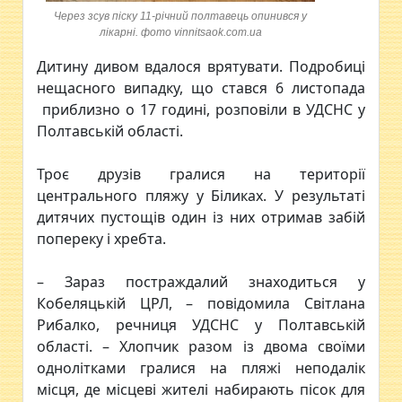
Через зсув піску 11-річний полтавець опинився у
лікарні. фото vinnitsaok.com.ua
Дитину дивом вдалося врятувати. Подробиці
нещасного випадку, що стався 6 листопада
приблизно о 17 годині, розповіли в УДСНС у
Полтавській області.
Троє друзів гралися на території
центрального пляжу у Біликах. У результаті
дитячих пустощів один із них отримав забій
попереку і хребта.
– Зараз постраждалий знаходиться у
Кобеляцькій ЦРЛ, – повідомила Світлана
Рибалко, речниця УДСНС у Полтавській
області. – Хлопчик разом із двома своїми
однолітками гралися на пляжі неподалік
місця, де місцеві жителі набирають пісок для