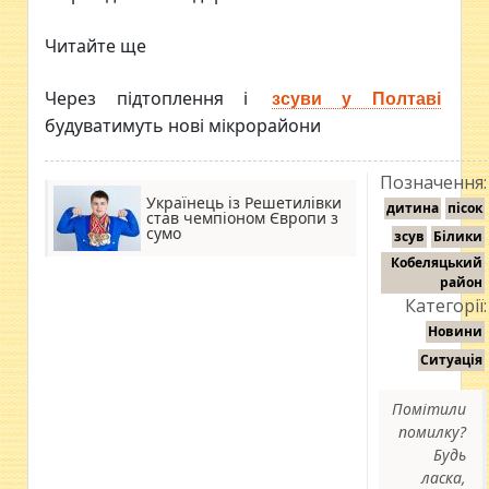
Читайте ще
Через підтоплення і
зсуви у Полтаві
будуватимуть нові мікрорайони
Позначення:
Українець із Решетилівки
дитина
пісок
став чемпіоном Європи з
сумо
зсув
Білики
Кобеляцький
район
Категорії:
Новини
Ситуація
Помітили
помилку?
Будь
ласка,