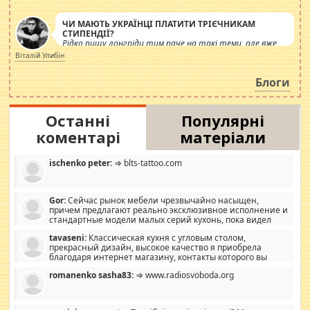
ЧИ МАЮТЬ УКРАЇНЦІ ПЛАТИТИ ТРІЄЧНИКАМ
СТИПЕНДІЇ?
Рідко пишу лонгріди тим паче на такі теми, але вже
просто дістало! Обурюють сьогоднішні інсенуації
Віталій Улибін
навколо стипендіального питання. Штучно
роздувається ще одна соціальна катастрофа.
Блоги
Останні
Популярні
коментарі
матеріали
ischenko peter:
⇒ blts-tattoo.com
Gor:
Сейчас рынок мебели чрезвычайно насыщен,
причем предлагают реально эксклюзивное исполнение и
стандартные модели малых серий кухонь, пока видел
отличную кухонную мебель по дизайну, мало походит на
tavaseni:
Классическая кухня с угловым столом,
стандартные формы, в MebelOk, креативненько и что главное -
прекрасный дизайн, высокое качество я приобрела
со вкусом все в порядке, без ненужных наворотов удорожающих
благодаря интернет магазину, контакты которого вы
мебель, а это не последний фактор.
можете просмотреть https://mwood.com.ua.
romanenko sasha83:
⇒ www.radiosvoboda.org