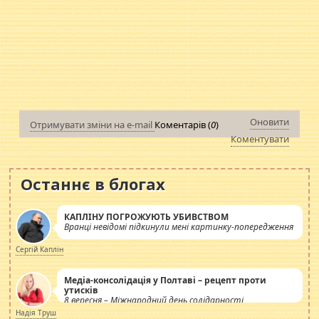
Оновити
Отримувати зміни на e-mail
Коментарів (
0
)
Коментувати
Останнє в блогах
КАПЛІНУ ПОГРОЖУЮТЬ УБИВСТВОМ
Вранці невідомі підкинули мені картинку-попередження
Сергій Каплін
Медіа-консолідація у Полтаві – рецепт проти
утисків
8 вересня – Міжнародний день солідарності
журналістів.
Надія Труш