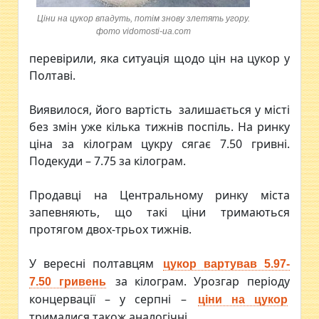
Ціни на цукор впадуть, потім знову злетять угору.
фото vidomosti-ua.com
перевірили, яка ситуація щодо цін на цукор у
Полтаві.
Виявилося, його вартість залишається у місті
без змін уже кілька тижнів поспіль. На ринку
ціна за кілограм цукру сягає 7.50 гривні.
Подекуди – 7.75 за кілограм.
Продавці на Центральному ринку міста
запевняють, що такі ціни тримаються
протягом двох-трьох тижнів.
У вересні полтавцям
цукор вартував 5.97-
за кілограм. Урозгар періоду
7.50 гривень
концервації – у серпні –
ціни на цукор
трималися також аналогічні.