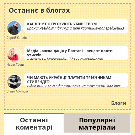
Останнє в блогах
КАПЛІНУ ПОГРОЖУЮТЬ УБИВСТВОМ
Вранці невідомі підкинули мені картинку-попередження
Сергій Каплін
Медіа-консолідація у Полтаві – рецепт проти
утисків
8 вересня – Міжнародний день солідарності
журналістів.
Надія Труш
ЧИ МАЮТЬ УКРАЇНЦІ ПЛАТИТИ ТРІЄЧНИКАМ
СТИПЕНДІЇ?
Рідко пишу лонгріди тим паче на такі теми, але вже
просто дістало! Обурюють сьогоднішні інсенуації
Віталій Улибін
навколо стипендіального питання. Штучно
роздувається ще одна соціальна катастрофа.
Блоги
Останні
Популярні
коментарі
матеріали