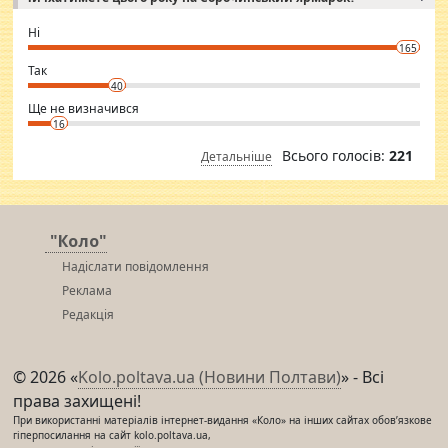
godly. Variety is the spice of life, he believes, so always travel and
want to meet new people. Sakshi Mirchandani health and figure
Ні
conscious in order to keep yourself fit and regularly go to the health
165
club.
⇒ sakshimirchandani.com
Так
40
Ще не визначився
16
Всього голосів:
221
Детальніше
"Коло"
Надіслати повідомлення
Реклама
Редакція
© 2026 «
Kolo.poltava.ua (Новини Полтави)
» - Всі
права захищені!
При використанні матеріалів інтернет-видання «Коло» на інших сайтах обов’язкове
гіперпосилання на сайт kolo.poltava.ua,