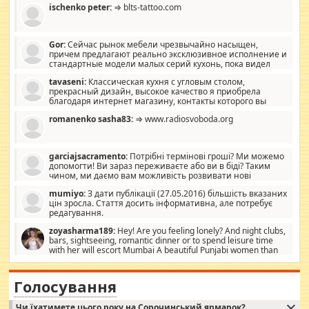
ischenko peter:
⇒ blts-tattoo.com
Gor:
Сейчас рынок мебели чрезвычайно насыщен,
причем предлагают реально эксклюзивное исполнение и
стандартные модели малых серий кухонь, пока видел
отличную кухонную мебель по дизайну, мало походит на
tavaseni:
Классическая кухня с угловым столом,
стандартные формы, в MebelOk, креативненько и что главное -
прекрасный дизайн, высокое качество я приобрела
со вкусом все в порядке, без ненужных наворотов удорожающих
благодаря интернет магазину, контакты которого вы
мебель, а это не последний фактор.
можете просмотреть https://mwood.com.ua.
romanenko sasha83:
⇒ www.radiosvoboda.org
garciajsacramento:
Потрібні термінові гроші? Ми можемо
допомогти! Ви зараз переживаєте або ви в біді? Таким
чином, ми даємо вам можливість розвивати нові
розробки. Як багата людина, я почуваю себе зобов'язаним
mumiyo:
З дати публікації (27.05.2016) більшість вказаних
допомагати людям, які намагаються дати їм шанс. Кожен
цін зросла. Стаття досить інформативна, але потребує
заслуговує на другий шанс, і, оскільки влада не зможе, вони
редагування.
повинні приймати від інших. Для нас нема багато суми, і зрілість
ми визначаємо за взаємною згодою. Ні сюрпризів, ні додаткових
zoyasharma189:
Hey! Are you feeling lonely? And night clubs,
витрат, а тільки узгоджених сум і нічого іншого. Не чекайте і не
bars, sightseeing, romantic dinner or to spend leisure time
коментуйте цей пост. Введіть суму, яку ви хочете подати, і ми
with her will escort Mumbai A beautiful Punjabi women than
зв'яжемося з вами з усіма варіантами. зв'яжіться з нами
sexy escort companion in arms that you guys feel like 5 star luxury
сьогодні на garciajsacramento@gmail.com Вам потрібні термінові
hotel had to spend the night in their search for loved solitaire free
гроші? Ми можемо допомогти!
maintenance stops in Mumbai. Here we offer fair and very attractive
Голосування
woman "Love Solitaire" beautiful figure and shapely body shapes.
Independent escort in Mumbai, truthful, friendly and cheerful girl.
Чи їхатимете цього року на Сорочинський ярмарок?
WhatsApp via an easily can see the latest pictures of her body and the