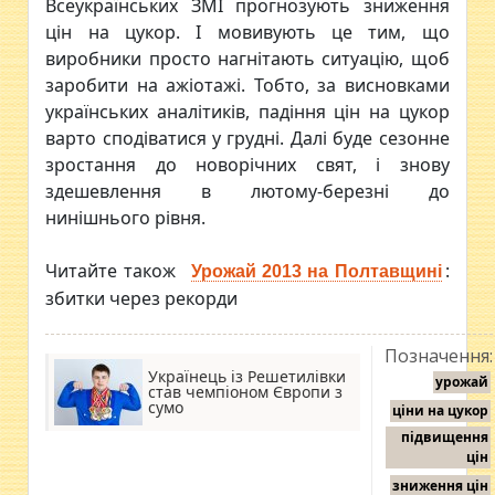
Всеукраїнських ЗМІ прогнозують зниження
цін на цукор. І мовивують це тим, що
виробники просто нагнітають ситуацію, щоб
заробити на ажіотажі. Тобто, за висновками
українських аналітиків, падіння цін на цукор
варто сподіватися у грудні. Далі буде сезонне
зростання до новорічних свят, і знову
здешевлення в лютому-березні до
нинішнього рівня.
Читайте також
:
Урожай 2013 на Полтавщині
збитки через рекорди
Позначення:
Українець із Решетилівки
урожай
став чемпіоном Європи з
сумо
ціни на цукор
підвищення
цін
зниження цін