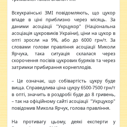
Всеукраїнські ЗМІ повідомляють, що цукор
впаде в ціні приблизно через місяць. За
даними асоціації "Укрцукор" (Національна
асоціація цукровиків України), ціни на цукор в
опті зросли на 9%, або до 6000 грн/т. За
словами голови правління асоціації Миколи
Ярчука, така ситуація склалася через
скорочення посівів цукрових буряків та через
затримки прибирання корнеплодів.
– Це означає, що собівартість цукру буде
вища. Справедлива ціна цукру 6500-7500 грн/т
в опті, значить в роздробі буде до 8 гривень,
– так на офіційному сайті асоціації "Укрцукор"
повідомив Микола Ярчук, голова правління.
На противагу цьому, деякі експерти у