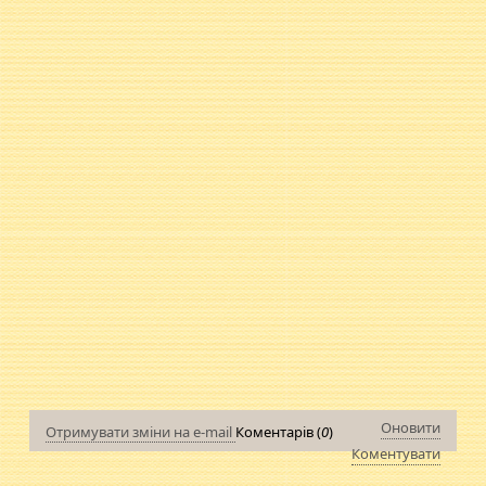
Оновити
Отримувати зміни на e-mail
Коментарів (
0
)
Коментувати