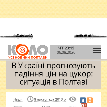
ЧТ 23:15
»
»
Головна
Новини
В Україні прогнозують
06.08.2026
падіння цін на цукор: ситуація в Полтаві
В Україні прогнозують
падіння цін на цукор:
ситуація в Полтаві
Надія
8 листопада 2013 о