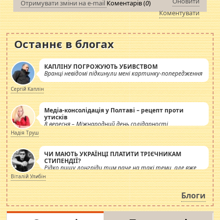
Оновити
Отримувати зміни на e-mail
Коментарів (
0
)
Коментувати
Останнє в блогах
КАПЛІНУ ПОГРОЖУЮТЬ УБИВСТВОМ
Вранці невідомі підкинули мені картинку-попередження
Сергій Каплін
Медіа-консолідація у Полтаві – рецепт проти
утисків
8 вересня – Міжнародний день солідарності
журналістів.
Надія Труш
ЧИ МАЮТЬ УКРАЇНЦІ ПЛАТИТИ ТРІЄЧНИКАМ
СТИПЕНДІЇ?
Рідко пишу лонгріди тим паче на такі теми, але вже
просто дістало! Обурюють сьогоднішні інсенуації
Віталій Улибін
навколо стипендіального питання. Штучно
роздувається ще одна соціальна катастрофа.
Блоги