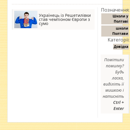
Позначення:
Українець із Решетилівки
Школи у
став чемпіоном Європи з
Полтаві
сумо
школи
Полтави
Категорії:
Довідка
Помітили
помилку?
Будь
ласка,
виділіть її
мишкою і
натисніть
Ctrl +
Enter