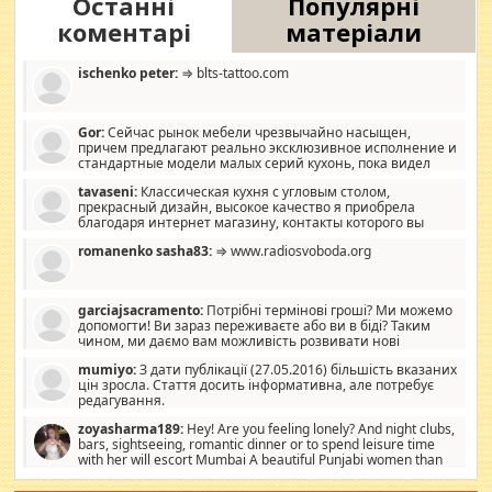
Останні
Популярні
коментарі
матеріали
ischenko peter:
⇒ blts-tattoo.com
Gor:
Сейчас рынок мебели чрезвычайно насыщен,
причем предлагают реально эксклюзивное исполнение и
стандартные модели малых серий кухонь, пока видел
отличную кухонную мебель по дизайну, мало походит на
tavaseni:
Классическая кухня с угловым столом,
стандартные формы, в MebelOk, креативненько и что главное -
прекрасный дизайн, высокое качество я приобрела
со вкусом все в порядке, без ненужных наворотов удорожающих
благодаря интернет магазину, контакты которого вы
мебель, а это не последний фактор.
можете просмотреть https://mwood.com.ua.
romanenko sasha83:
⇒ www.radiosvoboda.org
garciajsacramento:
Потрібні термінові гроші? Ми можемо
допомогти! Ви зараз переживаєте або ви в біді? Таким
чином, ми даємо вам можливість розвивати нові
розробки. Як багата людина, я почуваю себе зобов'язаним
mumiyo:
З дати публікації (27.05.2016) більшість вказаних
допомагати людям, які намагаються дати їм шанс. Кожен
цін зросла. Стаття досить інформативна, але потребує
заслуговує на другий шанс, і, оскільки влада не зможе, вони
редагування.
повинні приймати від інших. Для нас нема багато суми, і зрілість
ми визначаємо за взаємною згодою. Ні сюрпризів, ні додаткових
zoyasharma189:
Hey! Are you feeling lonely? And night clubs,
витрат, а тільки узгоджених сум і нічого іншого. Не чекайте і не
bars, sightseeing, romantic dinner or to spend leisure time
коментуйте цей пост. Введіть суму, яку ви хочете подати, і ми
with her will escort Mumbai A beautiful Punjabi women than
зв'яжемося з вами з усіма варіантами. зв'яжіться з нами
sexy escort companion in arms that you guys feel like 5 star luxury
сьогодні на garciajsacramento@gmail.com Вам потрібні термінові
hotel had to spend the night in their search for loved solitaire free