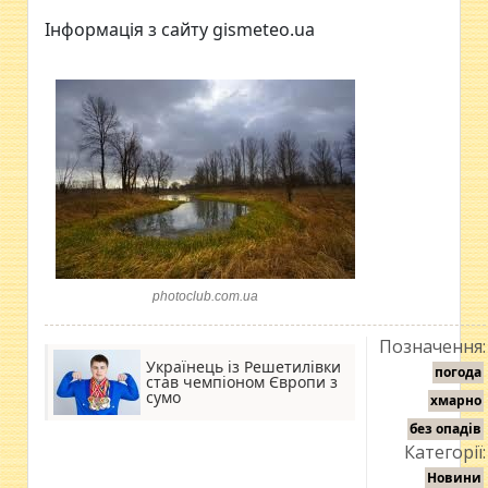
Інформація з сайту gismeteo.ua
photoclub.com.ua
Позначення:
Українець із Решетилівки
погода
став чемпіоном Європи з
сумо
хмарно
без опадів
Категорії:
Новини