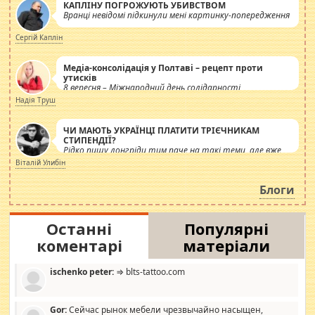
КАПЛІНУ ПОГРОЖУЮТЬ УБИВСТВОМ
Вранці невідомі підкинули мені картинку-попередження
Сергій Каплін
Медіа-консолідація у Полтаві – рецепт проти
утисків
8 вересня – Міжнародний день солідарності
журналістів.
Надія Труш
ЧИ МАЮТЬ УКРАЇНЦІ ПЛАТИТИ ТРІЄЧНИКАМ
СТИПЕНДІЇ?
Рідко пишу лонгріди тим паче на такі теми, але вже
просто дістало! Обурюють сьогоднішні інсенуації
Віталій Улибін
навколо стипендіального питання. Штучно
роздувається ще одна соціальна катастрофа.
Блоги
Останні
Популярні
коментарі
матеріали
ischenko peter:
⇒ blts-tattoo.com
Gor:
Сейчас рынок мебели чрезвычайно насыщен,