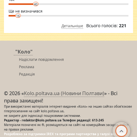
40
Ще не визначився
16
Всього голосів:
221
Детальніше
"Коло"
Надіслати повідомлення
Реклама
Редакція
© 2026 «
Kolo.poltava.ua (Новини Полтави)
» - Всі
права захищені!
При використанні матеріалів інтернет-видання «Коло» на інших сайтах обов’язкове
гіперпосилання на сайт kolo.poltava.ua,
не закрите для індексації пошуковими системами.
Редактор - redaktor@kolo.poltava.ua Телефон редакції: 613-245
Матеріали позначені як ®, розміщуються на сайті на комерційних засадах, тобто
на правах реклами.
Розроблено за підтримки IREX та програми партнерства у галузі мас-медіа