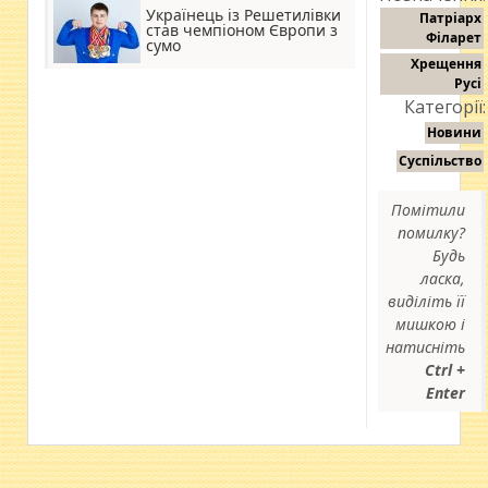
Українець із Решетилівки
Патріарх
став чемпіоном Європи з
Філарет
сумо
Хрещення
Русі
Категорії:
Новини
Суспільство
Помітили
помилку?
Будь
ласка,
виділіть її
мишкою і
натисніть
Ctrl +
Enter