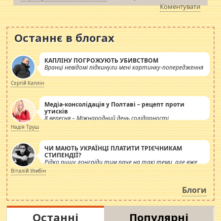
Коментувати
Останнє в блогах
КАПЛІНУ ПОГРОЖУЮТЬ УБИВСТВОМ
Вранці невідомі підкинули мені картинку-попередження
Сергій Каплін
Медіа-консолідація у Полтаві – рецепт проти
утисків
8 вересня – Міжнародний день солідарності
журналістів.
Надія Труш
ЧИ МАЮТЬ УКРАЇНЦІ ПЛАТИТИ ТРІЄЧНИКАМ
СТИПЕНДІЇ?
Рідко пишу лонгріди тим паче на такі теми, але вже
просто дістало! Обурюють сьогоднішні інсенуації
Віталій Улибін
навколо стипендіального питання. Штучно
роздувається ще одна соціальна катастрофа.
Блоги
Останні
Популярні