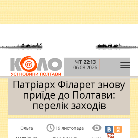
ЧТ 22:13
»
»
Головна
Новини
Патріарх Філарет знову
06.08.2026
приїде до Полтави: перелік заходів
Патріарх Філарет знову
приїде до Полтави:
перелік заходів
Ольга
19 листопада