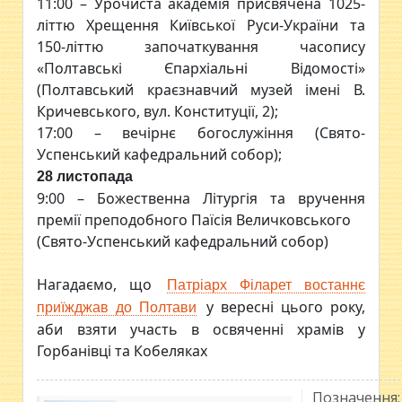
11:00 – Урочиста академія присвячена 1025-
літтю Хрещення Київської Руси-України та
150-літтю започаткування часопису
«Полтавські Єпархіальні Відомості»
(Полтавський краєзнавчий музей імені В.
Кричевського, вул. Конституції, 2);
17:00 – вечірнє богослужіння (Свято-
Успенський кафедральний собор);
28 листопада
9:00 – Божественна Літургія та вручення
премії преподобного Паїсія Величковського
(Свято-Успенський кафедральний собор)
Нагадаємо, що
Патріарх Філарет востаннє
у вересні цього року,
приїжджав до Полтави
аби взяти участь в освяченні храмів у
Горбанівці та Кобеляках
Позначення: