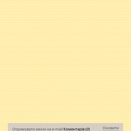
Оновити
Отримувати зміни на e-mail
Коментарів (
0
)