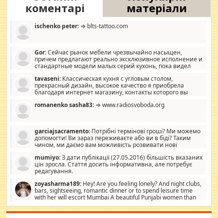
коментарі
матеріали
ischenko peter:
⇒ blts-tattoo.com
Gor:
Сейчас рынок мебели чрезвычайно насыщен,
причем предлагают реально эксклюзивное исполнение и
стандартные модели малых серий кухонь, пока видел
отличную кухонную мебель по дизайну, мало походит на
tavaseni:
Классическая кухня с угловым столом,
стандартные формы, в MebelOk, креативненько и что главное -
прекрасный дизайн, высокое качество я приобрела
со вкусом все в порядке, без ненужных наворотов удорожающих
благодаря интернет магазину, контакты которого вы
мебель, а это не последний фактор.
можете просмотреть https://mwood.com.ua.
romanenko sasha83:
⇒ www.radiosvoboda.org
garciajsacramento:
Потрібні термінові гроші? Ми можемо
допомогти! Ви зараз переживаєте або ви в біді? Таким
чином, ми даємо вам можливість розвивати нові
розробки. Як багата людина, я почуваю себе зобов'язаним
mumiyo:
З дати публікації (27.05.2016) більшість вказаних
допомагати людям, які намагаються дати їм шанс. Кожен
цін зросла. Стаття досить інформативна, але потребує
заслуговує на другий шанс, і, оскільки влада не зможе, вони
редагування.
повинні приймати від інших. Для нас нема багато суми, і зрілість
ми визначаємо за взаємною згодою. Ні сюрпризів, ні додаткових
zoyasharma189:
Hey! Are you feeling lonely? And night clubs,
витрат, а тільки узгоджених сум і нічого іншого. Не чекайте і не
bars, sightseeing, romantic dinner or to spend leisure time
коментуйте цей пост. Введіть суму, яку ви хочете подати, і ми
with her will escort Mumbai A beautiful Punjabi women than
зв'яжемося з вами з усіма варіантами. зв'яжіться з нами
sexy escort companion in arms that you guys feel like 5 star luxury
сьогодні на garciajsacramento@gmail.com Вам потрібні термінові
hotel had to spend the night in their search for loved solitaire free
гроші? Ми можемо допомогти!
maintenance stops in Mumbai. Here we offer fair and very attractive