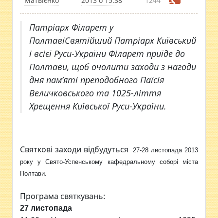
Матвієнко
2013 о 15:38
1244
Патріарх Філарет у
ПолтавіСвятійший Патріарх Київський
і всієї Руси-України Філарет приїде до
Полтави, щоб очолити заходи з нагоди
дня пам’яті преподобного Паїсія
Величковського та 1025-ліття
Хрещення Київської Руси-України.
Святкові заходи відбудуться
27-28 листопада 2013
року у Свято-Успенському кафедральному соборі міста
Полтави.
Програма святкувань:
27 листопада