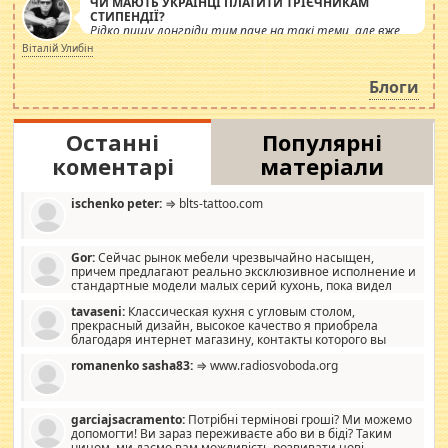
ЧИ МАЮТЬ УКРАЇНЦІ ПЛАТИТИ ТРІЄЧНИКАМ
СТИПЕНДІЇ?
Рідко пишу лонгріди тим паче на такі теми, але вже
просто дістало! Обурюють сьогоднішні інсенуації
Віталій Улибін
навколо стипендіального питання. Штучно
роздувається ще одна соціальна катастрофа.
Блоги
Останні
Популярні
коментарі
матеріали
ischenko peter:
⇒ blts-tattoo.com
Gor:
Сейчас рынок мебели чрезвычайно насыщен,
причем предлагают реально эксклюзивное исполнение и
стандартные модели малых серий кухонь, пока видел
отличную кухонную мебель по дизайну, мало походит на
tavaseni:
Классическая кухня с угловым столом,
стандартные формы, в MebelOk, креативненько и что главное -
прекрасный дизайн, высокое качество я приобрела
со вкусом все в порядке, без ненужных наворотов удорожающих
благодаря интернет магазину, контакты которого вы
мебель, а это не последний фактор.
можете просмотреть https://mwood.com.ua.
romanenko sasha83:
⇒ www.radiosvoboda.org
garciajsacramento:
Потрібні термінові гроші? Ми можемо
допомогти! Ви зараз переживаєте або ви в біді? Таким
чином, ми даємо вам можливість розвивати нові