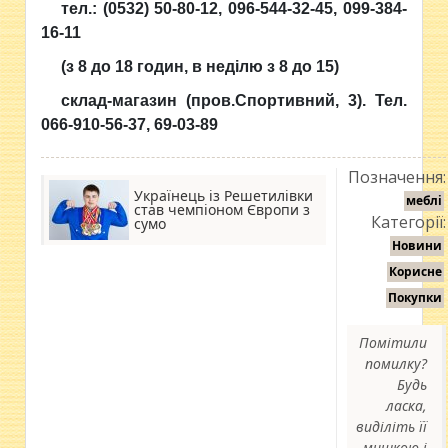
тел.: (0532) 50-80-12, 096-544-32-45, 099-384-
16-11
(з 8 до 18 годин, в неділю з 8 до 15)
склад-магазин (пров.Спортивний, 3). Тел.
066-910-56-37, 69-03-89
Позначення:
Українець із Решетилівки
меблі
став чемпіоном Європи з
Категорії:
сумо
Новини
Корисне
Покупки
Помітили
помилку?
Будь
ласка,
виділіть її
мишкою і