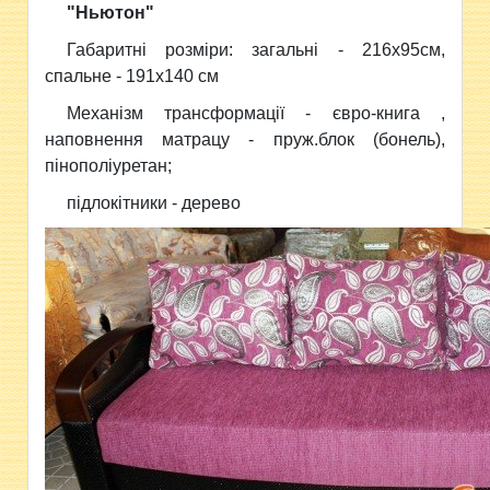
"Ньютон"
Габаритні розміри: загальні - 216х95см,
спальне - 191х140 см
Механізм трансформації - євро-книга ,
наповнення матрацу - пруж.блок (бонель),
пінополіуретан;
підлокітники - дерево