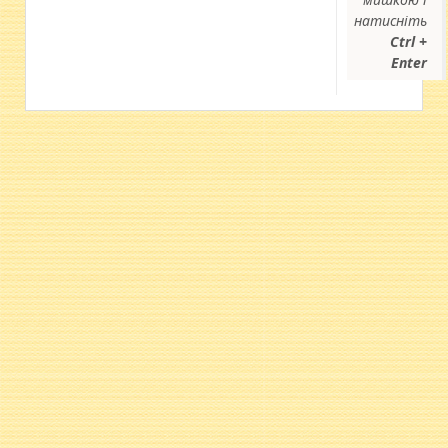
натисніть
Ctrl +
Enter