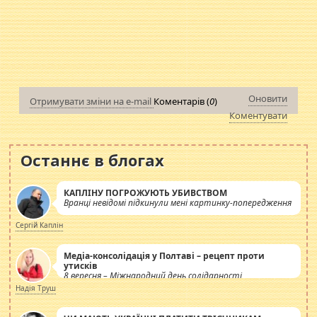
Оновити
Отримувати зміни на e-mail
Коментарів (
0
)
Коментувати
Останнє в блогах
КАПЛІНУ ПОГРОЖУЮТЬ УБИВСТВОМ
Вранці невідомі підкинули мені картинку-попередження
Сергій Каплін
Медіа-консолідація у Полтаві – рецепт проти
утисків
8 вересня – Міжнародний день солідарності
журналістів.
Надія Труш