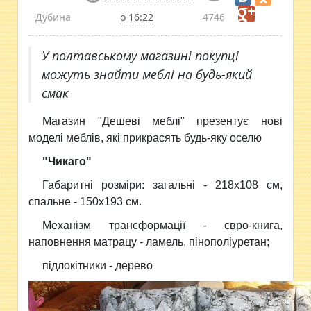
Дубина
о 16:22
4746
У полтавському магазині покупці
можуть знайти меблі на будь-який
смак
Магазин "Дешеві меблі" презентує нові
моделі меблів, які прикрасять будь-яку оселю
"Чикаго"
Габаритні розміри: загальні - 218х108 см,
спальне - 150х193 см.
Механізм трансформації - євро-книга,
наповнення матрацу - ламель, пінополіуретан;
підлокітники - дерево