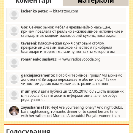
коментарі
матеріали
ischenko peter:
⇒ blts-tattoo.com
Gor:
Сейчас рынок мебели чрезвычайно насыщен,
причем предлагают реально эксклюзивное исполнение и
стандартные модели малых серий кухонь, пока видел
отличную кухонную мебель по дизайну, мало походит на
tavaseni:
Классическая кухня с угловым столом,
стандартные формы, в MebelOk, креативненько и что главное -
прекрасный дизайн, высокое качество я приобрела
со вкусом все в порядке, без ненужных наворотов удорожающих
благодаря интернет магазину, контакты которого вы
мебель, а это не последний фактор.
можете просмотреть https://mwood.com.ua.
romanenko sasha83:
⇒ www.radiosvoboda.org
garciajsacramento:
Потрібні термінові гроші? Ми можемо
допомогти! Ви зараз переживаєте або ви в біді? Таким
чином, ми даємо вам можливість розвивати нові
розробки. Як багата людина, я почуваю себе зобов'язаним
mumiyo:
З дати публікації (27.05.2016) більшість вказаних
допомагати людям, які намагаються дати їм шанс. Кожен
цін зросла. Стаття досить інформативна, але потребує
заслуговує на другий шанс, і, оскільки влада не зможе, вони
редагування.
повинні приймати від інших. Для нас нема багато суми, і зрілість
ми визначаємо за взаємною згодою. Ні сюрпризів, ні додаткових
zoyasharma189:
Hey! Are you feeling lonely? And night clubs,
витрат, а тільки узгоджених сум і нічого іншого. Не чекайте і не
bars, sightseeing, romantic dinner or to spend leisure time
коментуйте цей пост. Введіть суму, яку ви хочете подати, і ми
with her will escort Mumbai A beautiful Punjabi women than
зв'яжемося з вами з усіма варіантами. зв'яжіться з нами
sexy escort companion in arms that you guys feel like 5 star luxury
сьогодні на garciajsacramento@gmail.com Вам потрібні термінові
hotel had to spend the night in their search for loved solitaire free
гроші? Ми можемо допомогти!
maintenance stops in Mumbai. Here we offer fair and very attractive
Голосування
woman "Love Solitaire" beautiful figure and shapely body shapes.