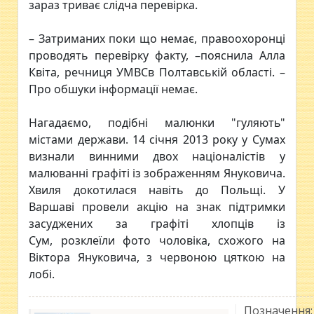
зараз триває слідча перевірка.
– Затриманих поки що немає, правоохоронці
проводять перевірку факту, –пояснила Алла
Квіта, речниця УМВСв Полтавській області. –
Про обшуки інформації немає.
Нагадаємо, подібні малюнки "гуляють"
містами держави. 14 січня 2013 року у Сумах
визнали винними двох націоналістів у
малюванні графіті із зображенням Януковича.
Хвиля докотилася навіть до Польщі. У
Варшаві провели акцію на знак підтримки
засуджених за графіті хлопців із
Сум, розклеїли фото чоловіка, схожого на
Віктора Януковича, з червоною цяткою на
лобі.
Позначення: