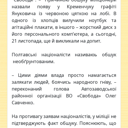
назвали появу у Кременчуку графіті
Януковича із червоною цяткою на лобі. В
одного із хлопців вилучили ноутбук та
агітаційні плакати, в іншого – жорсткий диск з
його персонального комп’ютера, а сьогодні,
21 листопада, ще й викликали на допит.
Полтавські націоналісти називаюь обшук
необґрунтованим.
– Цими діями влада просто намагається
залякати людей, боячись народного гніву, –
переконаний голова Автозаводської
районної організації ВО «Свобода» Олег
Савченко.
На противагу заявам націоналістів, у міліції не
підтверджують факт обшуку. Пояснюють, що