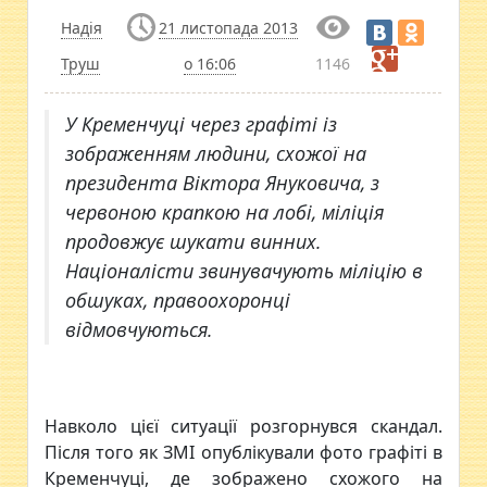
Надія
21 листопада 2013
Труш
о 16:06
1146
У Кременчуці через графіті із
зображенням людини, схожої на
президента Віктора Януковича, з
червоною крапкою на лобі, міліція
продовжує шукати винних.
Націоналісти звинувачують міліцію в
обшуках, правоохоронці
відмовчуються.
Навколо цієї ситуації розгорнувся скандал.
Після того як ЗМІ опублікували фото графіті в
Кременчуці, де зображено схожого на