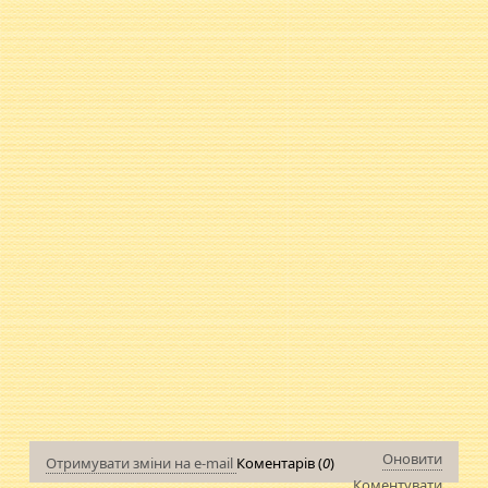
Оновити
Отримувати зміни на e-mail
Коментарів (
0
)
Коментувати