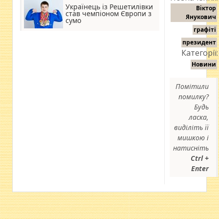
Українець із Решетилівки
Віктор
став чемпіоном Європи з
Янукович
сумо
графіті
президент
Категорії:
Новини
Помітили
помилку?
Будь
ласка,
виділіть її
мишкою і
натисніть
Ctrl +
Enter