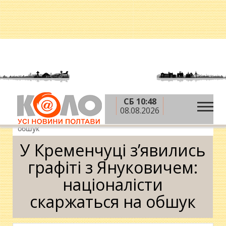
СБ 10:48
»
»
Головна
Новини
У Кременчуці з’явились
08.08.2026
графіті з Януковичем: націоналісти скаржаться на
обшук
У Кременчуці з’явились
графіті з Януковичем:
націоналісти
скаржаться на обшук