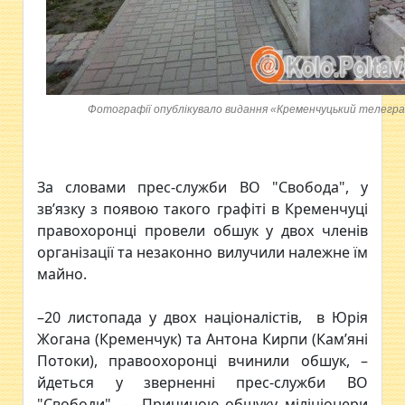
Фотографії опублікувало видання «Кременчуцький телегр
За словами прес-служби ВО "Свобода", у
зв’язку з появою такого графіті в Кременчуці
правохоронці провели обшук у двох членів
організації та незаконно вилучили належне їм
майно.
–20 листопада у двох націоналістів, в Юрія
Жогана (Кременчук) та Антона Кирпи (Кам’яні
Потоки), правоохоронці вчинили обшук, –
йдеться у зверненні прес-служби ВО
"Свободи". – Причиною обшуку міліціонери