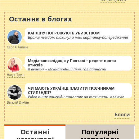
Останнє в блогах
КАПЛІНУ ПОГРОЖУЮТЬ УБИВСТВОМ
Вранці невідомі підкинули мені картинку-попередження
Сергій Каплін
Медіа-консолідація у Полтаві – рецепт проти
утисків
8 вересня – Міжнародний день солідарності
журналістів.
Надія Труш
ЧИ МАЮТЬ УКРАЇНЦІ ПЛАТИТИ ТРІЄЧНИКАМ
СТИПЕНДІЇ?
Рідко пишу лонгріди тим паче на такі теми, але вже
просто дістало! Обурюють сьогоднішні інсенуації
Віталій Улибін
навколо стипендіального питання. Штучно
роздувається ще одна соціальна катастрофа.
Блоги
Останні
Популярні