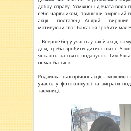
добру справу. Усміхнені дівчата-волон
себе чарівником, принісши омріяний по
акції – полтавець Андрій – вирішив
мотивуючи своє бажання зробити малеч
– Вперше беру участь у такій акції, чом
діти, треба зробити дитині свято. У м
чекають на свято подарунок. Тим більш
немає батьків.
Родзинка цьогорічної акції – можливіс
участь у фотоконкурсі та виграти по
таємниці.