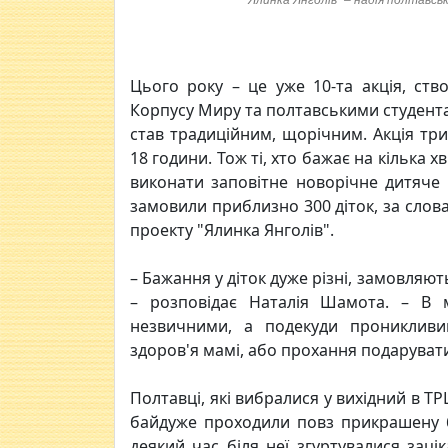
"Ялинка Янголів" – надія полтавсь
Цього року – це уже 10-та акція, ст
Корпусу Миру та полтавськими студента
став традиційним, щорічним. Акція три
18 години. Тож ті, хто бажає на кілька 
виконати заповітне новорічне дитяче
замовили приблизно 300 діток, за слов
проекту "Ялинка Янголів".
– Бажання у діток дуже різні, замовляю
– розповідає Наталія Шамота. – В 
незвичними, а подекуди проникливи
здоров'я мамі, або прохання подарувати 
Полтавці, які вибралися у вихідний в Т
байдуже проходили повз прикрашену б
деякий час біля неї згуртувалися заці