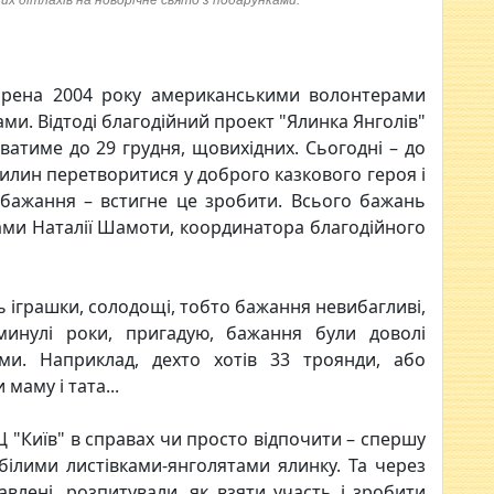
ких дітлахів на новорічне свято з подарунками.
ворена 2004 року американськими волонтерами
ми. Відтоді благодійний проект "Ялинка Янголів"
ватиме до 29 грудня, щовихідних. Сьогодні – до
хвилин перетворитися у доброго казкового героя і
 бажання – встигне це зробити. Всього бажань
ами Наталії Шамоти, координатора благодійного
ть іграшки, солодощі, тобто бажання невибагливі,
минулі роки, пригадую, бажання були доволі
ми. Наприклад, дехто хотів 33 троянди, або
маму і тата...
РЦ "Київ" в справах чи просто відпочити – спершу
ілими листівками-янголятами ялинку. Та через
кавлені, розпитували, як взяти участь і зробити