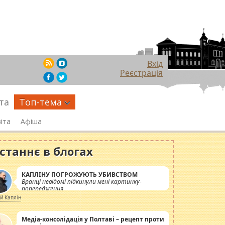
Вхід
Реєстрація
та
Топ-тема
іта
Афіша
станнє в блогах
КАПЛІНУ ПОГРОЖУЮТЬ УБИВСТВОМ
Вранці невідомі підкинули мені картинку-
попередження
ій Каплін
Медіа-консолідація у Полтаві – рецепт проти