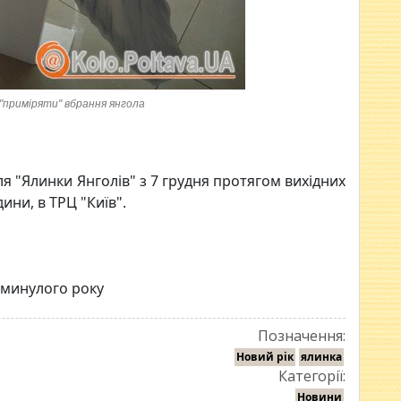
"приміряти" вбрання янгола
я "Ялинки Янголів" з 7 грудня протягом вихідних
одини, в ТРЦ "Київ".
минулого року
Позначення:
Новий рік
ялинка
Категорії:
Новини