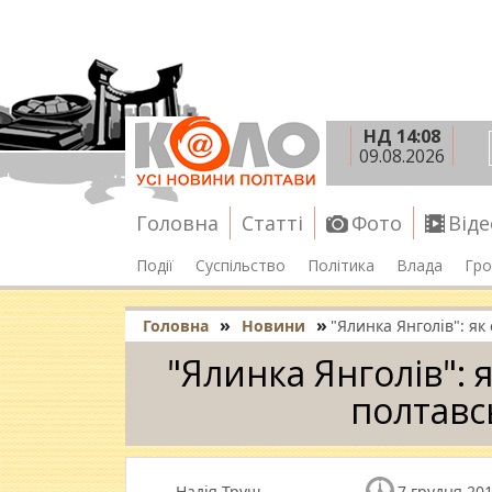
НД 14:08
09.08.2026
Головна
Статті
Фото
Віде
Події
Суспільство
Політика
Влада
Гро
»
»
Головна
Новини
"Ялинка Янголів": як
"Ялинка Янголів": 
полтавс
Надія Труш
7 грудня 201