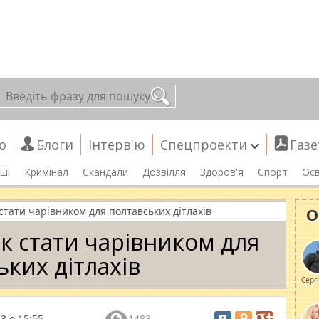
о
Блоги
Інтерв'ю
Спецпроекти
Газе
ші
Кримінал
Скандали
Дозвілля
Здоров'я
Спорт
Осв
О
 стати чарівником для полтавських дітлахів
як стати чарівником для
ьких дітлахів
Серг
3 о 15:55
1483