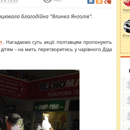
Наді
рацювала благодійна "Ялинка Янголів".
Віта
. Нагадаємо суть акції: полтавцям пропонують
т
 дітям – на мить перетворитись у чарівного Діда
ку
ди
кр
бе
вы
по