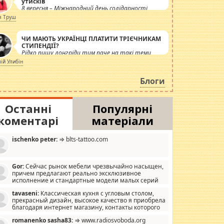
утисків
8 вересня – Міжнародний день солідарності
журналістів.
я Труш
ЧИ МАЮТЬ УКРАЇНЦІ ПЛАТИТИ ТРІЄЧНИКАМ
СТИПЕНДІЇ?
Рідко пишу лонгріди тим паче на такі теми,
але вже просто дістало! Обурюють сьогоднішні
лій Улибін
інсенуації навколо стипендіального питання.
Штучно роздувається ще одна соціальна
Блоги
катастрофа.
Останні
Популярні
коментарі
матеріали
ischenko peter:
⇒ blts-tattoo.com
Gor:
Сейчас рынок мебели чрезвычайно насыщен,
причем предлагают реально эксклюзивное
исполнение и стандартные модели малых серий
хонь, пока видел отличную кухонную мебель по
tavaseni:
Классическая кухня с угловым столом,
зайну, мало походит на стандартные формы, в MebelOk,
прекрасный дизайн, высокое качество я приобрела
еативненько и что главное - со вкусом все в порядке,
благодаря интернет магазину, контакты которого
з ненужных наворотов удорожающих мебель, а это не
 можете просмотреть https://mwood.com.ua.
следний фактор.
romanenko sasha83:
⇒ www.radiosvoboda.org