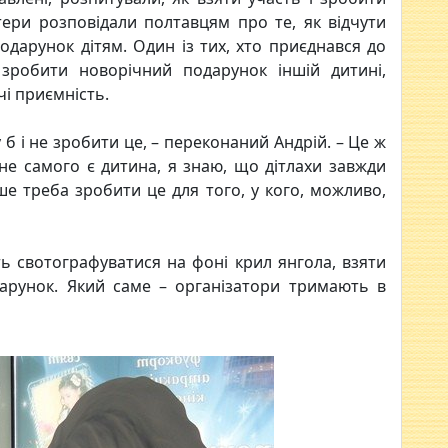
тери розповідали полтавцям про те, як відчути
дарунок дітям. Один із тих, хто приєднався до
 зробити новорічний подарунок іншій дитині,
і приємність.
у б і не зробити це, – переконаний Андрій. – Це ж
ене самого є дитина, я знаю, що дітлахи завжди
е треба зробити це для того, у кого, можливо,
ть свотографуватися на фоні крил янгола, взяти
дарунок. Який саме – організатори тримають в