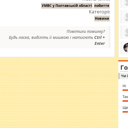
УМВС у Полтавській області
побиття
Категорії:
Новини
ро
се
Помітили помилку?
да
Будь ласка, виділіть її мишкою і натисніть
Ctrl +
ос
ін
Enter
за
тіл
ком
bea
ми
tha
на
nig
Г
по
in 
Sol
Чи 
Ind
gir
bod
Ні
alw
Mir
you
Так
⇒ 
Ще