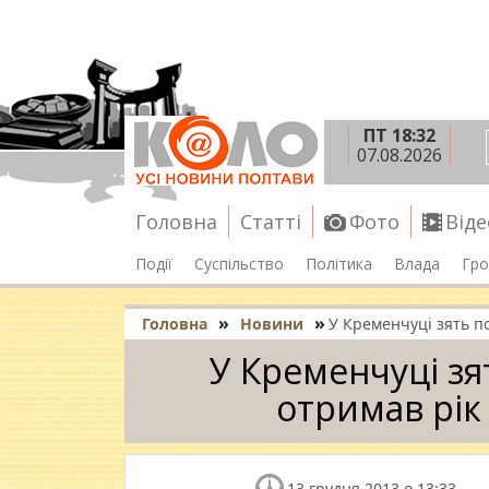
ПТ 18:32
07.08.2026
Головна
Статті
Фото
Віде
Події
Суспільство
Політика
Влада
Гро
»
»
Головна
Новини
У Кременчуці зять п
У Кременчуці зя
отримав рік
13 грудня 2013 о 13:33