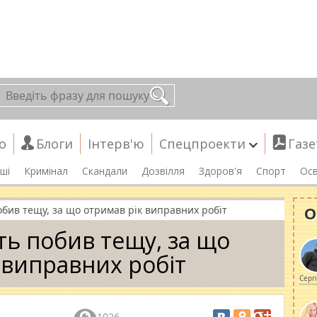
о
Блоги
Інтерв'ю
Спецпроекти
Газе
ші
Кримінал
Скандали
Дозвілля
Здоров'я
Спорт
Осв
О
обив тещу, за що отримав рік виправних робіт
ть побив тещу, за що
 виправних робіт
Серг
1026