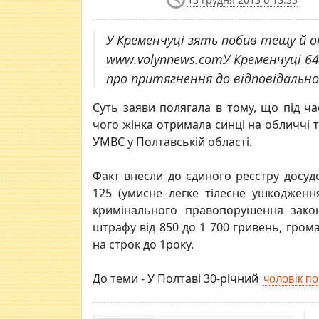
У Кременчуці зять побив тещу й 
www.volynnews.comУ Кременчуці 64-
про притягнення до відповідально
Суть заяви полягала в тому, що під ча
чого жінка отримала синці на обличчі т
УМВС у Полтавській області.
Факт внесли до єдиного реєстру досудо
125 (умисне легке тілесне ушкодженн
кримінального правопорушення зако
штрафу від 850 до 1 700 гривень, гром
на строк до 1року.
До теми - У Полтаві 30-річний
чоловік по