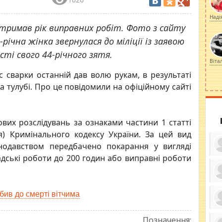
Наді
отримав рік виправних робіт. Фото з сайту
річна жінка звернулася до міліції із заявою
сті свого 44-річного зятя.
Віта
с сварки останній дав волю рукам, в результаті
а тулубі. Про це повідомили на офіційному сайті
вих розслідувань за ознаками частини 1 статті
я) Кримінального кодексу України. За цей вид
нодавством передбачено покарання у вигляді
адські роботи до 200 годин або виправні роботи
ку
ди
бив до смерті вітчима
кр
бе
вы
по
Позначення: