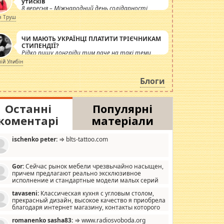
утисків
8 вересня – Міжнародний день солідарності
журналістів.
я Труш
ЧИ МАЮТЬ УКРАЇНЦІ ПЛАТИТИ ТРІЄЧНИКАМ
СТИПЕНДІЇ?
Рідко пишу лонгріди тим паче на такі теми,
але вже просто дістало! Обурюють сьогоднішні
лій Улибін
інсенуації навколо стипендіального питання.
Штучно роздувається ще одна соціальна
Блоги
катастрофа.
Останні
Популярні
коментарі
матеріали
ischenko peter:
⇒ blts-tattoo.com
Gor:
Сейчас рынок мебели чрезвычайно насыщен,
причем предлагают реально эксклюзивное
исполнение и стандартные модели малых серий
хонь, пока видел отличную кухонную мебель по
tavaseni:
Классическая кухня с угловым столом,
зайну, мало походит на стандартные формы, в MebelOk,
прекрасный дизайн, высокое качество я приобрела
еативненько и что главное - со вкусом все в порядке,
благодаря интернет магазину, контакты которого
з ненужных наворотов удорожающих мебель, а это не
 можете просмотреть https://mwood.com.ua.
следний фактор.
romanenko sasha83:
⇒ www.radiosvoboda.org