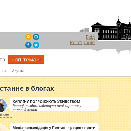
Вхід
Реєстрація
та
Топ-тема
іта
Афіша
станнє в блогах
КАПЛІНУ ПОГРОЖУЮТЬ УБИВСТВОМ
Вранці невідомі підкинули мені картинку-
попередження
ій Каплін
Медіа-консолідація у Полтаві – рецепт проти