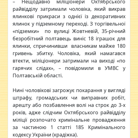
– Нещодавно міліціонери Октябрського
райвідділу затримали чоловіка, який викрав
ялинкові прикраси з однієї із декоративних
ялинок у підземному переході. З торгівельної
«підземки» по вулиці Жовтневій, 35-річний
безробітний полтавець виніс 18 іграшок для
ялинки, спричинивши власникам майже 180
гривень збитку. Чоловіка, який намагався
втекти, міліціонери затримали на виході «по
гарячих слідах», – повідомили в УМВС у
Полтавській області.
Нині чоловікові загрожує покарання у вигляді
штрафу, громадських чи виправних робіт,
арешту або позбавлення волі на строк до 3-х
років, адже слідчим Октябрського райвідділу
міліції розпочато кримінальне провадження
за частиною 1 статті 185 Кримінального
кодексу України (крадіжка).