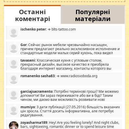
Останні
Популярні
коментарі
матеріали
ischenko peter:
⇒ blts-tattoo.com
Gor:
Сейчас рынок мебели чрезвычайно насыщен,
причем предлагают реально эксклюзивное исполнение и
стандартные модели малых серий кухонь, пока видел
отличную кухонную мебель по дизайну, мало походит на
tavaseni:
Классическая кухня с угловым столом,
стандартные формы, в MebelOk, креативненько и что главное -
прекрасный дизайн, высокое качество я приобрела
со вкусом все в порядке, без ненужных наворотов удорожающих
благодаря интернет магазину, контакты которого вы
мебель, а это не последний фактор.
можете просмотреть https://mwood.com.ua.
romanenko sasha83:
⇒ www.radiosvoboda.org
garciajsacramento:
Потрібні термінові гроші? Ми можемо
допомогти! Ви зараз переживаєте або ви в біді? Таким
чином, ми даємо вам можливість розвивати нові
розробки. Як багата людина, я почуваю себе зобов'язаним
mumiyo:
З дати публікації (27.05.2016) більшість вказаних
допомагати людям, які намагаються дати їм шанс. Кожен
цін зросла. Стаття досить інформативна, але потребує
заслуговує на другий шанс, і, оскільки влада не зможе, вони
редагування.
повинні приймати від інших. Для нас нема багато суми, і зрілість
ми визначаємо за взаємною згодою. Ні сюрпризів, ні додаткових
zoyasharma189:
Hey! Are you feeling lonely? And night clubs,
витрат, а тільки узгоджених сум і нічого іншого. Не чекайте і не
bars, sightseeing, romantic dinner or to spend leisure time
коментуйте цей пост. Введіть суму, яку ви хочете подати, і ми