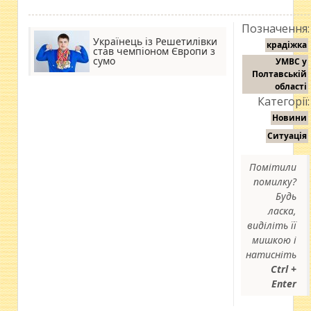
Позначення:
Українець із Решетилівки
крадіжка
став чемпіоном Європи з
сумо
УМВС у
Полтавській
області
Категорії:
Новини
Ситуація
Помітили
помилку?
Будь
ласка,
виділіть її
мишкою і
натисніть
Ctrl +
Enter