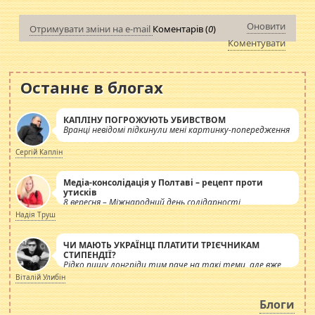
Оновити
Отримувати зміни на e-mail
Коментарів (
0
)
Коментувати
Останнє в блогах
КАПЛІНУ ПОГРОЖУЮТЬ УБИВСТВОМ
Вранці невідомі підкинули мені картинку-попередження
Сергій Каплін
Медіа-консолідація у Полтаві – рецепт проти
утисків
8 вересня – Міжнародний день солідарності
журналістів.
Надія Труш
ЧИ МАЮТЬ УКРАЇНЦІ ПЛАТИТИ ТРІЄЧНИКАМ
СТИПЕНДІЇ?
Рідко пишу лонгріди тим паче на такі теми, але вже
просто дістало! Обурюють сьогоднішні інсенуації
Віталій Улибін
навколо стипендіального питання. Штучно
роздувається ще одна соціальна катастрофа.
Блоги