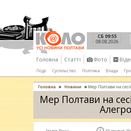
СБ 09:55
08.08.2026
Головна
Статті
Фото
Віде
Події
Суспільство
Політика
Влада
Гро
»
»
Головна
Новини
Мер Полтави на сесії
Мер Полтави на сесі
Алегро
Надія Труш
27 грудня 20