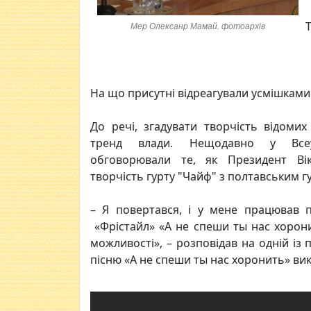
Т
Мер Олексанр Мамай. фотоархів
На що присутні відреагували усмішками.
До речі, згадувати творчість відомих
тренд влади. Нещодавно у Всеу
обговорювали те, як Президент Ві
творчість гурту "Чайф" з полтавським г
– Я повертався, і у мене працював п
«Фрістайл» «А не спеши ты нас хоронит
можливості», – розповідав на одній із
пісню «А не спеши ты нас хоронить» вик