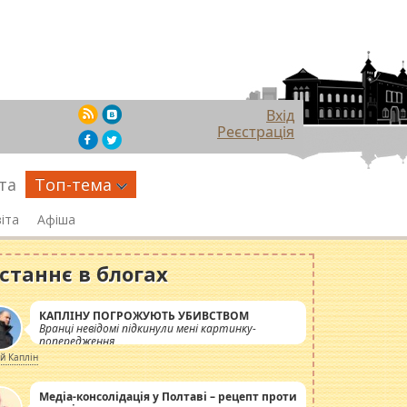
Вхід
Реєстрація
та
Топ-тема
іта
Афіша
станнє в блогах
КАПЛІНУ ПОГРОЖУЮТЬ УБИВСТВОМ
Вранці невідомі підкинули мені картинку-
попередження
ій Каплін
Медіа-консолідація у Полтаві – рецепт проти