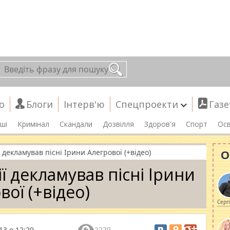
о
Блоги
Інтерв'ю
Спецпроекти
Газе
ші
Кримінал
Скандали
Дозвілля
Здоров'я
Спорт
Осв
О
 декламував пісні Ірини Алегрової (+відео)
ї декламував пісні Ірини
вої (+відео)
Серг
13 о 12:29
2279