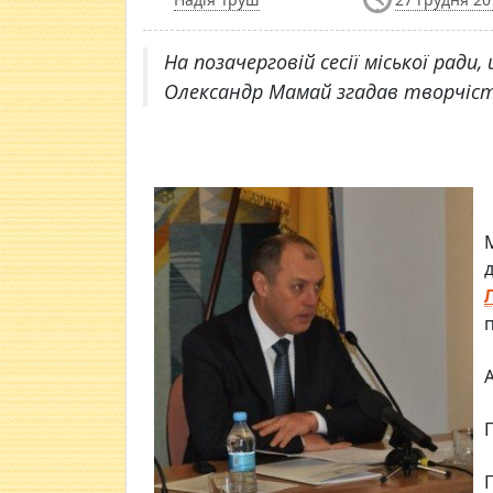
На позачерговій сесії міської ради,
Олександр Мамай згадав творчість
п