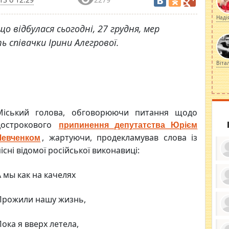
Наді
 що відбулася сьогодні, 27 грудня, мер
 співачки Ірини Алегрової.
Віта
Міський голова, обговорюючи питання щодо
дострокового
припинення депутатства Юрієм
, жартуючи, продекламував слова із
Левченком
існі відомої російської виконавиці:
А мы как на качелях
ку
Прожили нашу жизнь,
ди
кр
бе
вы
по
Пока я вверх летела,