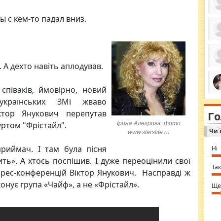
ы с кем-то падал вниз.
ро
се
да
ос
 А дехто навіть аплодував.
ін
за
тіл
 співаків, ймовірно, новий
ком
bea
ми
країнських ЗМі жваво
tha
на
nig
ктор Янукович перепутав
Г
по
in 
уртом "Фрістайл".
Ірина Алегрова. фото
Sol
Чи 
Ind
www.starslife.ru
gir
bod
риймач. І там була пісня
Ні
alw
Mir
ь». А хтось поспішив. І дуже переоцінили свої
you
Так
 прес-конференцій Віктор Янукович. Насправді ж
⇒ 
онує група «Чайф», а не «Фрістайл».
Ще