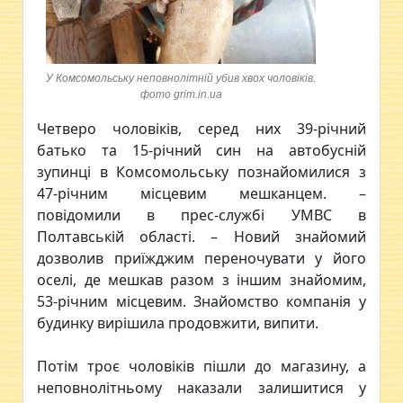
У Комсомольську неповнолітній убив хвох чоловіків.
фото grim.in.ua
Четверо чоловіків, серед них 39-річний
батько та 15-річний син на автобусній
зупинці в Комсомольську познайомилися з
47-річним місцевим мешканцем. –
повідомили в прес-службі УМВС в
Полтавській області. – Новий знайомий
дозволив приїжджим переночувати у його
оселі, де мешкав разом з іншим знайомим,
53-річним місцевим. Знайомство компанія у
будинку вирішила продовжити, випити.
Потім троє чоловіків пішли до магазину, а
неповнолітньому наказали залишитися у