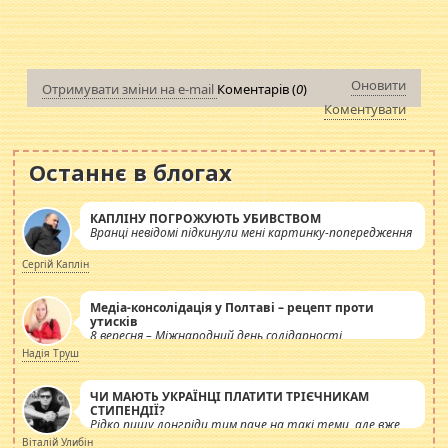
Оновити
Отримувати зміни на e-mail
Коментарів (
0
)
Коментувати
Останнє в блогах
КАПЛІНУ ПОГРОЖУЮТЬ УБИВСТВОМ
Вранці невідомі підкинули мені картинку-попередження
Сергій Каплін
Медіа-консолідація у Полтаві – рецепт проти
утисків
8 вересня – Міжнародний день солідарності
журналістів.
Надія Труш
ЧИ МАЮТЬ УКРАЇНЦІ ПЛАТИТИ ТРІЄЧНИКАМ
СТИПЕНДІЇ?
Рідко пишу лонгріди тим паче на такі теми, але вже
просто дістало! Обурюють сьогоднішні інсенуації
Віталій Улибін