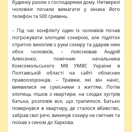
будинку разом з господарями дому. Нетверезі
чоловіки почали вимагати у юнака його
телефон та 500 гривень.
– Під час конфлікту один із чоловіків почав
погрожувати хлопцеві сокирою, але підліток
спритно вихопив з руки сокиру та ударив нею
обох чоловіків, – пояснював Андрій
Алексенко, помічник начальника
Комсомольського МВ УМВС України в
Полтавській області на сайті обласних
правоохоронців. – Травми, які він наніс,
виявилися не сумісними з життям. Потім
хлопець пішов з квартири, на сходах зустрів
батька, розповів все, що трапилося. Батько
повернувся в квартиру, де сталося вбивство,
забрав свої речі, викинув сокиру на смітник та
поїхав з сином до Харкова.