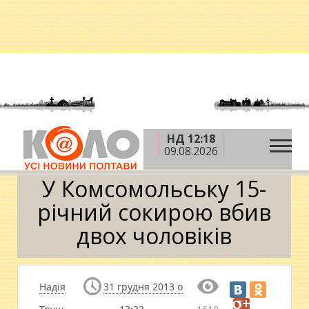
НД 12:18
»
»
Головна
Новини
У Комсомольську 15-річний
09.08.2026
сокирою вбив двох чоловіків
У Комсомольську 15-
річний сокирою вбив
двох чоловіків
Надія
31 грудня 2013 о