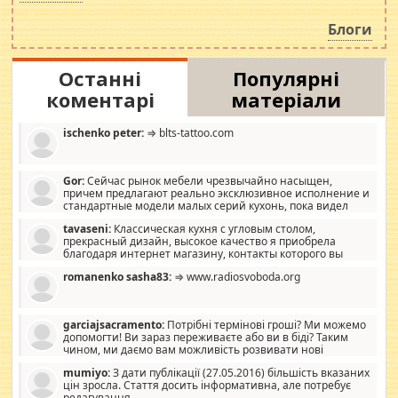
навколо стипендіального питання. Штучно
роздувається ще одна соціальна катастрофа.
Блоги
Останні
Популярні
коментарі
матеріали
ischenko peter:
⇒ blts-tattoo.com
Gor:
Сейчас рынок мебели чрезвычайно насыщен,
причем предлагают реально эксклюзивное исполнение и
стандартные модели малых серий кухонь, пока видел
отличную кухонную мебель по дизайну, мало походит на
tavaseni:
Классическая кухня с угловым столом,
стандартные формы, в MebelOk, креативненько и что главное -
прекрасный дизайн, высокое качество я приобрела
со вкусом все в порядке, без ненужных наворотов удорожающих
благодаря интернет магазину, контакты которого вы
мебель, а это не последний фактор.
можете просмотреть https://mwood.com.ua.
romanenko sasha83:
⇒ www.radiosvoboda.org
garciajsacramento:
Потрібні термінові гроші? Ми можемо
допомогти! Ви зараз переживаєте або ви в біді? Таким
чином, ми даємо вам можливість розвивати нові
розробки. Як багата людина, я почуваю себе зобов'язаним
mumiyo:
З дати публікації (27.05.2016) більшість вказаних
допомагати людям, які намагаються дати їм шанс. Кожен
цін зросла. Стаття досить інформативна, але потребує
заслуговує на другий шанс, і, оскільки влада не зможе, вони
редагування.