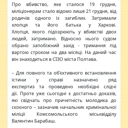
Про вбивство, яке сталося 19 грудня,
міліціонерам стало відомо лише 21 грудня, від
родичів одного із загиблих. Затримали
хлопця та його батька у Харкові.
Хлопця, якого підозрюють у вбивстві двох
людей, затримано. Відносно нього судом
обрано запобіжний захід - тримання під
вартою строком на два місяці. На даний час
він знаходиться в СІЗО міста Полтава.
– Для повного та об’єктивного встановлення
істини у справі назначено ряд
експертиз та проведено необхідні слідчі
дії. Проте уже сьогодні є достатньо доказів,
які свідчать про причетність молодика до
скоєного – зазначив начальник кримінальної
міліції Комсомольського міськвідділу
Валентин Барабаш.