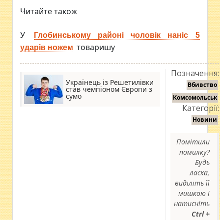
Читайте також
У
Глобинському районі чоловік наніс 5
товаришу
ударів ножем
Позначення:
Українець із Решетилівки
Вбивство
став чемпіоном Європи з
сумо
Комсомольськ
Категорії:
Новини
Помітили
помилку?
Будь
ласка,
виділіть її
мишкою і
натисніть
Ctrl +