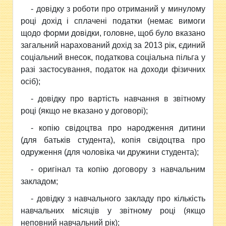
- довідку з роботи про отриманий у минулому
році дохід і сплачені податки (немає вимоги
щодо форми довідки, головне, щоб було вказано
загальний нарахований дохід за 2013 рік, єдиний
соціальний внесок, податкова соціальна пільга у
разі застосування, податок на доходи фізичних
осіб);
- довідку про вартість навчання в звітному
році (якщо не вказано у договорі);
- копію свідоцтва про народження дитини
(для батьків студента), копія свідоцтва про
одруження (для чоловіка чи дружини студента);
- оригінал та копію договору з навчальним
закладом;
- довідку з навчального закладу про кількість
навчальних місяців у звітному році (якщо
неповний навчальний рік);