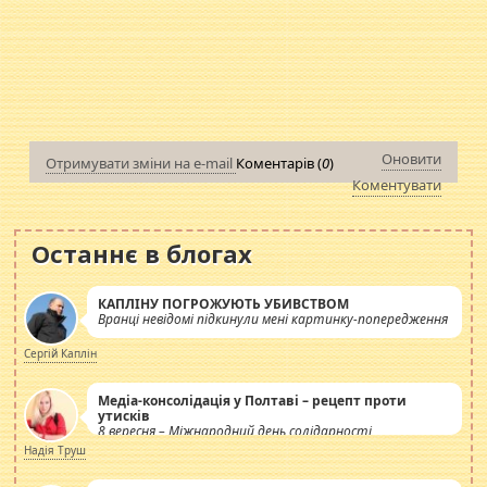
Оновити
Отримувати зміни на e-mail
Коментарів (
0
)
Коментувати
Останнє в блогах
КАПЛІНУ ПОГРОЖУЮТЬ УБИВСТВОМ
Вранці невідомі підкинули мені картинку-попередження
Сергій Каплін
Медіа-консолідація у Полтаві – рецепт проти
утисків
8 вересня – Міжнародний день солідарності
журналістів.
Надія Труш