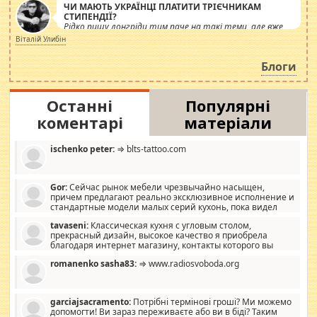
ЧИ МАЮТЬ УКРАЇНЦІ ПЛАТИТИ ТРІЄЧНИКАМ
СТИПЕНДІЇ?
Рідко пишу лонгріди тим паче на такі теми, але вже
просто дістало! Обурюють сьогоднішні інсенуації
Віталій Улибін
навколо стипендіального питання. Штучно
роздувається ще одна соціальна катастрофа.
Блоги
Останні
Популярні
коментарі
матеріали
ischenko peter:
⇒ blts-tattoo.com
Gor:
Сейчас рынок мебели чрезвычайно насыщен,
причем предлагают реально эксклюзивное исполнение и
стандартные модели малых серий кухонь, пока видел
отличную кухонную мебель по дизайну, мало походит на
tavaseni:
Классическая кухня с угловым столом,
стандартные формы, в MebelOk, креативненько и что главное -
прекрасный дизайн, высокое качество я приобрела
со вкусом все в порядке, без ненужных наворотов удорожающих
благодаря интернет магазину, контакты которого вы
мебель, а это не последний фактор.
можете просмотреть https://mwood.com.ua.
romanenko sasha83:
⇒ www.radiosvoboda.org
garciajsacramento:
Потрібні термінові гроші? Ми можемо
допомогти! Ви зараз переживаєте або ви в біді? Таким