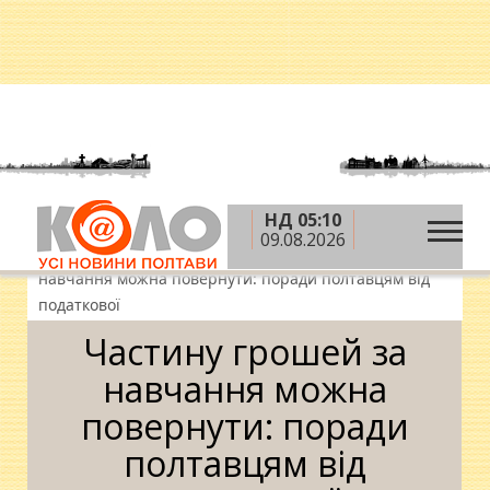
НД 05:10
»
»
»
Головна
Новини
Освіта
09.08.2026
»
Студентські новини
Частину грошей за
навчання можна повернути: поради полтавцям від
податкової
Частину грошей за
навчання можна
повернути: поради
полтавцям від