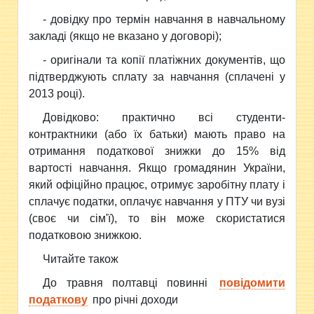
- довідку про термін навчання в навчальному
закладі (якщо не вказано у договорі);
- оригінали та копії платіжних документів, що
підтверджують сплату за навчання (сплачені у
2013 році).
Довідково: практично всі студенти-
контрактники (або їх батьки) мають право на
отримання податкової знижки до 15% від
вартості навчання. Якщо громадянин України,
який офіційно працює, отримує заробітну плату і
сплачує податки, оплачує навчання у ПТУ чи вузі
(своє чи сім'ї), то він може скористатися
податковою знижкою.
Читайте також
До травня полтавці повинні
повідомити
податкову
про річні доходи