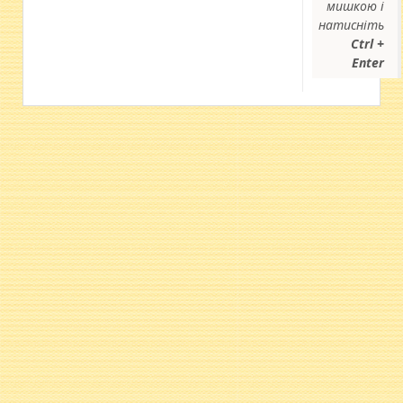
мишкою і
натисніть
Ctrl +
Enter