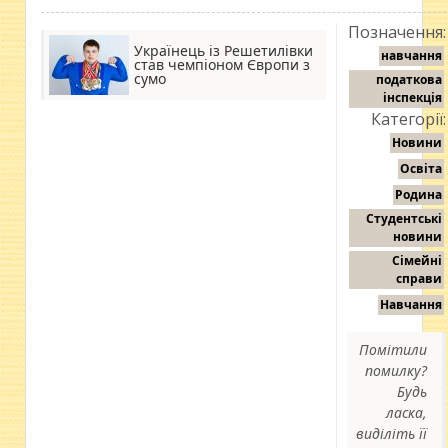
Позначення:
Українець із Решетилівки
навчання
став чемпіоном Європи з
сумо
податкова
інспекція
Категорії:
Новини
Освіта
Родина
Студентські
новини
Сімейні
справи
Навчання
Помітили
помилку?
Будь
ласка,
виділіть її