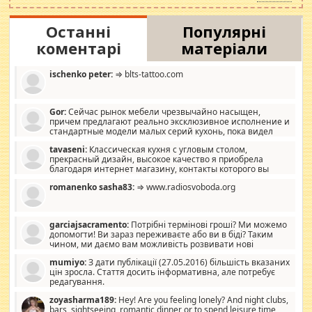
Останні
Популярні
коментарі
матеріали
ischenko peter:
⇒ blts-tattoo.com
Gor:
Сейчас рынок мебели чрезвычайно насыщен,
причем предлагают реально эксклюзивное исполнение и
стандартные модели малых серий кухонь, пока видел
отличную кухонную мебель по дизайну, мало походит на
tavaseni:
Классическая кухня с угловым столом,
стандартные формы, в MebelOk, креативненько и что главное -
прекрасный дизайн, высокое качество я приобрела
со вкусом все в порядке, без ненужных наворотов удорожающих
благодаря интернет магазину, контакты которого вы
мебель, а это не последний фактор.
можете просмотреть https://mwood.com.ua.
romanenko sasha83:
⇒ www.radiosvoboda.org
garciajsacramento:
Потрібні термінові гроші? Ми можемо
допомогти! Ви зараз переживаєте або ви в біді? Таким
чином, ми даємо вам можливість розвивати нові
розробки. Як багата людина, я почуваю себе зобов'язаним
mumiyo:
З дати публікації (27.05.2016) більшість вказаних
допомагати людям, які намагаються дати їм шанс. Кожен
цін зросла. Стаття досить інформативна, але потребує
заслуговує на другий шанс, і, оскільки влада не зможе, вони
редагування.
повинні приймати від інших. Для нас нема багато суми, і зрілість
ми визначаємо за взаємною згодою. Ні сюрпризів, ні додаткових
zoyasharma189:
Hey! Are you feeling lonely? And night clubs,
витрат, а тільки узгоджених сум і нічого іншого. Не чекайте і не
bars, sightseeing, romantic dinner or to spend leisure time