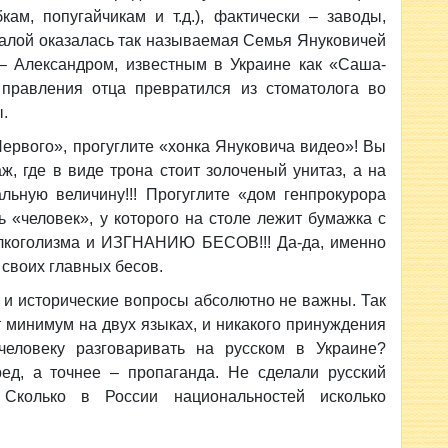
кам, попугайчикам и т.д.), фактически – заводы,
далой оказалась так называемая Семья Януковичей
– Александром, известным в Украине как «Саша-
 правления отца превратился из стоматолога во
.
ервого», прогуглите «хонка Януковича видео»! Вы
ж, где в виде трона стоит золоченый унитаз, а на
ную величину!!! Прогуглите «дом генпрокурора
 «человек», у которого на столе лежит бумажка с
лкоголизма и ИЗГНАНИЮ БЕСОВ!!! Да-да, именно
своих главных бесов.
 и исторические вопросы абсолютно не важны. Так
т минимум на двух языках, и никакого принуждения
человеку разговаривать на русском в Украине?
ед, а точнее – пропаганда. Не сделали русский
Сколько в России национальностей исколько