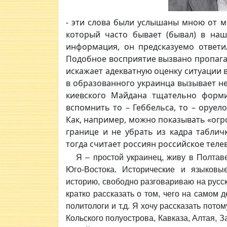
- эти слова были услышаны мною от мо
который часто бывает (бывал) в наше
информация, он предсказуемо ответи
Подобное восприятие вызвано пропаган
искажает адекватную оценку ситуации 
в образованного украинца вызывает не
киевского Майдана тщательно форм
вспомнить то – Геббельса, то – оруел
Как, например, можно показывать «огр
границе и не убрать из кадра таблич
тогда считает россиян российское теле
Я – простой украинец, живу в Полтав
Юго-Востока. Исторические и языков
историю, свободно разговариваю на русск
кратко рассказать о том, чего на самом 
политологи и т.д. Я хочу рассказать потом
Кольского полуострова, Кавказа, Алтая, З