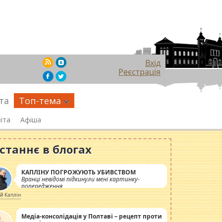
Вхід
Реєстрація
та
Топ-тема
іта
Афіша
станнє в блогах
КАПЛІНУ ПОГРОЖУЮТЬ УБИВСТВОМ
Вранці невідомі підкинули мені картинку-
попередження
ій Каплін
Медіа-консолідація у Полтаві – рецепт проти