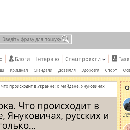
о
Блоги
Інтерв'ю
Спецпроекти
Газе
ші
Кримінал
Скандали
Дозвілля
Здоров'я
Спорт
Осв
О
 Что происходит в Украине: о Майдане, Януковичах,
ка. Что происходит в
, Януковичах, русских и
Серг
только…