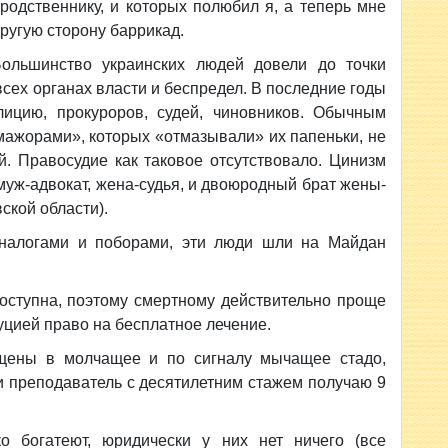
 родственнику, и которых полюбил я, а теперь мне
другую сторону баррикад.
Большинство украинских людей довели до точки
всех органах власти и беспредел. В последние годы
ицию, прокуроров, судей, чиновников. Обычным
мажорами», которых «отмазывали» их папеньки, не
й. Правосудие как таковое отсутствовало. Цинизм
 муж-адвокат, жена-судья, и двоюродный брат жены-
ской области).
налогами и поборами, эти люди шли на Майдан
оступна, поэтому смертному действительно проще
уцией право на бесплатное лечение.
щены в молчащее и по сигналу мычащее стадо,
 и преподаватель с десятилетним стажем получаю 9
 богатеют, юридически у них нет ничего (все