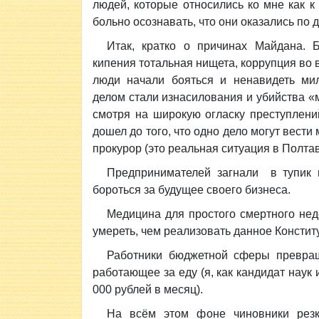
людей, которые относились ко мне как к
больно осознавать, что они оказались по 
Итак, кратко о причинах Майдана. 
кипения тотальная нищета, коррупция во 
люди начали бояться и ненавидеть мил
делом стали изнасилования и убийства «
смотря на широкую огласку преступлени
дошел до того, что одно дело могут вести
прокурор (это реальная ситуация в Полтав
Предпринимателей загнали в тупик 
бороться за будущее своего бизнеса.
Медицина для простого смертного нед
умереть, чем реализовать данное Констит
Работники бюджетной сферы превра
работающее за еду (я, как кандидат наук
000 рублей в месяц).
На всём этом фоне чиновники резко