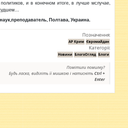
политиков, и в конечном итоге, в лучше мслучае,
в худшем…
наук,преподаватель,
Полтава, Украина.
Позначення:
АР Крим
Євромайдан
Категорії:
Новини
БлогоОгляд
Блоги
Помітили помилку?
Будь ласка, виділіть її мишкою і натисніть
Ctrl +
Enter