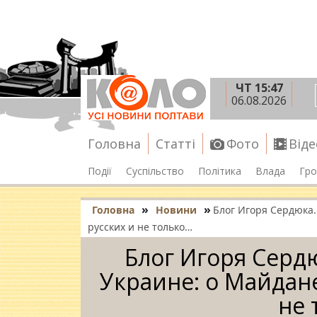
ЧТ 15:47
06.08.2026
Головна
Статті
Фото
Віде
Події
Суспільство
Політика
Влада
Гро
»
»
Головна
Новини
Блог Игоря Сердюка.
русских и не только…
Блог Игоря Сердю
Украине: о Майдане
не 