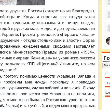
его друга из России (конкретно из Белгорода),
й стране. Когда я спросил его, откуда такая
ро
л «по телевизору показывали и пишут везде».
се
дой в русских масс-медиа и до неузнаваемости
да
ос
в Украине. Просмотр новостей «Первого канала»
ін
за
доумение - откуда столько лжи и злости? Образ
тіл
ированный ежедневными сводками заставляет
ком
bea
ми
овское Министерство Правды из романа «1984».
tha
на
nig
Г
по
омные очереди беженцев» на украинско-русской
in 
Sol
ку польского КПП «Щегиня»? Извините, но кем
Чи 
Ind
gir
видение?
bod
Ні
alw
е, поэтому понимаю ценности украинцев Запада и
Mir
ые проблемы мне чужды, поскольку я преподаю
you
Так
⇒ 
ом, украинском, учу английский и польский. Я хочу
Ще
деле хотят простые жители Украины, а не политики,
у, что много раз бывал в России как турист (в горах
абайкалья) и как учёный, я видел много прекрасных