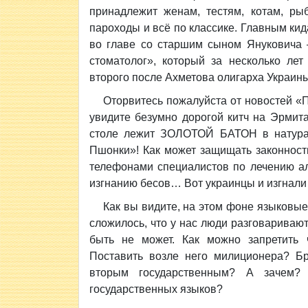
принадлежит женам, тестям, котам, рыб
пароходы и всё по классике. Главным ки
во главе со старшим сыном Януковича 
стоматолог», который за несколько лет
второго после Ахметова олигарха Украины
Оторвитесь пожалуйста от новостей «П
увидите безумно дорогой китч на Эрмита
столе лежит ЗОЛОТОЙ БАТОН в натураль
Пшонки»! Как может защищать законность
телефонами специалистов по лечению а
изгнанию бесов… Вот украинцы и изгнали 
Как вы видите, на этом фоне языковые
сложилось, что у нас люди разговариваю
быть не может. Как можно запретить 
Поставить возле него милиционера? Бр
вторым государственным? А зачем? 
государственных языков?