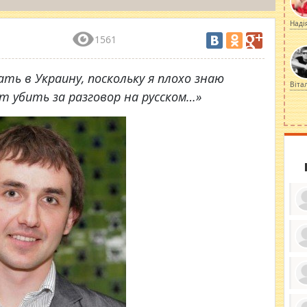
Наді
1561
хать в Украину, поскольку я плохо знаю
Віта
гут убить за разговор на русском…»
ку
ди
кр
бе
вы
по