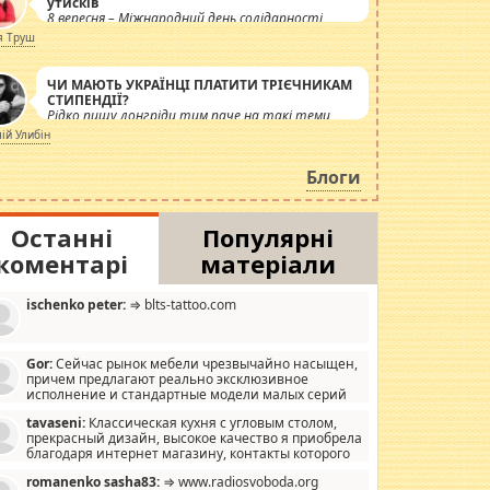
утисків
8 вересня – Міжнародний день солідарності
журналістів.
я Труш
ЧИ МАЮТЬ УКРАЇНЦІ ПЛАТИТИ ТРІЄЧНИКАМ
СТИПЕНДІЇ?
Рідко пишу лонгріди тим паче на такі теми,
але вже просто дістало! Обурюють сьогоднішні
лій Улибін
інсенуації навколо стипендіального питання.
Штучно роздувається ще одна соціальна
Блоги
катастрофа.
Останні
Популярні
коментарі
матеріали
ischenko peter:
⇒ blts-tattoo.com
Gor:
Сейчас рынок мебели чрезвычайно насыщен,
причем предлагают реально эксклюзивное
исполнение и стандартные модели малых серий
хонь, пока видел отличную кухонную мебель по
tavaseni:
Классическая кухня с угловым столом,
зайну, мало походит на стандартные формы, в MebelOk,
прекрасный дизайн, высокое качество я приобрела
еативненько и что главное - со вкусом все в порядке,
благодаря интернет магазину, контакты которого
з ненужных наворотов удорожающих мебель, а это не
 можете просмотреть https://mwood.com.ua.
следний фактор.
romanenko sasha83:
⇒ www.radiosvoboda.org