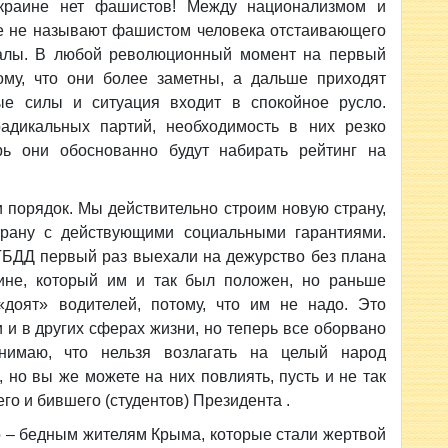
краине нет фашистов! Между национализмом и
е не называют фашистом человека отстаивающего
икалы. В любой революционный момент на первый
ому, что они более заметны, а дальше приходят
е силы и ситуация входит в спокойное русло.
дикальных партий, необходимость в них резко
рь они обоснованно будут набирать рейтинг на
 порядок. Мы действительно строим новую страну,
страну с действующими социальными гарантиями.
ГБДД первый раз выехали на дежурство без плана
ине, который им и так был положен, но раньше
доят» водителей, потому, что им не надо. Это
 и в других сферах жизни, но теперь все оборвано
имаю, что нельзя возлагать на целый народ
, но вы же можете на них повлиять, пусть и не так
го и бившего (студентов) Президента .
о – бедным жителям Крыма, которые стали жертвой