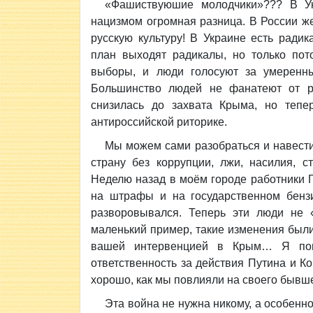
«Фашиствуюшие молодчики»??? В У
нацизмом огромная разница. В России ж
русскую культуру! В Украине есть рад
план выходят радикалы, но только пот
выборы, и люди голосуют за умеренны
Большинство людей не фанатеют от ра
снизилась до захвата Крыма, но тепе
антироссийской риторике.
Мы можем сами разобраться и навести
страну без коррупции, лжи, насилия, 
Неделю назад в моём городе работники 
на штрафы и на государственном бенз
разворовывался. Теперь эти люди не «
маленький пример, такие изменения были
вашей интервенцией в Крым… Я пон
ответственность за действия Путина и Ко
хорошо, как мы повлияли на своего бывше
Эта война не нужна никому, а особенн