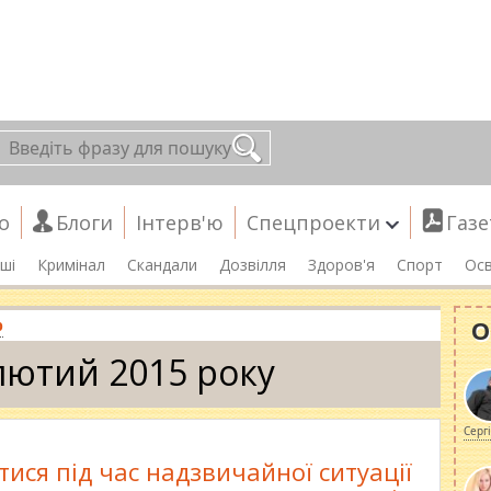
о
Блоги
Інтерв'ю
Спецпроекти
Газе
ші
Кримінал
Скандали
Дозвілля
Здоров'я
Спорт
Осв
О
р
лютий 2015 року
Серг
ися під час надзвичайної ситуації