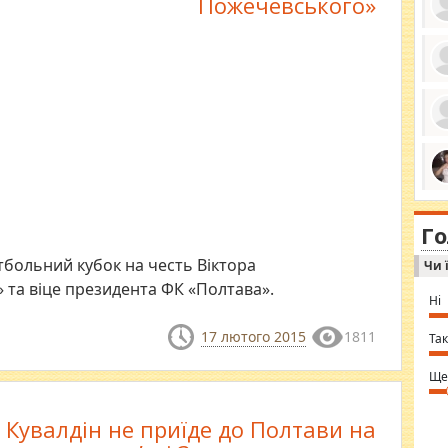
Пожечевського»
ро
се
да
ос
ін
за
тіл
ком
bea
ми
tha
на
nig
Г
по
in 
Sol
больний кубок на честь Віктора
Чи 
Ind
gir
 та віце президента ФК «Полтава».
bod
Ні
alw
Mir
17 лютого 2015
1811
you
Так
⇒ 
Ще
Кувалдін не приїде до Полтави на