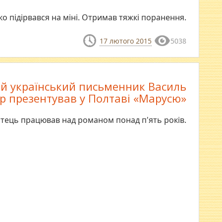
ко підірвався на міні. Отримав тяжкі поранення.
17 лютого 2015
5038
й український письменник Василь
р презентував у Полтаві «Марусю»
тець працював над романом понад п'ять років.