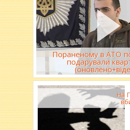
Пораненому в АТО п
подарували квар
(оновлено+віде
На 
вб