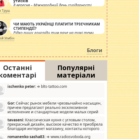
утисків
8 вересня – Міжнародний день солідарності
журналістів.
я Труш
ЧИ МАЮТЬ УКРАЇНЦІ ПЛАТИТИ ТРІЄЧНИКАМ
СТИПЕНДІЇ?
Рідко пишу лонгріди тим паче на такі теми,
але вже просто дістало! Обурюють сьогоднішні
лій Улибін
інсенуації навколо стипендіального питання.
Штучно роздувається ще одна соціальна
Блоги
катастрофа.
Останні
Популярні
коментарі
матеріали
ischenko peter:
⇒ blts-tattoo.com
Gor:
Сейчас рынок мебели чрезвычайно насыщен,
причем предлагают реально эксклюзивное
исполнение и стандартные модели малых серий
хонь, пока видел отличную кухонную мебель по
tavaseni:
Классическая кухня с угловым столом,
зайну, мало походит на стандартные формы, в MebelOk,
прекрасный дизайн, высокое качество я приобрела
еативненько и что главное - со вкусом все в порядке,
благодаря интернет магазину, контакты которого
з ненужных наворотов удорожающих мебель, а это не
 можете просмотреть https://mwood.com.ua.
следний фактор.
romanenko sasha83:
⇒ www.radiosvoboda.org