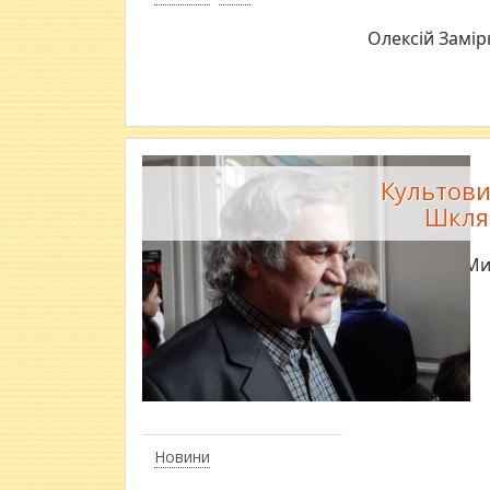
Олексій Замір
Культови
Шкля
Ми
Новини