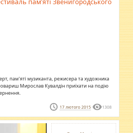
стиваль пам’яті Звенигородського
ерт, пам'яті музиканта, режисера та художника
товариш Мирослав Кувалдін приїхати на подію
вернення.
17 лютого 2015
1308