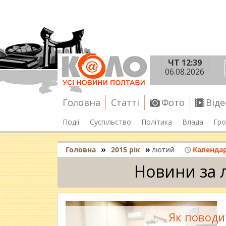
ЧТ 12:39
06.08.2026
Головна
Статті
Фото
Віде
Події
Суспільство
Політика
Влада
Гро
»
»
Головна
2015 рік
лютий
Календа
Новини за 
Як поводит