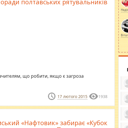
поради полтавських рятувальників
Наді
Віта
вчителям, що робити, якщо є загроза
17 лютого 2015
1938
ку
ди
кр
бе
ський «Нафтовик» забирає «Кубок
вы
по