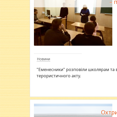
– 
Новини
"Еменесники" розповіли школярам та 
терористичного акту.
Охтри