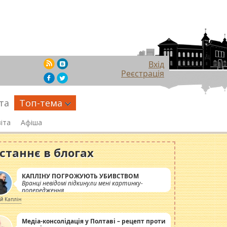
Вхід
Реєстрація
та
Топ-тема
іта
Афіша
станнє в блогах
КАПЛІНУ ПОГРОЖУЮТЬ УБИВСТВОМ
Вранці невідомі підкинули мені картинку-
попередження
ій Каплін
Медіа-консолідація у Полтаві – рецепт проти