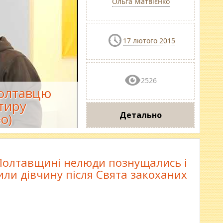
Ольга Матвієнко
17 лютого 2015
2526
олтавцю
тиру
Детально
о)
Полтавщині нелюди познущались і
или дівчину після Свята закоханих