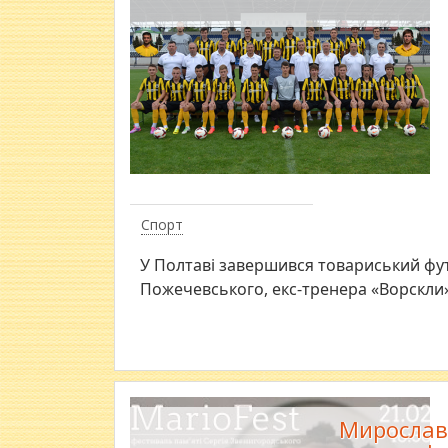
Спорт
У Полтаві завершився товариський фут
Пожечевського, екс-тренера «Ворскли»
Мирослав 