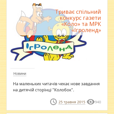
Триває спільний
конкурс газети
«Коло» та МРК
«Ігроленд»
Новини
На маленьких читачів чекає нове завдання
на дитячій сторінці "Колобок".
25 травня 2015
940