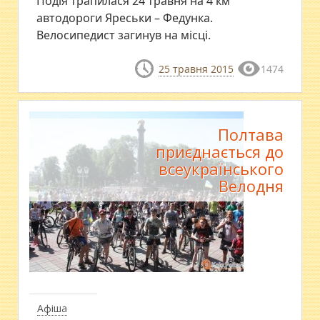
Подія трапилася 24 травня на 4 км
автодороги Яреськи – Федунка.
Велосипедист загинув на місці.
25 травня 2015
1474
Полтава
приєднається до
всеукраїнського
Велодня
Афіша