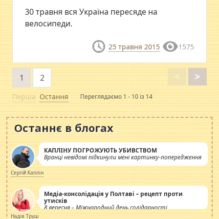
30 травня вся Україна пересяде на
велосипеди.
25 травня 2015
1575
<
>
1
2
Перша
Остання
Переглядаємо 1 - 10 із 14
Останнє в блогах
КАПЛІНУ ПОГРОЖУЮТЬ УБИВСТВОМ
Вранці невідомі підкинули мені картинку-попередження
Сергій Каплін
Медіа-консолідація у Полтаві – рецепт проти
утисків
8 вересня – Міжнародний день солідарності
журналістів.
Надія Труш