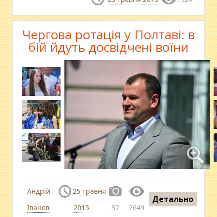
Чергова ротація у Полтаві: в
бій йдуть досвідчені воїни
Андрій
25 травня
Детально
Іванов
2015
32
2649