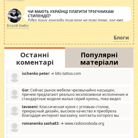
ЧИ МАЮТЬ УКРАЇНЦІ ПЛАТИТИ ТРІЄЧНИКАМ
СТИПЕНДІЇ?
Рідко пишу лонгріди тим паче на такі теми, але вже
просто дістало! Обурюють сьогоднішні інсенуації
Віталій Улибін
навколо стипендіального питання. Штучно
роздувається ще одна соціальна катастрофа.
Блоги
Останні
Популярні
коментарі
матеріали
ischenko peter:
⇒ blts-tattoo.com
Gor:
Сейчас рынок мебели чрезвычайно насыщен,
причем предлагают реально эксклюзивное исполнение и
стандартные модели малых серий кухонь, пока видел
отличную кухонную мебель по дизайну, мало походит на
tavaseni:
Классическая кухня с угловым столом,
стандартные формы, в MebelOk, креативненько и что главное -
прекрасный дизайн, высокое качество я приобрела
со вкусом все в порядке, без ненужных наворотов удорожающих
благодаря интернет магазину, контакты которого вы
мебель, а это не последний фактор.
можете просмотреть https://mwood.com.ua.
romanenko sasha83:
⇒ www.radiosvoboda.org